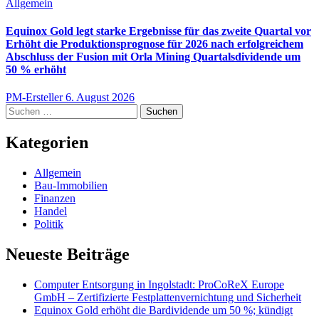
Allgemein
Equinox Gold legt starke Ergebnisse für das zweite Quartal vor
Erhöht die Produktionsprognose für 2026 nach erfolgreichem
Abschluss der Fusion mit Orla Mining Quartalsdividende um
50 % erhöht
PM-Ersteller
6. August 2026
Suchen
nach:
Kategorien
Allgemein
Bau-Immobilien
Finanzen
Handel
Politik
Neueste Beiträge
Computer Entsorgung in Ingolstadt: ProCoReX Europe
GmbH – Zertifizierte Festplattenvernichtung und Sicherheit
Equinox Gold erhöht die Bardividende um 50 %; kündigt