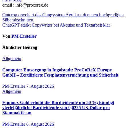
email : info@procorex.de
Beitragsnavigation
Outcrop erweitert das Gangsystem Aguilar mit neuen hochgradigen
Silberabschnitten
ChatGPT stärkt Copywriter bei Akquise und Textarbeit klar
Von
PM-Ersteller
Ähnlicher Beitrag
Allgemein
Computer Entsorgung in Ingolstadt: ProCoReX Europe
GmbH – Zertifizierte Festplattenvernichtung und Sicherheit
PM-Ersteller
7. August 2026
Allgemein
Equinox Gold erhöht die Bardividende um 50 %; kündigt
vierteljährliche Bardividende von 0,0225 US-Dollar pro
Stammaktie an
PM-Ersteller
6. August 2026