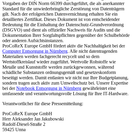
Vorgaben der DIN Norm 66399 durchgeführt, die als anerkannter
Standard für die unwiederbringliche Zerstörung von Datenträgern
gilt. Nach der erfolgreichen Datenvernichtung erhalten Sie ein
detailliertes Zertifikat. Dieses Dokument ist von entscheidender
Bedeutung für die Einhaltung der Datenschutz-Grundverordnung
(DSGVO) und dient als offizieller Nachweis für Audits und die
Dokumentation Ihrer Sorgfaltspflichten gegenüber der Schulbehörde
oder anderen Aufsichtsinstanzen.
ProCoReX Europe GmbH fördert aktiv die Nachhaltigkeit bei der
Computer Entsorgung in Nürnberg
. Alle nicht datentragenden
Materialien werden fachgerecht recycelt und so dem
Wertstoffkreislauf wieder zugeführt. Wertvolle Rohstoffe wie
Metalle und Kunststoffe werden zurückgewonnen, während
schädliche Substanzen ordnungsgemäß und gesetzeskonform
beseitigt werden. Damit entlasten wir nicht nur Ihre Budgetplanung,
sondern tragen auch aktiv zum Umweltschutz bei. Unsere Expertise
bei der
Notebook Entsorgung in Nürnberg
gewährleistet eine
umfassende und verantwortungsvolle Lösung für Ihre IT-Hardware.
Verantwortlicher für diese Pressemitteilung:
ProCoReX Europe GmbH
Herr Aleksander Jan Jakubowski
Rudolf-Diesel-Straße 2
59425 Unna