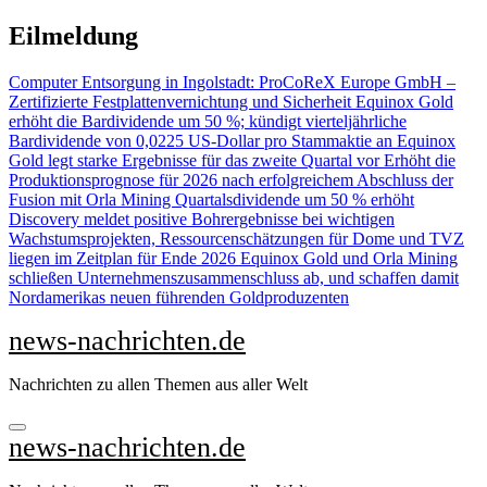
Zu
Eilmeldung
Inhalten
springen
Computer Entsorgung in Ingolstadt: ProCoReX Europe GmbH –
Zertifizierte Festplattenvernichtung und Sicherheit
Equinox Gold
erhöht die Bardividende um 50 %; kündigt vierteljährliche
Bardividende von 0,0225 US-Dollar pro Stammaktie an
Equinox
Gold legt starke Ergebnisse für das zweite Quartal vor Erhöht die
Produktionsprognose für 2026 nach erfolgreichem Abschluss der
Fusion mit Orla Mining Quartalsdividende um 50 % erhöht
Discovery meldet positive Bohrergebnisse bei wichtigen
Wachstumsprojekten, Ressourcenschätzungen für Dome und TVZ
liegen im Zeitplan für Ende 2026
Equinox Gold und Orla Mining
schließen Unternehmenszusammenschluss ab, und schaffen damit
Nordamerikas neuen führenden Goldproduzenten
news-nachrichten.de
Nachrichten zu allen Themen aus aller Welt
news-nachrichten.de