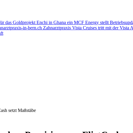
für das Goldprojekt Enchi in Ghana ein
MCF Energy stellt Betriebsupd
arztpraxis-in-bern.ch Zahnarztpraxis
Vista Cruises tritt mit der Vista
ft
Cash setzt Maßstäbe