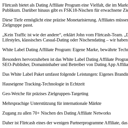
Flirtcash bietet als Dating Affiliate Program eine Vielfalt, die im Ma
Publikum. Darüber hinaus gibt es FSK18-Nischen für erwachsene Zi
Diese Tiefe ermöglicht eine präzise Monetarisierung. Affiliates müssen
Zielgruppe passt.
„Kein Traffic ist wie der andere“, erklärt John vom Flirtcash-Team. „
Lifestyles, klassisches Casual-Dating oder Nischendating – wir haben 
White Label Dating Affiliate Program: Eigene Marke, bewährte Tech
Besonders hervorzuheben ist das White Label Dating Affiliate Program 
SEO-Publisher, Domaininhaber und Betreiber von Dating App Affiliate
Das White Label Paket umfasst folgende Leistungen: Eigenes Brand
Hauseigene Tracking-Technologie in Echtzeit
Geo-Weiche für präzises Zielgruppen-Targeting
Mehrsprachige Unterstützung für internationale Märkte
Zugang zu allen 70+ Nischen des Dating Affiliate Networks
Daher ist Flirtcash eines der wenigen Partnerprogramme Affiliate, da