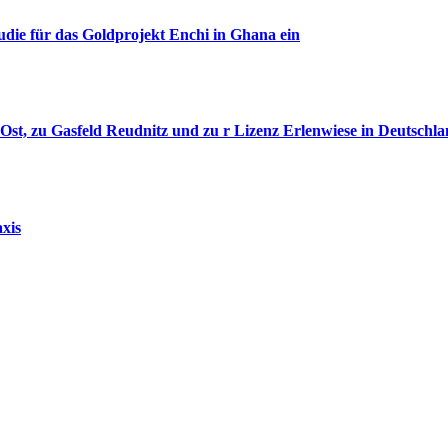
udie für das Goldprojekt Enchi in Ghana ein
st, zu Gasfeld Reudnitz und zu r Lizenz Erlenwiese in Deutschla
xis