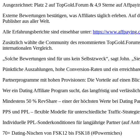
Ausgezeichnet: Platz 2 auf TopGold.Forum & 4,9 Sterne auf Affpayi
Externe Bewertungen bestätigen, was Affiliates täglich erleben. Auf 
Publisher aus aller Welt.
Alle Erfahrungsberichte sind einsehbar unter:
https://www.affpaying.c
Zusätzlich wählte die Community des renommierten TopGold.Forums Fl
internationalen Vergleich.
„Solche Bewertungen sind für uns kein Selbstzweck“, sagt John. „Sie z
Pünktliche Auszahlungen, hohe Conversion-Raten und ein erreichbar
Partnerprogramme mit hohen Provisionen: Die Vorteile auf einen Bli
Wer ein Dating Affiliate Program sucht, das langfristig und verlässlich 
Mindestens 50 % RevShare – einer der höchsten Werte bei Dating P
PPS und PPL – flexible Modelle für unterschiedliche Traffic-Strategi
Individuelle PPL-Sonderkonditionen für langjährige Partner (auf Anf
70+ Dating-Nischen von FSK12 bis FSK18 (#Powerniches)