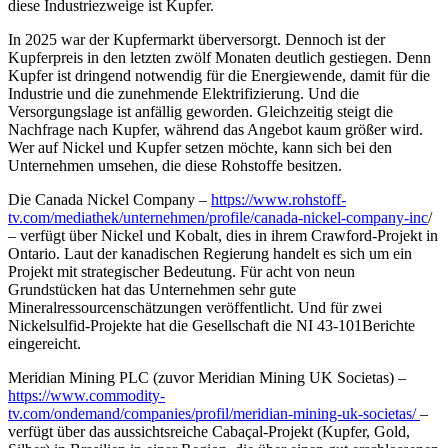
diese Industriezweige ist Kupfer.
In 2025 war der Kupfermarkt überversorgt. Dennoch ist der
Kupferpreis in den letzten zwölf Monaten deutlich gestiegen. Denn
Kupfer ist dringend notwendig für die Energiewende, damit für die
Industrie und die zunehmende Elektrifizierung. Und die
Versorgungslage ist anfällig geworden. Gleichzeitig steigt die
Nachfrage nach Kupfer, während das Angebot kaum größer wird.
Wer auf Nickel und Kupfer setzen möchte, kann sich bei den
Unternehmen umsehen, die diese Rohstoffe besitzen.
Die Canada Nickel Company –
https://www.rohstoff-
tv.com/mediathek/unternehmen/profile/canada-nickel-company-inc
/
– verfügt über Nickel und Kobalt, dies in ihrem Crawford-Projekt in
Ontario. Laut der kanadischen Regierung handelt es sich um ein
Projekt mit strategischer Bedeutung. Für acht von neun
Grundstücken hat das Unternehmen sehr gute
Mineralressourcenschätzungen veröffentlicht. Und für zwei
Nickelsulfid-Projekte hat die Gesellschaft die NI 43-101Berichte
eingereicht.
Meridian Mining PLC (zuvor Meridian Mining UK Societas) –
https://www.commodity-
tv.com/ondemand/companies/profil/meridian-mining-uk-societas/
–
verfügt über das aussichtsreiche Cabaçal-Projekt (Kupfer, Gold,