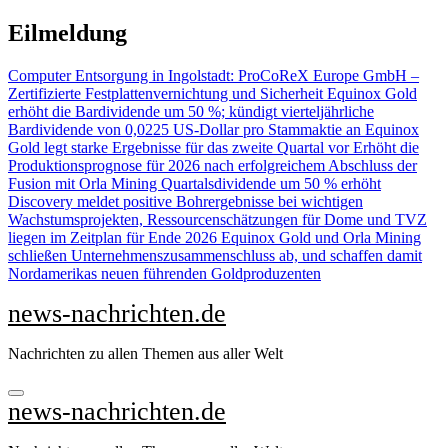
Zu
Eilmeldung
Inhalten
springen
Computer Entsorgung in Ingolstadt: ProCoReX Europe GmbH –
Zertifizierte Festplattenvernichtung und Sicherheit
Equinox Gold
erhöht die Bardividende um 50 %; kündigt vierteljährliche
Bardividende von 0,0225 US-Dollar pro Stammaktie an
Equinox
Gold legt starke Ergebnisse für das zweite Quartal vor Erhöht die
Produktionsprognose für 2026 nach erfolgreichem Abschluss der
Fusion mit Orla Mining Quartalsdividende um 50 % erhöht
Discovery meldet positive Bohrergebnisse bei wichtigen
Wachstumsprojekten, Ressourcenschätzungen für Dome und TVZ
liegen im Zeitplan für Ende 2026
Equinox Gold und Orla Mining
schließen Unternehmenszusammenschluss ab, und schaffen damit
Nordamerikas neuen führenden Goldproduzenten
news-nachrichten.de
Nachrichten zu allen Themen aus aller Welt
news-nachrichten.de