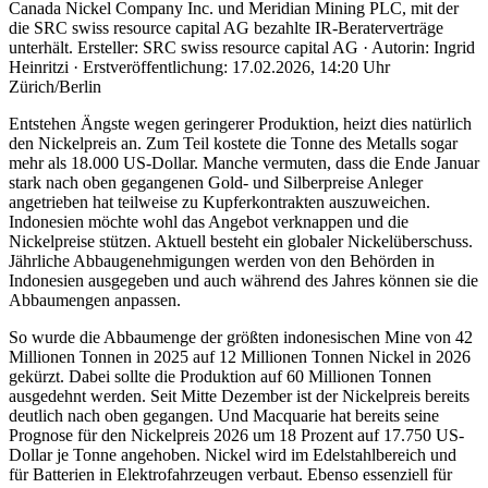
Canada Nickel Company Inc. und Meridian Mining PLC, mit der
die SRC swiss resource capital AG bezahlte IR-Beraterverträge
unterhält. Ersteller: SRC swiss resource capital AG · Autorin: Ingrid
Heinritzi · Erstveröffentlichung: 17.02.2026, 14:20 Uhr
Zürich/Berlin
Entstehen Ängste wegen geringerer Produktion, heizt dies natürlich
den Nickelpreis an. Zum Teil kostete die Tonne des Metalls sogar
mehr als 18.000 US-Dollar. Manche vermuten, dass die Ende Januar
stark nach oben gegangenen Gold- und Silberpreise Anleger
angetrieben hat teilweise zu Kupferkontrakten auszuweichen.
Indonesien möchte wohl das Angebot verknappen und die
Nickelpreise stützen. Aktuell besteht ein globaler Nickelüberschuss.
Jährliche Abbaugenehmigungen werden von den Behörden in
Indonesien ausgegeben und auch während des Jahres können sie die
Abbaumengen anpassen.
So wurde die Abbaumenge der größten indonesischen Mine von 42
Millionen Tonnen in 2025 auf 12 Millionen Tonnen Nickel in 2026
gekürzt. Dabei sollte die Produktion auf 60 Millionen Tonnen
ausgedehnt werden. Seit Mitte Dezember ist der Nickelpreis bereits
deutlich nach oben gegangen. Und Macquarie hat bereits seine
Prognose für den Nickelpreis 2026 um 18 Prozent auf 17.750 US-
Dollar je Tonne angehoben. Nickel wird im Edelstahlbereich und
für Batterien in Elektrofahrzeugen verbaut. Ebenso essenziell für