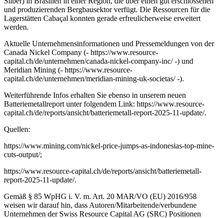
Silber) in Brasilien in einer Region, die über einen gut erschlossenen
und produzierenden Bergbausektor verfügt. Die Ressourcen für die
Lagerstätten Cabaçal konnten gerade erfreulicherweise erweitert
werden.
Aktuelle Unternehmensinformationen und Pressemeldungen von der
Canada Nickel Company (- https://www.resource-
capital.ch/de/unternehmen/canada-nickel-company-inc/ -) und
Meridian Mining (- https://www.resource-
capital.ch/de/unternehmen/meridian-mining-uk-societas/ -).
Weiterführende Infos erhalten Sie ebenso in unserem neuen
Batteriemetallreport unter folgendem Link: https://www.resource-
capital.ch/de/reports/ansicht/batteriemetall-report-2025-11-update/.
Quellen:
https://www.mining.com/nickel-price-jumps-as-indonesias-top-mine-
cuts-output/;
https://www.resource-capital.ch/de/reports/ansicht/batteriemetall-
report-2025-11-update/.
Gemäß § 85 WpHG i. V. m. Art. 20 MAR/VO (EU) 2016/958
weisen wir darauf hin, dass Autoren/Mitarbeitende/verbundene
Unternehmen der Swiss Resource Capital AG (SRC) Positionen