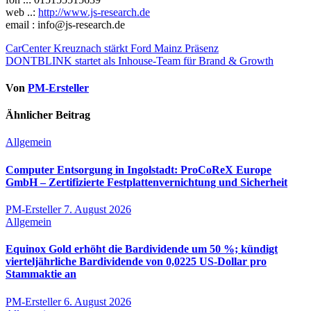
web ..:
http://www.js-research.de
email : info@js-research.de
Beitragsnavigation
CarCenter Kreuznach stärkt Ford Mainz Präsenz
DONTBLINK startet als Inhouse-Team für Brand & Growth
Von
PM-Ersteller
Ähnlicher Beitrag
Allgemein
Computer Entsorgung in Ingolstadt: ProCoReX Europe
GmbH – Zertifizierte Festplattenvernichtung und Sicherheit
PM-Ersteller
7. August 2026
Allgemein
Equinox Gold erhöht die Bardividende um 50 %; kündigt
vierteljährliche Bardividende von 0,0225 US-Dollar pro
Stammaktie an
PM-Ersteller
6. August 2026