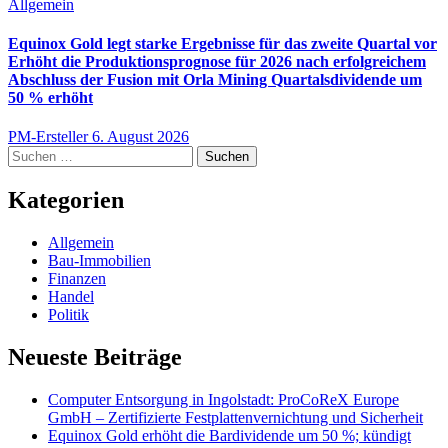
Allgemein
Equinox Gold legt starke Ergebnisse für das zweite Quartal vor
Erhöht die Produktionsprognose für 2026 nach erfolgreichem
Abschluss der Fusion mit Orla Mining Quartalsdividende um
50 % erhöht
PM-Ersteller
6. August 2026
Suchen
nach:
Kategorien
Allgemein
Bau-Immobilien
Finanzen
Handel
Politik
Neueste Beiträge
Computer Entsorgung in Ingolstadt: ProCoReX Europe
GmbH – Zertifizierte Festplattenvernichtung und Sicherheit
Equinox Gold erhöht die Bardividende um 50 %; kündigt