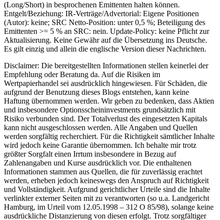
(Long/Short) in besprochenen Emittenten halten können.
Entgelt/Beziehung: IR-Verträge/Advertorial: Eigene Positionen
(Autor): keine; SRC Netto-Position: unter 0,5 %; Beteiligung des
Emittenten >= 5 % an SRC: nein. Update-Policy: keine Pflicht zur
Aktualisierung. Keine Gewähr auf die Übersetzung ins Deutsche.
Es gilt einzig und allein die englische Version dieser Nachrichten.
Disclaimer: Die bereitgestellten Informationen stellen keinerlei der
Empfehlung oder Beratung da. Auf die Risiken im
Wertpapierhandel sei ausdrücklich hingewiesen. Für Schäden, die
aufgrund der Benutzung dieses Blogs entstehen, kann keine
Haftung übernommen werden. Wir geben zu bedenken, dass Aktien
und insbesondere Optionsscheininvestments grundsätzlich mit
Risiko verbunden sind. Der Totalverlust des eingesetzten Kapitals
kann nicht ausgeschlossen werden. Alle Angaben und Quellen
werden sorgfältig recherchiert. Für die Richtigkeit sämtlicher Inhalte
wird jedoch keine Garantie übernommen. Ich behalte mir trotz
größter Sorgfalt einen Irrtum insbesondere in Bezug auf
Zahlenangaben und Kurse ausdrücklich vor. Die enthaltenen
Informationen stammen aus Quellen, die für zuverlässig erachtet
werden, erheben jedoch keineswegs den Anspruch auf Richtigkeit
und Vollständigkeit. Aufgrund gerichtlicher Urteile sind die Inhalte
verlinkter externer Seiten mit zu verantworten (so u.a. Landgericht
Hamburg, im Urteil vom 12.05.1998 – 312 O 85/98), solange keine
ausdrückliche Distanzierung von diesen erfolgt. Trotz sorgfältiger