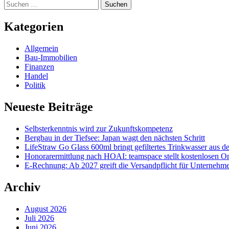
Suchen
nach:
Kategorien
Allgemein
Bau-Immobilien
Finanzen
Handel
Politik
Neueste Beiträge
Selbsterkenntnis wird zur Zukunftskompetenz
Bergbau in der Tiefsee: Japan wagt den nächsten Schritt
LifeStraw Go Glass 600ml bringt gefiltertes Trinkwasser aus de
Honorarermittlung nach HOAI: teamspace stellt kostenlosen On
E-Rechnung: Ab 2027 greift die Versandpflicht für Unterneh
Archiv
August 2026
Juli 2026
Juni 2026