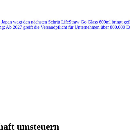
: Japan wagt den nächsten Schritt
LifeStraw Go Glass 600ml bringt gefi
g: Ab 2027 greift die Versandpflicht für Unternehmen über 800.000 
haft umsteuern