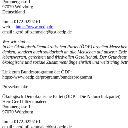
Pommergasse 1
97070 Würzburg
Deutschland
fon ..: 0172-9225161
web ..:
https://www.oedp.de
email : gerd.pfitzenmaier@gst.oedp.de
Wer wir sind …
In der Ökologisch-Demokratischen Partei (ÖDP) arbeiten Menschen, d
denken, sondern auch solidarisch an alle Menschen auf unserer Erde
lebenswerten, gerechten und friedvollen Gesellschaft. Der Grundsatz
ökologische und soziale Zusammenhänge ehrlich und weitsichtig betr
Link zum Bundesprogramm der ÖDP:
https://www.oedp.de/programm/bundesprogramm
Pressekontakt:
Ökologisch-Demokratische Partei (ÖDP – Die Naturschutzpartei)
Herr Gerd Pfitzenmaieer
Pommergasse 1
97070 Würzburg
fon ..: 0172-9225161
email : gerd.pfitzenmaier@gst.oedp.de