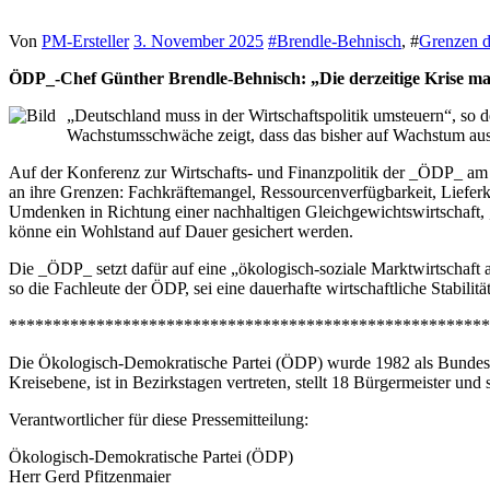
Von
PM-Ersteller
3. November 2025
#
Brendle-Behnisch
, #
Grenzen 
ÖDP_-Chef Günther Brendle-Behnisch: „Die derzeitige Krise m
„Deutschland muss in der Wirtschaftspolitik umsteuern“, so
Wachstumsschwäche zeigt, dass das bisher auf Wachstum ausge
Auf der Konferenz zur Wirtschafts- und Finanzpolitik der _ÖDP_ am 
an ihre Grenzen: Fachkräftemangel, Ressourcenverfügbarkeit, Liefer
Umdenken in Richtung einer nachhaltigen Gleichgewichtswirtschaft, „die
könne ein Wohlstand auf Dauer gesichert werden.
Die _ÖDP_ setzt dafür auf eine „ökologisch-soziale Marktwirtschaft a
so die Fachleute der ÖDP, sei eine dauerhafte wirtschaftliche Stabilität
*******************************************************
Die Ökologisch-Demokratische Partei (ÖDP) wurde 1982 als Bundespa
Kreisebene, ist in Bezirkstagen vertreten, stellt 18 Bürgermeister und
Verantwortlicher für diese Pressemitteilung:
Ökologisch-Demokratische Partei (ÖDP)
Herr Gerd Pfitzenmaier