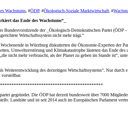
des Wachstums
, #
ÖDP
, #
Ökologisch-Soziale Marktwirtschaft
, #
Wachst
arkiert das Ende des Wachstums“_
 der Bundesvorsitzende der _Ökologisch-Demokratischen Partei (ÖDP – 
richtete Wirtschaftssystem nicht mehr trägt.“
Wochenende in Würzburg diskutierten die Ökonomie-Experten der Partei
ketten, Umweltzerstörung und Klimakatastrophe läuteten das Ende des u
 nicht mehr verbraucht, als der Planet zu geben im Stande ist“, unterst
ls Weiterentwicklung des derzeitigen Wirtschaftssystems“. Nur durch e
 vorstellbar.
*********************************************
rtei gegründet. Die ÖDP hat derzeit bundesweit über 7000 Mitglieder
 stellv. Landräte und ist seit 2014 auch im Europäischen Parlament vertr