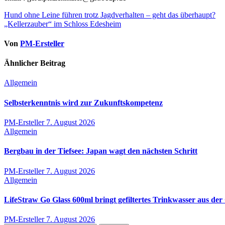
Beitragsnavigation
Hund ohne Leine führen trotz Jagdverhalten – geht das überhaupt?
„Kellerzauber“ im Schloss Edesheim
Von
PM-Ersteller
Ähnlicher Beitrag
Allgemein
Selbsterkenntnis wird zur Zukunftskompetenz
PM-Ersteller
7. August 2026
Allgemein
Bergbau in der Tiefsee: Japan wagt den nächsten Schritt
PM-Ersteller
7. August 2026
Allgemein
LifeStraw Go Glass 600ml bringt gefiltertes Trinkwasser aus der 
PM-Ersteller
7. August 2026