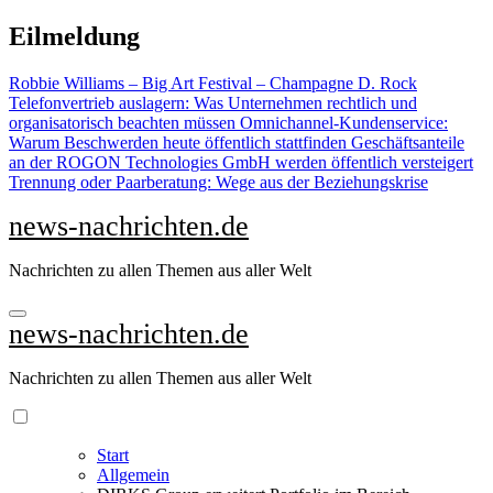
Zu
Eilmeldung
Inhalten
springen
Robbie Williams – Big Art Festival – Champagne D. Rock
Telefonvertrieb auslagern: Was Unternehmen rechtlich und
organisatorisch beachten müssen
Omnichannel-Kundenservice:
Warum Beschwerden heute öffentlich stattfinden
Geschäftsanteile
an der ROGON Technologies GmbH werden öffentlich versteigert
Trennung oder Paarberatung: Wege aus der Beziehungskrise
news-nachrichten.de
Nachrichten zu allen Themen aus aller Welt
news-nachrichten.de
Nachrichten zu allen Themen aus aller Welt
Start
Allgemein