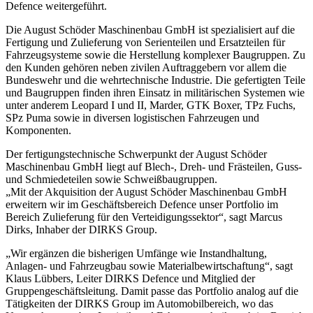
Defence weitergeführt.
Die August Schöder Maschinenbau GmbH ist spezialisiert auf die
Fertigung und Zulieferung von Serienteilen und Ersatzteilen für
Fahrzeugsysteme sowie die Herstellung komplexer Baugruppen. Zu
den Kunden gehören neben zivilen Auftraggebern vor allem die
Bundeswehr und die wehrtechnische Industrie. Die gefertigten Teile
und Baugruppen finden ihren Einsatz in militärischen Systemen wie
unter anderem Leopard I und II, Marder, GTK Boxer, TPz Fuchs,
SPz Puma sowie in diversen logistischen Fahrzeugen und
Komponenten.
Der fertigungstechnische Schwerpunkt der August Schöder
Maschinenbau GmbH liegt auf Blech-, Dreh- und Frästeilen, Guss-
und Schmiedeteilen sowie Schweißbaugruppen.
„Mit der Akquisition der August Schöder Maschinenbau GmbH
erweitern wir im Geschäftsbereich Defence unser Portfolio im
Bereich Zulieferung für den Verteidigungssektor“, sagt Marcus
Dirks, Inhaber der DIRKS Group.
„Wir ergänzen die bisherigen Umfänge wie Instandhaltung,
Anlagen- und Fahrzeugbau sowie Materialbewirtschaftung“, sagt
Klaus Lübbers, Leiter DIRKS Defence und Mitglied der
Gruppengeschäftsleitung. Damit passe das Portfolio analog auf die
Tätigkeiten der DIRKS Group im Automobilbereich, wo das