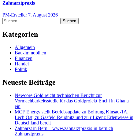
Zahnarztpraxis
PM-Ersteller
7. August 2026
Suchen
nach:
Kategorien
Allgemein
Bau-Immobilien
Finanzen
Handel
Politik
Neueste Beiträge
Newcore Gold reicht technischen Bericht zur
Vormachbarkeitsstudie für das Goldprojekt Enchi in Ghana
ein
MCF Energy stellt Betriebsupdate zu Bohrung Kinsau-1A,
Lech Ost, zu Gasfeld Reudnitz und zu r Lizenz Erlenwiese in
Deutschland bereit
Zahnarzt in Bern – www.zahnarztpraxis-in-bern.ch
Zahnarztpraxis