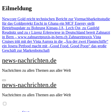
Zu
Eilmeldung
Inhalten
springen
Newcore Gold reicht technischen Bericht zur Vormachbarkeitsstudie
für das Goldprojekt Enchi in Ghana ein
MCF Energy stellt
Betriebsupdate zu Bohrung Kinsau-1A, Lech Ost, zu Gasfeld
Reudnitz und zu r Lizenz Erlenwiese in Deutschland bereit
Zahnarzt
in Bern – www.zahnarztpraxis-in-bern.ch Zahnarztpraxis
Vista
Cruises tritt mit der Vista Aurora in die „Ära der zwei Flaggschiffe“
ein
Josera Petfood macht mit „Good Food. Good Poop“ das große
Geschäft zur Markenbotschaft
news-nachrichten.de
Nachrichten zu allen Themen aus aller Welt
news-nachrichten.de
Nachrichten zu allen Themen aus aller Welt