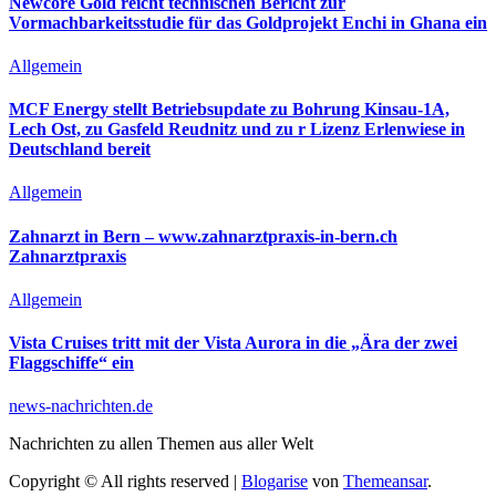
Newcore Gold reicht technischen Bericht zur
Vormachbarkeitsstudie für das Goldprojekt Enchi in Ghana ein
Allgemein
MCF Energy stellt Betriebsupdate zu Bohrung Kinsau-1A,
Lech Ost, zu Gasfeld Reudnitz und zu r Lizenz Erlenwiese in
Deutschland bereit
Allgemein
Zahnarzt in Bern – www.zahnarztpraxis-in-bern.ch
Zahnarztpraxis
Allgemein
Vista Cruises tritt mit der Vista Aurora in die „Ära der zwei
Flaggschiffe“ ein
news-nachrichten.de
Nachrichten zu allen Themen aus aller Welt
Copyright © All rights reserved
|
Blogarise
von
Themeansar
.