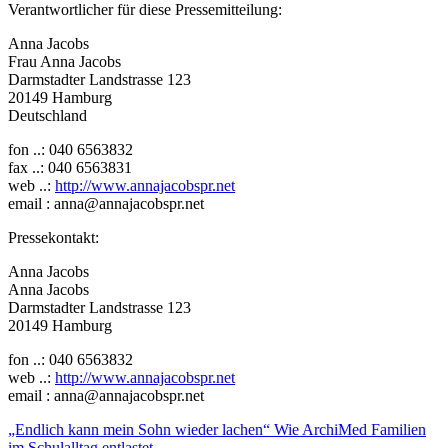
Verantwortlicher für diese Pressemitteilung:
Anna Jacobs
Frau Anna Jacobs
Darmstadter Landstrasse 123
20149 Hamburg
Deutschland
fon ..: 040 6563832
fax ..: 040 6563831
web ..:
http://www.annajacobspr.net
email : anna@annajacobspr.net
Pressekontakt:
Anna Jacobs
Anna Jacobs
Darmstadter Landstrasse 123
20149 Hamburg
fon ..: 040 6563832
web ..:
http://www.annajacobspr.net
email : anna@annajacobspr.net
Beitragsnavigation
„Endlich kann mein Sohn wieder lachen“ Wie ArchiMed Familien
im Schulalltag entlastet