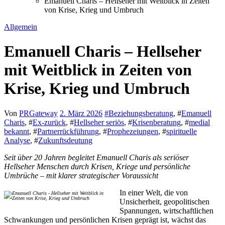
Emanuell Charis – Hellseher mit Weitblick in Zeiten
von Krise, Krieg und Umbruch
Allgemein
Emanuell Charis – Hellseher
mit Weitblick in Zeiten von
Krise, Krieg und Umbruch
Von
PRGateway
2. März 2026
#
Beziehungsberatung
, #
Emanuell
Charis
, #
Ex-zurück
, #
Hellseher seriös
, #
Krisenberatung
, #
medial
bekannt
, #
Partnerrückführung
, #
Prophezeiungen
, #
spirituelle
Analyse
, #
Zukunftsdeutung
Seit über 20 Jahren begleitet Emanuell Charis als seriöser
Hellseher Menschen durch Krisen, Kriege und persönliche
Umbrüche – mit klarer strategischer Voraussicht
In einer Welt, die von
Unsicherheit, geopolitischen
Spannungen, wirtschaftlichen
Schwankungen und persönlichen Krisen geprägt ist, wächst das