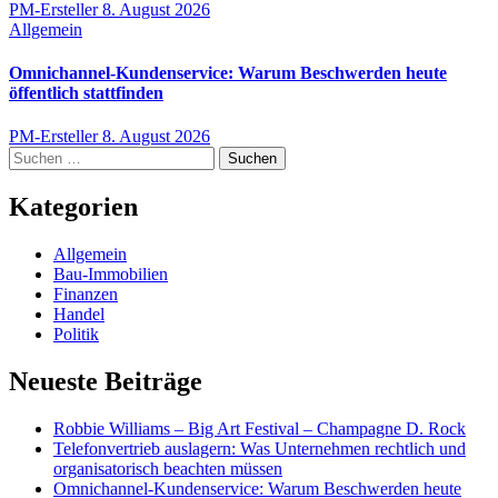
PM-Ersteller
8. August 2026
Allgemein
Omnichannel-Kundenservice: Warum Beschwerden heute
öffentlich stattfinden
PM-Ersteller
8. August 2026
Suchen
nach:
Kategorien
Allgemein
Bau-Immobilien
Finanzen
Handel
Politik
Neueste Beiträge
Robbie Williams – Big Art Festival – Champagne D. Rock
Telefonvertrieb auslagern: Was Unternehmen rechtlich und
organisatorisch beachten müssen
Omnichannel-Kundenservice: Warum Beschwerden heute