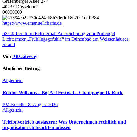
Grafenberger Allee 277
40237 Düsseldorf
00000000
https://www.emanuellcharis.de
Beitragsnavigation
tiSsi® Lernturm Felix erhält Auszeichnung vom Prüfengel
Lichtermeer „Frühlingsgefühle“ im Dünenbad am Weissenhäuser
Strand
Von
PRGateway
Ähnlicher Beitrag
Allgemein
Robbie Williams – Big Art Festival – Champagne D. Rock
PM-Ersteller
8. August 2026
Allgemein
Telefonvertrieb auslagern: Was Unternehmen rechtlich und
organisatorisch beachten müssen