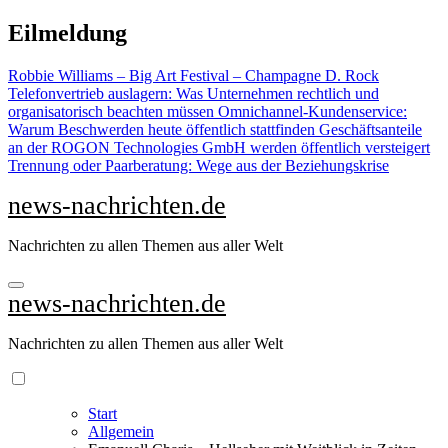
Zu
Eilmeldung
Inhalten
springen
Robbie Williams – Big Art Festival – Champagne D. Rock
Telefonvertrieb auslagern: Was Unternehmen rechtlich und
organisatorisch beachten müssen
Omnichannel-Kundenservice:
Warum Beschwerden heute öffentlich stattfinden
Geschäftsanteile
an der ROGON Technologies GmbH werden öffentlich versteigert
Trennung oder Paarberatung: Wege aus der Beziehungskrise
news-nachrichten.de
Nachrichten zu allen Themen aus aller Welt
news-nachrichten.de
Nachrichten zu allen Themen aus aller Welt
Start
Allgemein