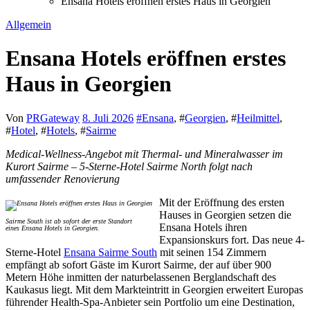
Ensana Hotels eröffnen erstes Haus in Georgien
Allgemein
Ensana Hotels eröffnen erstes
Haus in Georgien
Von
PRGateway
8. Juli 2026
#
Ensana
, #
Georgien
, #
Heilmittel
,
#
Hotel
, #
Hotels
, #
Sairme
Medical-Wellness-Angebot mit Thermal- und Mineralwasser im
Kurort Sairme – 5-Sterne-Hotel Sairme North folgt nach
umfassender Renovierung
Mit der Eröffnung des ersten
Hauses in Georgien setzen die
Sairme South ist ab sofort der erste Standort
Ensana Hotels ihren
eines Ensana Hotels in Georgien.
Expansionskurs fort. Das neue 4-
Sterne-Hotel
Ensana Sairme South
mit seinen 154 Zimmern
empfängt ab sofort Gäste im Kurort Sairme, der auf über 900
Metern Höhe inmitten der naturbelassenen Berglandschaft des
Kaukasus liegt. Mit dem Markteintritt in Georgien erweitert Europas
führender Health-Spa-Anbieter sein Portfolio um eine Destination,