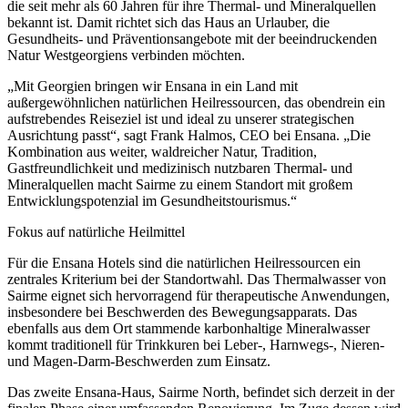
die seit mehr als 60 Jahren für ihre Thermal- und Mineralquellen
bekannt ist. Damit richtet sich das Haus an Urlauber, die
Gesundheits- und Präventionsangebote mit der beeindruckenden
Natur Westgeorgiens verbinden möchten.
„Mit Georgien bringen wir Ensana in ein Land mit
außergewöhnlichen natürlichen Heilressourcen, das obendrein ein
aufstrebendes Reiseziel ist und ideal zu unserer strategischen
Ausrichtung passt“, sagt Frank Halmos, CEO bei Ensana. „Die
Kombination aus weiter, waldreicher Natur, Tradition,
Gastfreundlichkeit und medizinisch nutzbaren Thermal- und
Mineralquellen macht Sairme zu einem Standort mit großem
Entwicklungspotenzial im Gesundheitstourismus.“
Fokus auf natürliche Heilmittel
Für die Ensana Hotels sind die natürlichen Heilressourcen ein
zentrales Kriterium bei der Standortwahl. Das Thermalwasser von
Sairme eignet sich hervorragend für therapeutische Anwendungen,
insbesondere bei Beschwerden des Bewegungsapparats. Das
ebenfalls aus dem Ort stammende karbonhaltige Mineralwasser
kommt traditionell für Trinkkuren bei Leber-, Harnwegs-, Nieren-
und Magen-Darm-Beschwerden zum Einsatz.
Das zweite Ensana-Haus, Sairme North, befindet sich derzeit in der