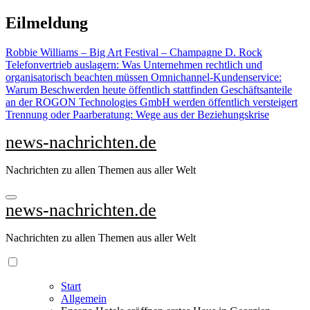
Zu
Eilmeldung
Inhalten
springen
Robbie Williams – Big Art Festival – Champagne D. Rock
Telefonvertrieb auslagern: Was Unternehmen rechtlich und
organisatorisch beachten müssen
Omnichannel-Kundenservice:
Warum Beschwerden heute öffentlich stattfinden
Geschäftsanteile
an der ROGON Technologies GmbH werden öffentlich versteigert
Trennung oder Paarberatung: Wege aus der Beziehungskrise
news-nachrichten.de
Nachrichten zu allen Themen aus aller Welt
news-nachrichten.de
Nachrichten zu allen Themen aus aller Welt
Start
Allgemein