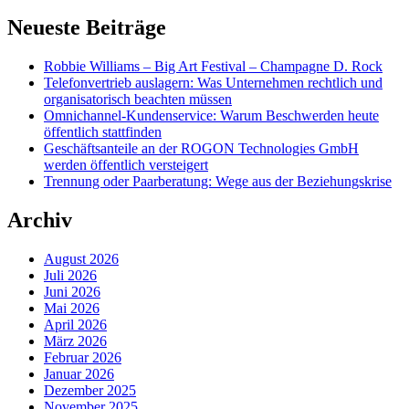
Neueste Beiträge
Robbie Williams – Big Art Festival – Champagne D. Rock
Telefonvertrieb auslagern: Was Unternehmen rechtlich und
organisatorisch beachten müssen
Omnichannel-Kundenservice: Warum Beschwerden heute
öffentlich stattfinden
Geschäftsanteile an der ROGON Technologies GmbH
werden öffentlich versteigert
Trennung oder Paarberatung: Wege aus der Beziehungskrise
Archiv
August 2026
Juli 2026
Juni 2026
Mai 2026
April 2026
März 2026
Februar 2026
Januar 2026
Dezember 2025
November 2025