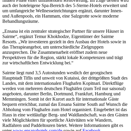
finalen Phase einer umfassenden Renovierung. Im Zuge dessen wird
auch der hoteleigene Spa-Bereich des 5-Sterne-Hotels erweitert und
um umfangreiche Wellnesseinrichtungen ergänzt, darunter Innen-
und Außenpools, ein Hammam, eine Salzgrotte sowie moderne
Behandlungsräume.
„Ensana ist ein zentraler strategischer Partner für unsere Häuser in
Sairme“, ergänzt Temur Khokhodze, Eigentümer der Sairme
Resorts. „Wir investieren gezielt in den Ausbau der Hotels sowie in
das Therapieangebot, um unterschiedliche Zielgruppen
anzusprechen. Die Zusammenarbeit eröffnet zudem neue
Perspektiven für die Region, stärkt lokale Kompetenzen und trägt
zur wirtschaftlichen Entwicklung bei.“
Sairme liegt rund 3,5 Autostunden westlich der georgischen
Hauptstadt Tiflis und unweit von Kutaissi, der drittgrößten Stadt des
Landes, mit dem internationalen Flughafen Kopitnari. Direktflüge
werden von mehreren deutschen Flughäfen (zum Teil nur saisonal)
angeboten, darunter Berlin, Dortmund, Frankfurt, Hamburg und
Memmingen. Somit ist der Kurort auch für internationale Gäste
bequem erreichbar, zumal das Ensana Sairme South auf Wunsch die
Abholung vom Flughafen zum Hotel organisiert. Eingebettet ist das
Haus in eine weitläufige Berg- und Waldlandschaft, was den Gästen
viele Möglichkeiten für sportliche Aktivitäten wie Wandern,
Radfahren und Paddeltouren bietet. Weitere Informationen gibt es
unter
www.ensanahotels.com/de
sowie auf
Facebook
.