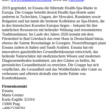
2019 gegründet, ist Ensana die führende Health-Spa-Marke in
Europa. Die Gruppe betreibt derzeit Health-Spa-Hotels unter
anderem in Tschechien, Ungarn, der Slowakei, Rumänien sowie
Bulgarien und hat damit die breiteste Kollektion an Spa-Hotels, die
in den historischen Kurorten Europas liegen – bekannt für ihre
natürlichen Ressourcen mit heilender Wirkung und renommierten
Traditionshäuser. Im Laufe des Jahres 2026 kommt mit dem
Fürstenhof in Bad Griesbach das erste Haus in Deutschland hinzu,
ebenso die Sairme Resortanlage in Georgien. Neueröffnungen plant
Ensana zudem in Italien und Saudi-Arabien. Ensana hat ein
innovatives ganzheitliches Gesundheitskonzept entwickelt, das
heilende Naturschätze mit medizinischem Wissen und modernen
Diagnosemethoden kombiniert, um den Gästen zu helfen, ihr
persönliches Gesundheitsziel zu erreichen. Die Gruppe hat sich
verpflichtet, die Gesundheit und das Wohlbefinden aller Gäste zu
verbessern und offeriert deshalb eine breite Palette von
Komfortklassen.
Firmenkontakt
Ensana
Maria Greiner
Karla Engliše 3219/4
15000 Prag
+49625768781