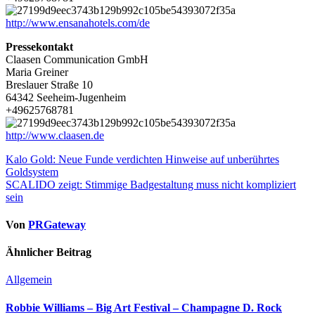
http://www.ensanahotels.com/de
Pressekontakt
Claasen Communication GmbH
Maria Greiner
Breslauer Straße 10
64342 Seeheim-Jugenheim
+49625768781
http://www.claasen.de
Beitragsnavigation
Kalo Gold: Neue Funde verdichten Hinweise auf unberührtes
Goldsystem
SCALIDO zeigt: Stimmige Badgestaltung muss nicht kompliziert
sein
Von
PRGateway
Ähnlicher Beitrag
Allgemein
Robbie Williams – Big Art Festival – Champagne D. Rock