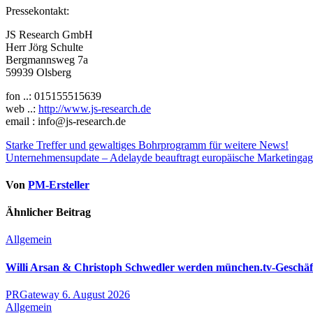
Pressekontakt:
JS Research GmbH
Herr Jörg Schulte
Bergmannsweg 7a
59939 Olsberg
fon ..: 015155515639
web ..:
http://www.js-research.de
email : info@js-research.de
Beitragsnavigation
Starke Treffer und gewaltiges Bohrprogramm für weitere News!
Unternehmensupdate – Adelayde beauftragt europäische Marketingag
Von
PM-Ersteller
Ähnlicher Beitrag
Allgemein
Willi Arsan & Christoph Schwedler werden münchen.tv-Geschäf
PRGateway
6. August 2026
Allgemein