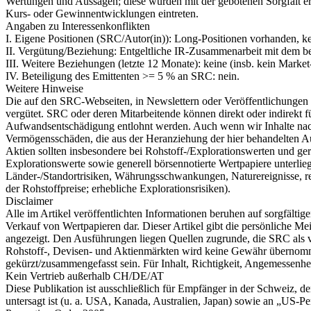
Wertungen und Aussagen; diese wurden mit der gebotenen Sorgfalt er
Kurs- oder Gewinnentwicklungen eintreten.
Angaben zu Interessenkonflikten
I. Eigene Positionen (SRC/Autor(in)): Long-Positionen vorhanden, ke
II. Vergütung/Beziehung: Entgeltliche IR-Zusammenarbeit mit dem be
III. Weitere Beziehungen (letzte 12 Monate): keine (insb. kein Mark
IV. Beteiligung des Emittenten >= 5 % an SRC: nein.
Weitere Hinweise
Die auf den SRC-Webseiten, in Newslettern oder Veröffentlichungen
vergütet. SRC oder deren Mitarbeitende können direkt oder indirekt 
Aufwandsentschädigung entlohnt werden. Auch wenn wir Inhalte nach
Vermögensschäden, die aus der Heranziehung der hier behandelten Aus
Aktien sollten insbesondere bei Rohstoff-/Explorationswerten und geri
Explorationswerte sowie generell börsennotierte Wertpapiere unterlieg
Länder-/Standortrisiken, Währungsschwankungen, Naturereignisse, r
der Rohstoffpreise; erhebliche Explorationsrisiken).
Disclaimer
Alle im Artikel veröffentlichten Informationen beruhen auf sorgfält
Verkauf von Wertpapieren dar. Dieser Artikel gibt die persönliche Mei
angezeigt. Den Ausführungen liegen Quellen zugrunde, die SRC als ve
Rohstoff-, Devisen- und Aktienmärkten wird keine Gewähr übernommen.
gekürzt/zusammengefasst sein. Für Inhalt, Richtigkeit, Angemessenh
Kein Vertrieb außerhalb CH/DE/AT
Diese Publikation ist ausschließlich für Empfänger in der Schweiz, 
untersagt ist (u. a. USA, Kanada, Australien, Japan) sowie an „US-Pers