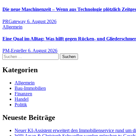
Die neue Maschinenzeit – Wenn aus Technologie plötzlich Zeitge
PRGateway
6. August 2026
Allgemein
Eine Qual im Alltag: Was hilft gegen Rücken- und Gliederschme
PM-Ersteller
6. August 2026
Suchen
nach:
Kategorien
Allgemein
Bau-Immobilien
Finanzen
Handel
Politik
Neueste Beiträge
Neuer KI-Assistent erweitert den Immobilienservice rund um d
Willi Arsan & Christoph Schwedler werden münchen.tv-Geschä