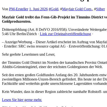
Von
PM-Ersteller
1. Juni 2026
#
Gold
, #
Mayfair Gold Corp.
, #
Silber
Mayfair Gold treibt das Fenn-Gib-Projekt im Timmins District voran. Neue Explorationsimpulse und eine robuste PFS unterstreichen das Potenzial auf dem Weg zu einem möglichen
Goldproduzenten.
Drittempfehlung (Art. 8 DelVO 2016/958): Unveränderte Weitergabe ein
5:46 Uhr Berlin/Zürich ·
Link zur Originalveröffentlichung
·
– Anzeige/Werbung – Dieser Artikel erscheint im Auftrag von Mayfair
· Ersteller: SRC swiss resource capital AG · Erstveröffentlichung: 01
Sehr geehrte Leserinnen und Leser,
der Timmins Gold District im Norden der kanadischen Provinz Ontar
Abitibi-Grünsteingürtel, einer der reichsten Goldregionen der Welt.
Seit den ersten großen Goldfunden Anfang des 20. Jahrhunderts ent
zweistelligen Millionen-Unzen-Bereich gefördert. Bis heute ist der Dis
Fachkräfte und weiterhin große unerschlossene Lagerstätten vorhande
Kein Wunder, dass in dieser Region zahlreiche namhafte Rohstoff
Lesen Sie hier gerne mehr.