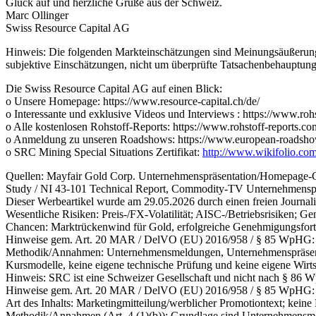
Glück auf und herzliche Grüße aus der Schweiz.
Marc Ollinger
Swiss Resource Capital AG
Hinweis: Die folgenden Markteinschätzungen sind Meinungsäußerunge
subjektive Einschätzungen, nicht um überprüfte Tatsachenbehauptung
Die Swiss Resource Capital AG auf einen Blick:
o Unsere Homepage: https://www.resource-capital.ch/de/
o Interessante und exklusive Videos und Interviews : https://www.
o Alle kostenlosen Rohstoff-Reports: https://www.rohstoff-reports.co
o Anmeldung zu unseren Roadshows: https://www.european-roadsho
o SRC Mining Special Situations Zertifikat:
http://www.wikifolio.co
Quellen: Mayfair Gold Corp. Unternehmenspräsentation/Homepage-Gr
Study / NI 43-101 Technical Report, Commodity-TV Unternehmenspro
Dieser Werbeartikel wurde am 29.05.2026 durch einen freien Journalis
Wesentliche Risiken: Preis-/FX-Volatilität; AISC-/Betriebsrisiken; G
Chancen: Marktrückenwind für Gold, erfolgreiche Genehmigungsforts
Hinweise gem. Art. 20 MAR / DelVO (EU) 2016/958 / § 85 WpHG:
Methodik/Annahmen: Unternehmensmeldungen, Unternehmenspräsentati
Kursmodelle, keine eigene technische Prüfung und keine eigene Wirt
Hinweis: SRC ist eine Schweizer Gesellschaft und nicht nach § 86 
Hinweise gem. Art. 20 MAR / DelVO (EU) 2016/958 / § 85 WpHG:
Art des Inhalts: Marketingmitteilung/werblicher Promotiontext; keine
Methodik/Annahmen (Art. 4 (1)(b)): Grundlage sind Unternehmensmeld