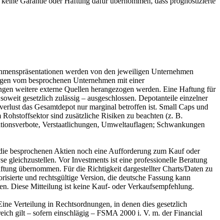
 keine Garantie oder Haftung dafür übernommen, dass prognostizierte
nehmenspräsentationen werden von den jeweiligen Unternehmen
stungen vom besprochenen Unternehmen mit einer
ngen weitere externe Quellen herangezogen werden. Eine Haftung für
oweit gesetzlich zulässig – ausgeschlossen. Depotanteile einzelner
lverlust das Gesamtdepot nur marginal betroffen ist. Small Caps und
 Rohstoffsektor sind zusätzliche Risiken zu beachten (z. B.
rationsverbote, Verstaatlichungen, Umweltauflagen; Schwankungen
ür die besprochenen Aktien noch eine Aufforderung zum Kauf oder
e gleichzustellen. Vor Investments ist eine professionelle Beratung
ftung übernommen. Für die Richtigkeit dargestellter Charts/Daten zu
isierte und rechtsgültige Version, die deutsche Fassung kann
n. Diese Mitteilung ist keine Kauf- oder Verkaufsempfehlung.
ine Verteilung in Rechtsordnungen, in denen dies gesetzlich
reich gilt – sofern einschlägig – FSMA 2000 i. V. m. der Financial