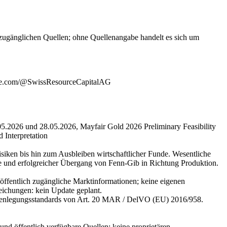
zugänglichen Quellen; ohne Quellenangabe handelt es sich um
utube.com/@SwissResourceCapitalAG
.2026 und 28.05.2026, Mayfair Gold 2026 Preliminary Feasibility
Interpretation
isiken bis hin zum Ausbleiben wirtschaftlicher Funde. Wesentliche
e und erfolgreicher Übergang von Fenn-Gib in Richtung Produktion.
fentlich zugängliche Marktinformationen; keine eigenen
eichungen: kein Update geplant.
 Offenlegungsstandards von Art. 20 MAR / DelVO (EU) 2016/958.
d öffentlich verfügbare Quellen; keine proprietären