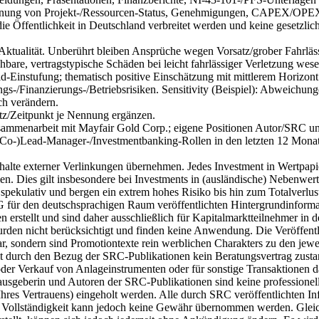
nordnung von Projekt-/Ressourcen-Status, Genehmigungen, CAPEX/OPE
 Öffentlichkeit in Deutschland verbreitet werden und keine gesetzlic
t/Aktualität. Unberührt bleiben Ansprüche wegen Vorsatz/grober Fahrl
hbare, vertragstypische Schäden bei leicht fahrlässiger Verletzung wese
ld-Einstufung; thematisch positive Einschätzung mit mittlerem Horizon
igungs-/Finanzierungs-/Betriebsrisiken. Sensitivity (Beispiel): Abwei
ch verändern.
latz/Zeitpunkt je Nennung ergänzen.
ammenarbeit mit Mayfair Gold Corp.; eigene Positionen Autor/SRC und
 (Co-)Lead-Manager-/Investmentbanking-Rollen in den letzten 12 Mona
halte externer Verlinkungen übernehmen. Jedes Investment in Wertpapiere
n. Dies gilt insbesondere bei Investments in (ausländische) Nebenwe
 spekulativ und bergen ein extrem hohes Risiko bis hin zum Totalverlust 
G für den deutschsprachigen Raum veröffentlichten Hintergrundinform
en erstellt und sind daher ausschließlich für Kapitalmarktteilnehmer i
rden nicht berücksichtigt und finden keine Anwendung. Die Veröffent
r, sondern sind Promotiontexte rein werblichen Charakters zu den jew
durch den Bezug der SRC-Publikationen kein Beratungsvertrag zustand
 Verkauf von Anlageinstrumenten oder für sonstige Transaktionen dar
erausgeberin und Autoren der SRC-Publikationen sind keine professionell
r Ihres Vertrauens) eingeholt werden. Alle durch SRC veröffentlichten
 und Vollständigkeit kann jedoch keine Gewähr übernommen werden. Glei