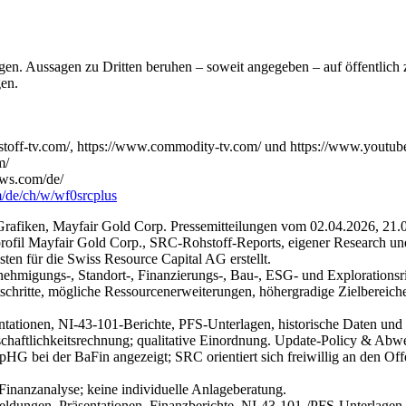
n. Aussagen zu Dritten beruhen – soweit angegeben – auf öffentlich 
en.
rohstoff-tv.com/, https://www.commodity-tv.com/ und https://www.yo
m/
ws.com/de/
m/de/ch/w/wf0srcplus
afiken, Mayfair Gold Corp. Pressemitteilungen vom 02.04.2026, 21.05
fil Mayfair Gold Corp., SRC-Rohstoff-Reports, eigener Research und 
ten für die Swiss Resource Capital AG erstellt.
enehmigungs-, Standort-, Finanzierungs-, Bau-, ESG- und Explorationsr
chritte, mögliche Ressourcenerweiterungen, höhergradige Zielbereich
onen, NI-43-101-Berichte, PFS-Unterlagen, historische Daten und öf
schaftlichkeitsrechnung; qualitative Einordnung. Update-Policy & Abw
WpHG bei der BaFin angezeigt; SRC orientiert sich freiwillig an den
 Finanzanalyse; keine individuelle Anlageberatung.
ungen, Präsentationen, Finanzberichte, NI-43-101-/PFS-Unterlagen un