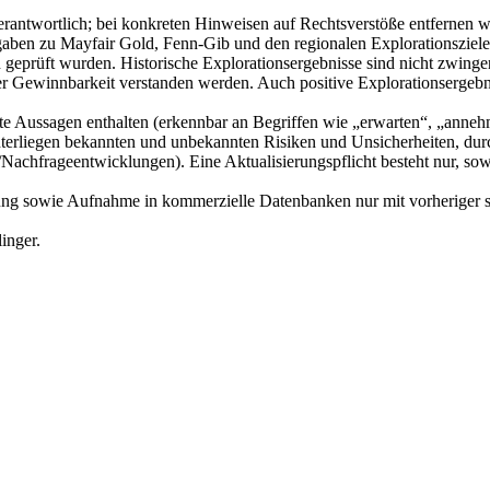
 verantwortlich; bei konkreten Hinweisen auf Rechtsverstöße entfernen w
ngaben zu Mayfair Gold, Fenn-Gib und den regionalen Explorationszi
prüft wurden. Historische Explorationsergebnisse sind nicht zwingend 
er Gewinnbarkeit verstanden werden. Auch positive Explorationsergebn
te Aussagen enthalten (erkennbar an Begriffen wie „erwarten“, „anneh
liegen bekannten und unbekannten Risiken und Unsicherheiten, durch
achfrageentwicklungen). Eine Aktualisierungspflicht besteht nur, sowe
ng sowie Aufnahme in kommerzielle Datenbanken nur mit vorheriger s
inger.