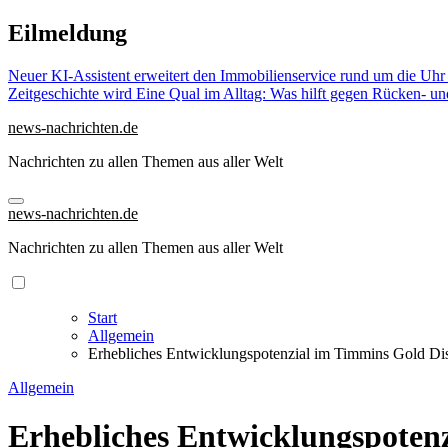
Zu
Eilmeldung
Inhalten
springen
Neuer KI-Assistent erweitert den Immobilienservice rund um die Uhr
Zeitgeschichte wird
Eine Qual im Alltag: Was hilft gegen Rücken- u
news-nachrichten.de
Nachrichten zu allen Themen aus aller Welt
news-nachrichten.de
Nachrichten zu allen Themen aus aller Welt
Start
Allgemein
Erhebliches Entwicklungspotenzial im Timmins Gold Dist
Allgemein
Erhebliches Entwicklungspotenz