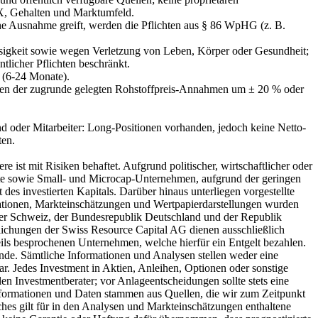
X, Gehalten und Marktumfeld.
he Ausnahme greift, werden die Pflichten aus § 86 WpHG (z. B.
ässigkeit sowie wegen Verletzung von Leben, Körper oder Gesundheit;
ntlicher Pflichten beschränkt.
t (6-24 Monate).
chungen der zugrunde gelegten Rohstoffpreis-Annahmen um ± 20 % oder
 oder Mitarbeiter: Long-Positionen vorhanden, jedoch keine Netto-
ten.
 ist mit Risiken behaftet. Aufgrund politischer, wirtschaftlicher oder
rte sowie Small- und Microcap-Unternehmen, aufgrund der geringen
des investierten Kapitals. Darüber hinaus unterliegen vorgestellte
ationen, Markteinschätzungen und Wertpapierdarstellungen wurden
n der Schweiz, der Bundesrepublik Deutschland und der Republik
lichungen der Swiss Resource Capital AG dienen ausschließlich
eils besprochenen Unternehmen, welche hierfür ein Entgelt bezahlen.
e. Sämtliche Informationen und Analysen stellen weder eine
. Jedes Investment in Aktien, Anleihen, Optionen oder sonstige
en Investmentberater; vor Anlageentscheidungen sollte stets eine
 Informationen und Daten stammen aus Quellen, die wir zum Zeitpunkt
ches gilt für in den Analysen und Markteinschätzungen enthaltene