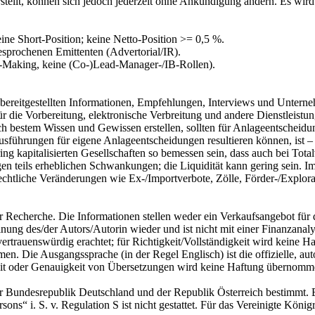
stellt, können sich jedoch jederzeit ohne Ankündigung ändern. Es wird
ine Short-Position; keine Netto-Position >= 0,5 %.
sprochenen Emittenten (Advertorial/IR).
et-Making, keine (Co-)Lead-Manager-/IB-Rollen).
 bereitgestellten Informationen, Empfehlungen, Interviews und Unter
für die Vorbereitung, elektronische Verbreitung und andere Dienstlei
 bestem Wissen und Gewissen erstellen, sollten für Anlageentscheidu
führungen für eigene Anlageentscheidungen resultieren können, ist – s
ng kapitalisierten Gesellschaften so bemessen sein, dass auch bei Tota
en teils erheblichen Schwankungen; die Liquidität kann gering sein. Im
echtliche Veränderungen wie Ex-/Importverbote, Zölle, Förder-/Explo
iger Recherche. Die Informationen stellen weder ein Verkaufsangebot f
nung des/der Autors/Autorin wieder und ist nicht mit einer Finanzanalys
rtrauenswürdig erachtet; für Richtigkeit/Vollständigkeit wird keine Ha
 Die Ausgangssprache (in der Regel Englisch) ist die offizielle, autor
eit oder Genauigkeit von Übersetzungen wird keine Haftung übernomme
der Bundesrepublik Deutschland und der Republik Österreich bestimmt. E
ons“ i. S. v. Regulation S ist nicht gestattet. Für das Vereinigte König