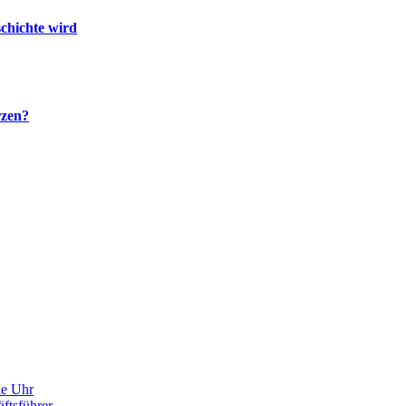
schichte wird
rzen?
ie Uhr
ftsführer