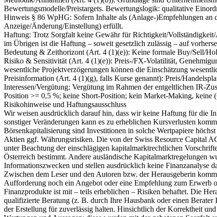
Bewertungsmodelle/Preistargets. Bewertungslogik: qualitative Ei
Hinweis § 86 WpHG: Sofern Inhalte als (Anlage-)Empfehlungen an die
Anzeige/Änderung/Einstellung) erfüllt.
Haftung: Trotz Sorgfalt keine Gewähr für Richtigkeit/Vollständigkei
im Übrigen ist die Haftung – soweit gesetzlich zulässig – auf vorherse
Bedeutung & Zeithorizont (Art. 4 (1)(e)): Keine formale Buy/Sell/Ho
Risiko & Sensitivität (Art. 4 (1)(e)): Preis-/FX-Volatilität, Genehm
wesentliche Projektverzögerungen können die Einschätzung wesentli
Preisinformation (Art. 4 (1)(g), falls Kurse genannt): Preis/Handelsp
Interessen/Vergütung: Vergütung im Rahmen der entgeltlichen IR-Zus
Position >= 0,5 %; keine Short-Position; kein Market-Making, keine
Risikohinweise und Haftungsausschluss
Wir weisen ausdrücklich darauf hin, dass wir keine Haftung für die In
sonstiger Veränderungen kann es zu erheblichen Kursverlusten komme
Börsenkapitalisierung sind Investitionen in solche Wertpapiere höchst
Aktien ggf. Währungsrisiken. Die von der Swiss Resource Capital A
unter Beachtung der einschlägigen kapitalmarktrechtlichen Vorschrift
Österreich bestimmt. Andere ausländische Kapitalmarktregelungen wu
Informationszwecken und stellen ausdrücklich keine Finanzanalyse da
Zwischen dem Leser und den Autoren bzw. der Herausgeberin kommt 
Aufforderung noch ein Angebot oder eine Empfehlung zum Erwerb oder
Finanzprodukte ist mit – teils erheblichen – Risiken behaftet. Die H
qualifizierte Beratung (z. B. durch Ihre Hausbank oder einen Berate
der Erstellung für zuverlässig halten. Hinsichtlich der Korrektheit