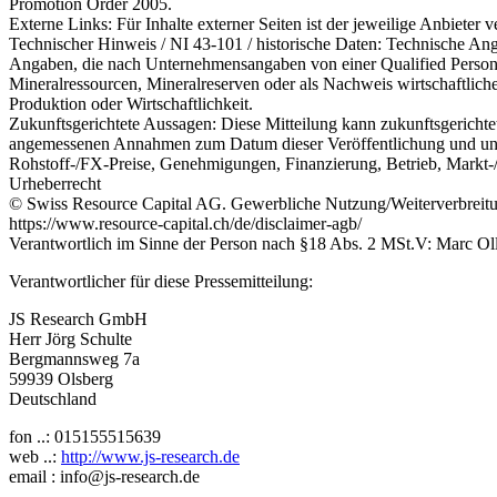
Promotion Order 2005.
Externe Links: Für Inhalte externer Seiten ist der jeweilige Anbieter
Technischer Hinweis / NI 43-101 / historische Daten: Technische A
Angaben, die nach Unternehmensangaben von einer Qualified Person ge
Mineralressourcen, Mineralreserven oder als Nachweis wirtschaftlich
Produktion oder Wirtschaftlichkeit.
Zukunftsgerichtete Aussagen: Diese Mitteilung kann zukunftsgerichte
angemessenen Annahmen zum Datum dieser Veröffentlichung und unter
Rohstoff-/FX-Preise, Genehmigungen, Finanzierung, Betrieb, Markt-/N
Urheberrecht
© Swiss Resource Capital AG. Gewerbliche Nutzung/Weiterverbreitu
https://www.resource-capital.ch/de/disclaimer-agb/
Verantwortlich im Sinne der Person nach §18 Abs. 2 MSt.V: Marc Oll
Verantwortlicher für diese Pressemitteilung:
JS Research GmbH
Herr Jörg Schulte
Bergmannsweg 7a
59939 Olsberg
Deutschland
fon ..: 015155515639
web ..:
http://www.js-research.de
email : info@js-research.de