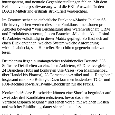
intransparent, und neutrale Gegenüberstellungen fehlen. Mit dem
Relaunch von erp-software.org wird die ERP-Auswahl für den
DACH-Mittelstand erstmals strukturiert vergleichbar.
Im Zentrum steht eine einheitliche Funktions-Matrix: In allen 65
Direktvergleichen werden dieselben Funktionsdimensionen pro
Anbieter bewertet “ von Buchhaltung über Warenwirtschaft, CRM
und Produktionssteuerung bis zu Branchen-Modulen. Aktuell sind
41 Anbieter vollständig in dieser Matrix gepflegt. So lässt sich auf
einen Blick erkennen, welches System welche Anforderung
wirklich abdeckt, statt Hersteller-Broschüren gegeneinander zu
lesen.
Drumherum liegt ein umfangreicher redaktioneller Bestand: 335
Software-Detailseiten zu einzelnen Anbietern, 65 Direktvergleiche,
24 Branchen-Hubs mit konkreten Use-Cases (von Maschinenbau
über Handel bis Pharma), 28 Cornerstone-Artikel und 11 Ratgeber “
insgesamt rund 686 Beiträge. Dazu kommen kostenlose TCO- und
ROI-Rechner sowie Auswahl-Checklisten für die Praxis.
Konkret heißt das: Entscheider können eine Shortlist begründet auf
zwei oder drei Kandidaten reduzieren, bevor das erste
Vertriebsgespräch beginnt “ und sehen vorab, mit welchen Kosten
und welcher Einführungsdauer sie rechnen müssen.