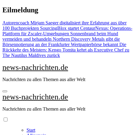
Zu
Eilmeldung
Inhalten
springen
Autorencoach Mirjam Saeger digitalisiert ihre Erfahrung aus über
100 Buchprojekten
SourcingBlox startet CentaurNexus: Operations-
Plattform für Zscaler-Umgebungen
Sonnenbrand beim Hund
vermeiden und behandeln
Northern Discovery Metals gibt die
Börsennotierung an der Frankfurter Wertpapierbörse bekannt
Die
Rückkehr des Meisters: Kengo Tomita kehrt als Executive Chef zu
The Nautilus Maldives zurück
news-nachrichten.de
Nachrichten zu allen Themen aus aller Welt
news-nachrichten.de
Nachrichten zu allen Themen aus aller Welt
Start