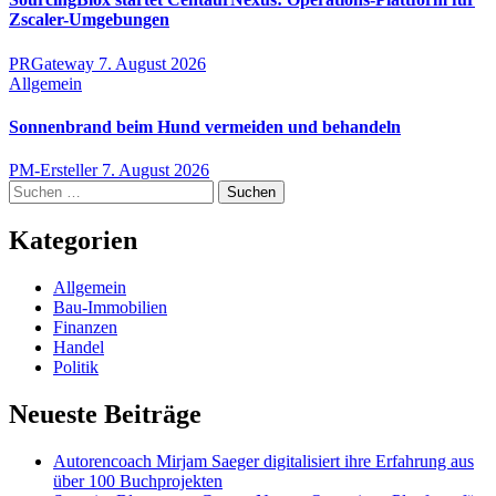
Zscaler-Umgebungen
PRGateway
7. August 2026
Allgemein
Sonnenbrand beim Hund vermeiden und behandeln
PM-Ersteller
7. August 2026
Suchen
nach:
Kategorien
Allgemein
Bau-Immobilien
Finanzen
Handel
Politik
Neueste Beiträge
Autorencoach Mirjam Saeger digitalisiert ihre Erfahrung aus
über 100 Buchprojekten