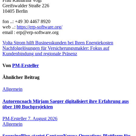
Frau Katharina Vogt
Greifswalder Straße 226
10405 Berlin
fon ..: +49 30 4467 8920
web ..:
https://erp-software.org/
email : erp@erp-software.org
Beitragsnavigation
Volta Strom hilft Businesskunden bei Ihren Energiekosten
Nachfolgelösungen für Versicherungsmakler: Fokus auf
Kundenbindung und regionale Präsenz
Von
PM-Ersteller
Ähnlicher Beitrag
Allgemein
Autorencoach Mirjam Saeger digitalisiert ihre Erfahrung aus
über 100 Buchprojekten
PM-Ersteller
7. August 2026
Allgemein
SourcingBlox startet CentaurNexus: Operations-Plattform für