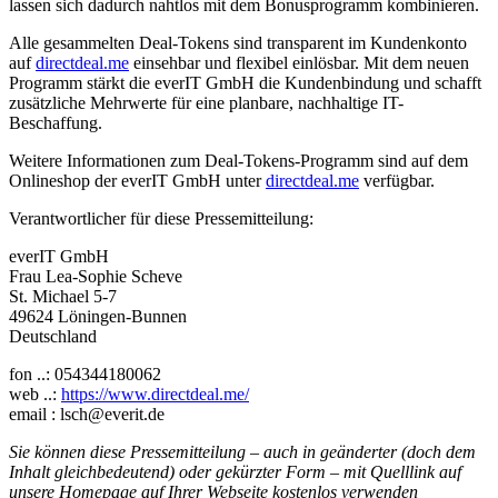
lassen sich dadurch nahtlos mit dem Bonusprogramm kombinieren.
Alle gesammelten Deal-Tokens sind transparent im Kundenkonto
auf
directdeal.me
einsehbar und flexibel einlösbar. Mit dem neuen
Programm stärkt die everIT GmbH die Kundenbindung und schafft
zusätzliche Mehrwerte für eine planbare, nachhaltige IT-
Beschaffung.
Weitere Informationen zum Deal-Tokens-Programm sind auf dem
Onlineshop der everIT GmbH unter
directdeal.me
verfügbar.
Verantwortlicher für diese Pressemitteilung:
everIT GmbH
Frau Lea-Sophie Scheve
St. Michael 5-7
49624 Löningen-Bunnen
Deutschland
fon ..: 054344180062
web ..:
https://www.directdeal.me/
email : lsch@everit.de
Sie können diese Pressemitteilung – auch in geänderter (doch dem
Inhalt gleichbedeutend) oder gekürzter Form – mit Quelllink auf
unsere Homepage auf Ihrer Webseite kostenlos verwenden