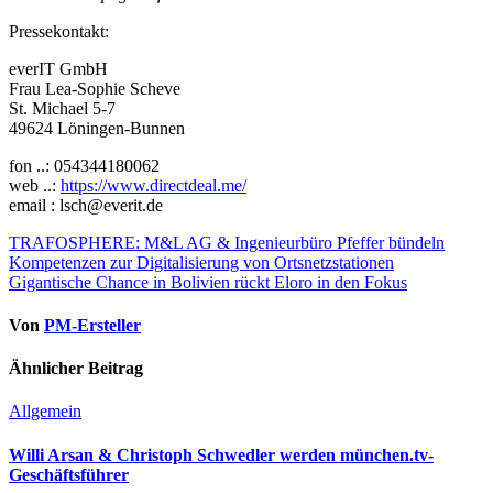
Pressekontakt:
everIT GmbH
Frau Lea-Sophie Scheve
St. Michael 5-7
49624 Löningen-Bunnen
fon ..: 054344180062
web ..:
https://www.directdeal.me/
email : lsch@everit.de
Beitragsnavigation
TRAFOSPHERE: M&L AG & Ingenieurbüro Pfeffer bündeln
Kompetenzen zur Digitalisierung von Ortsnetzstationen
Gigantische Chance in Bolivien rückt Eloro in den Fokus
Von
PM-Ersteller
Ähnlicher Beitrag
Allgemein
Willi Arsan & Christoph Schwedler werden münchen.tv-
Geschäftsführer