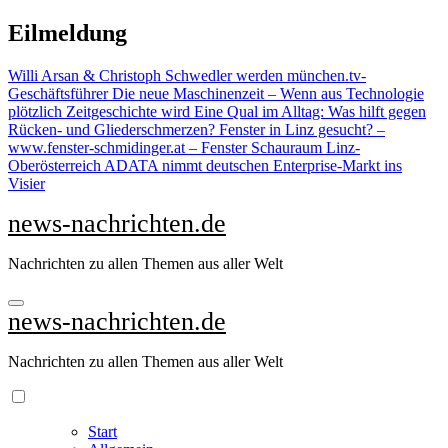
Zu
Eilmeldung
Inhalten
springen
Willi Arsan & Christoph Schwedler werden münchen.tv-
Geschäftsführer
Die neue Maschinenzeit – Wenn aus Technologie
plötzlich Zeitgeschichte wird
Eine Qual im Alltag: Was hilft gegen
Rücken- und Gliederschmerzen?
Fenster in Linz gesucht? –
www.fenster-schmidinger.at – Fenster Schauraum Linz-
Oberösterreich
ADATA nimmt deutschen Enterprise-Markt ins
Visier
news-nachrichten.de
Nachrichten zu allen Themen aus aller Welt
news-nachrichten.de
Nachrichten zu allen Themen aus aller Welt
Start