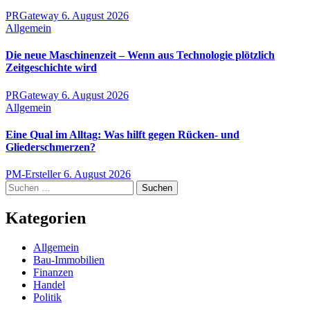
PRGateway
6. August 2026
Allgemein
Die neue Maschinenzeit – Wenn aus Technologie plötzlich
Zeitgeschichte wird
PRGateway
6. August 2026
Allgemein
Eine Qual im Alltag: Was hilft gegen Rücken- und
Gliederschmerzen?
PM-Ersteller
6. August 2026
Suchen
nach:
Kategorien
Allgemein
Bau-Immobilien
Finanzen
Handel
Politik