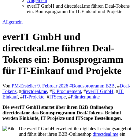
Allgemein
everIT GmbH und directdeal.me führen Deal-Tokens
ein: Bonusprogramm für IT-Einkauf und Projekte
Allgemein
everIT GmbH und
directdeal.me führen Deal-
Tokens ein: Bonusprogramm
für IT-Einkauf und Projekte
Von
PM-Ersteller
9. Februar 2026
#
Bonusprogramm B2B
, #
Deal-
Tokens
, #
directdeal.me
, #
E-Procurement
, #
everIT GmbH
, #
IT-
Einkauf
, #
IT-Projekte
, #
ITScope
, #
Prämienpunkte
Die everIT GmbH startet über ihren B2B-Onlineshop
directdeal.me das Bonusprogramm Deal-Tokens. Belohnt
werden Einkäufe, IT-Projekte und ITScope-Bestellungen.
Die everIT GmbH erweitert ihr digitales Leistungsangebot
und führt über ihren B2B-Onlineshop
directdeal.me
ein