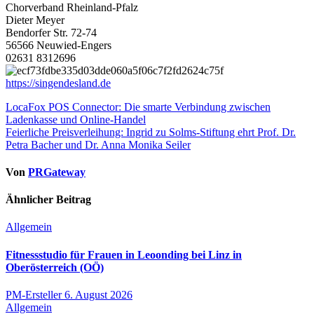
Chorverband Rheinland-Pfalz
Dieter Meyer
Bendorfer Str. 72-74
56566 Neuwied-Engers
02631 8312696
https://singendesland.de
Beitragsnavigation
LocaFox POS Connector: Die smarte Verbindung zwischen
Ladenkasse und Online-Handel
Feierliche Preisverleihung: Ingrid zu Solms-Stiftung ehrt Prof. Dr.
Petra Bacher und Dr. Anna Monika Seiler
Von
PRGateway
Ähnlicher Beitrag
Allgemein
Fitnessstudio für Frauen in Leoonding bei Linz in
Oberösterreich (OÖ)
PM-Ersteller
6. August 2026
Allgemein