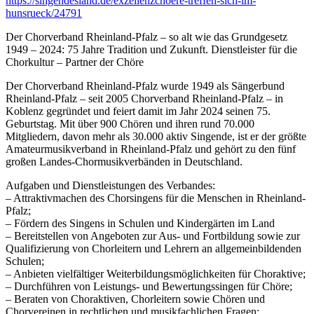
https://singendesland.de/exzellenzchoere-treffen-sich-im-
hunsrueck/24791
Der Chorverband Rheinland-Pfalz – so alt wie das Grundgesetz
1949 – 2024: 75 Jahre Tradition und Zukunft. Dienstleister für die
Chorkultur – Partner der Chöre
Der Chorverband Rheinland-Pfalz wurde 1949 als Sängerbund
Rheinland-Pfalz – seit 2005 Chorverband Rheinland-Pfalz – in
Koblenz gegründet und feiert damit im Jahr 2024 seinen 75.
Geburtstag. Mit über 900 Chören und ihren rund 70.000
Mitgliedern, davon mehr als 30.000 aktiv Singende, ist er der größte
Amateurmusikverband in Rheinland-Pfalz und gehört zu den fünf
großen Landes-Chormusikverbänden in Deutschland.
Aufgaben und Dienstleistungen des Verbandes:
– Attraktivmachen des Chorsingens für die Menschen in Rheinland-
Pfalz;
– Fördern des Singens in Schulen und Kindergärten im Land
– Bereitstellen von Angeboten zur Aus- und Fortbildung sowie zur
Qualifizierung von Chorleitern und Lehrern an allgemeinbildenden
Schulen;
– Anbieten vielfältiger Weiterbildungsmöglichkeiten für Choraktive;
– Durchführen von Leistungs- und Bewertungssingen für Chöre;
– Beraten von Choraktiven, Chorleitern sowie Chören und
Chorvereinen in rechtlichen und musikfachlichen Fragen;