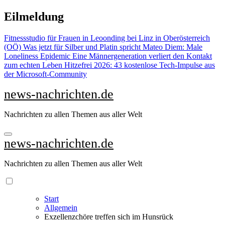
Zu
Eilmeldung
Inhalten
springen
Fitnessstudio für Frauen in Leoonding bei Linz in Oberösterreich
(OÖ)
Was jetzt für Silber und Platin spricht
Mateo Diem: Male
Loneliness Epidemic
Eine Männergeneration verliert den Kontakt
zum echten Leben
Hitzefrei 2026: 43 kostenlose Tech-Impulse aus
der Microsoft-Community
news-nachrichten.de
Nachrichten zu allen Themen aus aller Welt
news-nachrichten.de
Nachrichten zu allen Themen aus aller Welt
Start
Allgemein
Exzellenzchöre treffen sich im Hunsrück