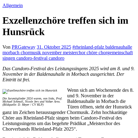
Allgemein
Exzellenzchöre treffen sich im
Hunsrück
Von
PRGateway
31. Oktober 2025
#
rheinland-pfalz baldenauhalle
morbach chormusik november meisterchor chöre chorgemeinschaft
singen candoro-festival candoro
Das Candoro-Festival des Leistungssingens 2025 wird am 8. und 9.
November in der Baldenauhalle in Morbach ausgerichtet. Der
Eintritt ist frei.
Wenn sich am Wochenende des 8.
und 9. November in der
Die Jurymitglieder 2024 waren, von links, Prof.
Baldenauhalle in Morbach die
Michael Schmoll, Nicole Jers und Volker Arns.
(Bildquelle: D. Meyer / CV RLP)
Türen öffnen, steht der Hunsrück
ganz im Zeichen herausragender Chormusik. Zehn hochkarätige
Chöre aus Rheinland-Pfalz singen beim Candoro-Festival des
Leistungssingens um das begehrte Prädikat „Meisterchor des
Chorverbands Rheinland-Pfalz 2025“.