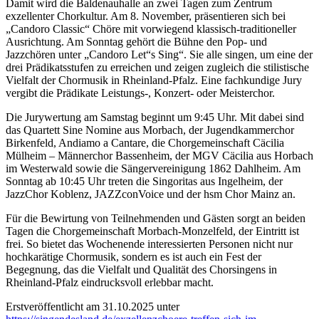
Damit wird die Baldenauhalle an zwei Tagen zum Zentrum
exzellenter Chorkultur. Am 8. November, präsentieren sich bei
„Candoro Classic“ Chöre mit vorwiegend klassisch-traditioneller
Ausrichtung. Am Sonntag gehört die Bühne den Pop- und
Jazzchören unter „Candoro Let“s Sing“. Sie alle singen, um eine der
drei Prädikatsstufen zu erreichen und zeigen zugleich die stilistische
Vielfalt der Chormusik in Rheinland-Pfalz. Eine fachkundige Jury
vergibt die Prädikate Leistungs-, Konzert- oder Meisterchor.
Die Jurywertung am Samstag beginnt um 9:45 Uhr. Mit dabei sind
das Quartett Sine Nomine aus Morbach, der Jugendkammerchor
Birkenfeld, Andiamo a Cantare, die Chorgemeinschaft Cäcilia
Mülheim – Männerchor Bassenheim, der MGV Cäcilia aus Horbach
im Westerwald sowie die Sängervereinigung 1862 Dahlheim. Am
Sonntag ab 10:45 Uhr treten die Singoritas aus Ingelheim, der
JazzChor Koblenz, JAZZconVoice und der hsm Chor Mainz an.
Für die Bewirtung von Teilnehmenden und Gästen sorgt an beiden
Tagen die Chorgemeinschaft Morbach-Monzelfeld, der Eintritt ist
frei. So bietet das Wochenende interessierten Personen nicht nur
hochkarätige Chormusik, sondern es ist auch ein Fest der
Begegnung, das die Vielfalt und Qualität des Chorsingens in
Rheinland-Pfalz eindrucksvoll erlebbar macht.
Erstveröffentlicht am 31.10.2025 unter