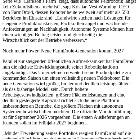
Serie wie ´Clarkson’s Farm´ zeigt, dass autonome Feldrobotik längst
kein Zukunftsthema mehr ist“, sagt Kristian Vest Warming, CEO
von FarmDroid, dessen Roboter heute weltweit auf mehr als 550
Betrieben im Einsatz sind. „Landwirte suchen nach Lösungen für
steigende Produktionskosten, Fachkräftemangel und wachsende
Anforderungen an Nachhaltigkeit. Autonome Systeme können hier
einen wichtigen Beitrag leisten und gleichzeitig die
Wirtschaftlichkeit der Betriebe verbessern.“
Noch mehr Power: Neue FarmDroid-Generation kommt 2027
Parallel zur steigenden öffentlichen Aufmerksamkeit hat FarmDroid
nun die nächste Entwicklungsstufe seiner Robotikplattform
angekündigt. Das Unternehmen erweitert seine Produktpalette zur
kommenden Saison um einen vollständig neuen Feldroboter. Die
neue Generation wird größer, breiter und deutlich leistungsfähiger
als das bisherige Modell sein. Durch höhere
Arbeitsgeschwindigkeiten, größere Flächenleistungen und eine
deutlich gesteigerte Kapazität richtet sich die neue Plattform
insbesondere an Betriebe, die größere Flächen mit autonomen
Systemen bewirtschaften möchten. Die offizielle Markteinführung
ist für September 2026 vorgesehen. Die ersten Auslieferungen an
Kunden sollen im Frühjahr 2027 beginnen.
„Mit der Erweiterung seines Portfolios reagiert FarmDroid auf die
steigende Nachfrage nach autonomen Lösungen für professionelle