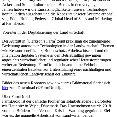
Acker- und Sonderkulturbetriebe. Bereits in den vergangenen
Jahren haben wir die Einsatzmöglichkeiten unserer Technologie
kontinuierlich ausgebaut und die Kapazität unserer Systeme erhöht”,
sagt Eddie Bolding Pedersen, Global Head of Sales and Marketing
at FarmDroid.
Vorreiter in der Digitalisierung der Landwirtschaft
Der Auftritt in ´Clarkson’s Farm´ zeigt praxisnah die zunehmende
Bedeutung autonomer Technologien in der Landwirtschaft. Themen
wie Ressourceneffizienz, Bodenschutz, Arbeitswirtschaft und die
Integration digitaler Systeme in den Betriebsalltag gewinnen
angesichts wirtschaftlicher und regulatorischer Herausforderungen
weiter an Bedeutung. FarmDroid sieht autonome Feldrobotik als
einen zentralen Baustein zur Unterstützung einer nachhaltigen und
wirtschaftlichen Landwirtschaft der Zukunft.
Bilder des neuen Roboters sowie weiteres Bildmaterial findet sich
hier
zum Download (©FarmDroid).
Über FarmDroid
FarmDroid ist der dänische Pionier für solarbetriebene Feldroboter
mit Hauptsitz in Vejen, Dänemark. Das Unternehmen wurde 2018
von den Brüdern Jens Vest und Kristian Warming gegründet. Ziel
war es, die manuelle Arbeitslast von Landwirten bei der