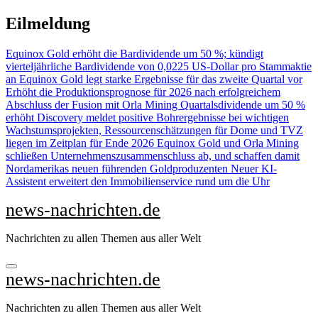
Zu
Eilmeldung
Inhalten
springen
Equinox Gold erhöht die Bardividende um 50 %; kündigt
vierteljährliche Bardividende von 0,0225 US-Dollar pro Stammaktie
an
Equinox Gold legt starke Ergebnisse für das zweite Quartal vor
Erhöht die Produktionsprognose für 2026 nach erfolgreichem
Abschluss der Fusion mit Orla Mining Quartalsdividende um 50 %
erhöht
Discovery meldet positive Bohrergebnisse bei wichtigen
Wachstumsprojekten, Ressourcenschätzungen für Dome und TVZ
liegen im Zeitplan für Ende 2026
Equinox Gold und Orla Mining
schließen Unternehmenszusammenschluss ab, und schaffen damit
Nordamerikas neuen führenden Goldproduzenten
Neuer KI-
Assistent erweitert den Immobilienservice rund um die Uhr
news-nachrichten.de
Nachrichten zu allen Themen aus aller Welt
news-nachrichten.de
Nachrichten zu allen Themen aus aller Welt