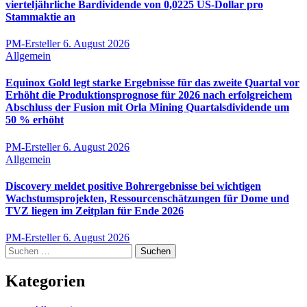
vierteljährliche Bardividende von 0,0225 US-Dollar pro
Stammaktie an
PM-Ersteller
6. August 2026
Allgemein
Equinox Gold legt starke Ergebnisse für das zweite Quartal vor
Erhöht die Produktionsprognose für 2026 nach erfolgreichem
Abschluss der Fusion mit Orla Mining Quartalsdividende um
50 % erhöht
PM-Ersteller
6. August 2026
Allgemein
Discovery meldet positive Bohrergebnisse bei wichtigen
Wachstumsprojekten, Ressourcenschätzungen für Dome und
TVZ liegen im Zeitplan für Ende 2026
PM-Ersteller
6. August 2026
Suchen
nach:
Kategorien