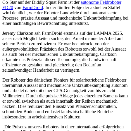
Co-Star auf der Diddly Squat Farm ist der
autonome Feldroboter
FD20
von
FarmDroid
: In der fünften Folge der aktuellen Staffel
wird deutlich, wie der Roboter Landwirte durch automatisierte
Prozesse, präzise Aussaat und mechanische Unkrautbekämpfung bei
einer nachhaltigen Bewirtschaftung unterstützt.
Jeremy Clarkson sah FarmDroid erstmals auf der LAMMA 2025,
als er nach Möglichkeiten suchte, den Anteil manueller Arbeit auf
seinem Betrieb zu reduzieren. Er war beeindruckt von der
außergewöhnlichen Präzision des Roboters sowohl bei der Aussaat
als auch bei der mechanischen Unkrautbekämpfung. Clarkson
erkannte das Potenzial dieser Technologie, die Landwirtschaft
effizienter zu gestalten und gleichzeitig den Bedarf an
zeitaufwendiger Handarbeit zu verringern.
Der Roboter des dänischen Pioniers für solarbetriebene Feldroboter
übernimmt Aussaat und mechanische Unkrautbekämpfung autonom
und arbeitet dabei mit einer GPS-Genauigkeit von bis zu acht
Millimetern. Durch die präzise Ablage jedes einzelnen Samens kann
er sowohl zwischen als auch innerhalb der Reihen mechanisch
hacken. Dies reduziert den Einsatz von Pflanzenschutzmitteln,
schont den Boden und entlastet landwirtschaftliche Betriebe
insbesondere in arbeitsintensiven Kulturen.
„Die Präsenz unseres Roboters in einer international erfolgreichen