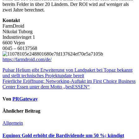
bereits Felder in über 20 Ländern. Der ROI wird auf weniger als
zwei Jahre berechnet.
Kontakt
FarmDroid
Nikolai Tuborg
Industrisvinget 1
6600 Vejen
0045 – 60137568
https://farmdroid.com/de/
Beitragsnavigation
Pulsar Helium gibt Erweiterung von Landpaket bei Topaz bekannt
und stellt technisches Projektupdate bereit
Feierliche Eröffnung: Networking-Auftakt im First Choice Business
Center Essen unter dem Motto „besESSEN“
Von
PRGateway
Ähnlicher Beitrag
Allgemein
Equinox Gold erhöht die Bardividende um 50 %; kündigt