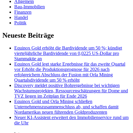
Allgemein
Bau-Immobilien
Finanzen
Handel
Politik
Neueste Beiträge
Equinox Gold erhöht die Bardividende um 50 %; kündigt
vierteljährliche Bardividende von 0,0225 US-Dollar pro
Stammaktie an
Equinox Gold legt starke Ergebnisse für das zweite Quartal
vor Erhöht die Produktionsprognose für 2026 nach
erfolgreichem Abschluss der Fusion mit Orla Mining
Quartalsdividende um 50 % erhöht
Discovery meldet positive Bohrergebnisse bei wichtigen
Wachstumsprojekten, Ressourcenschätzungen für Dome und
TVZ liegen im Zeitplan für Ende 2026
Equinox Gold und Orla Mining schließen
Unternehmenszusammenschluss ab, und schaffen damit
Nordamerikas neuen führenden Goldproduzenten
Neuer KI-Assistent erweitert den Immobilienservice rund um
die Uhr