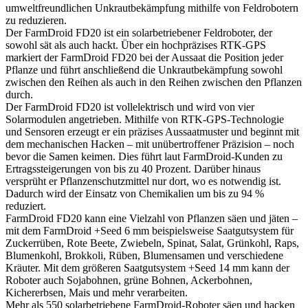
umweltfreundlichen Unkrautbekämpfung mithilfe von Feldrobotern
zu reduzieren.
Der FarmDroid FD20 ist ein solarbetriebener Feldroboter, der
sowohl sät als auch hackt. Über ein hochpräzises RTK-GPS
markiert der FarmDroid FD20 bei der Aussaat die Position jeder
Pflanze und führt anschließend die Unkrautbekämpfung sowohl
zwischen den Reihen als auch in den Reihen zwischen den Pflanzen
durch.
Der FarmDroid FD20 ist vollelektrisch und wird von vier
Solarmodulen angetrieben. Mithilfe von RTK-GPS-Technologie
und Sensoren erzeugt er ein präzises Aussaatmuster und beginnt mit
dem mechanischen Hacken – mit unübertroffener Präzision – noch
bevor die Samen keimen. Dies führt laut FarmDroid-Kunden zu
Ertragssteigerungen von bis zu 40 Prozent. Darüber hinaus
versprüht er Pflanzenschutzmittel nur dort, wo es notwendig ist.
Dadurch wird der Einsatz von Chemikalien um bis zu 94 %
reduziert.
FarmDroid FD20 kann eine Vielzahl von Pflanzen säen und jäten –
mit dem FarmDroid +Seed 6 mm beispielsweise Saatgutsystem für
Zuckerrüben, Rote Beete, Zwiebeln, Spinat, Salat, Grünkohl, Raps,
Blumenkohl, Brokkoli, Rüben, Blumensamen und verschiedene
Kräuter. Mit dem größeren Saatgutsystem +Seed 14 mm kann der
Roboter auch Sojabohnen, grüne Bohnen, Ackerbohnen,
Kichererbsen, Mais und mehr verarbeiten.
Mehr als 550 solarbetriebene FarmDroid-Roboter säen und hacken