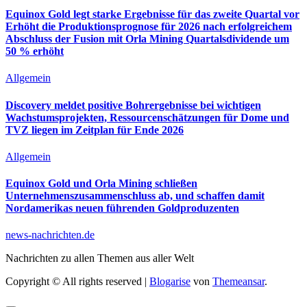
Equinox Gold legt starke Ergebnisse für das zweite Quartal vor
Erhöht die Produktionsprognose für 2026 nach erfolgreichem
Abschluss der Fusion mit Orla Mining Quartalsdividende um
50 % erhöht
Allgemein
Discovery meldet positive Bohrergebnisse bei wichtigen
Wachstumsprojekten, Ressourcenschätzungen für Dome und
TVZ liegen im Zeitplan für Ende 2026
Allgemein
Equinox Gold und Orla Mining schließen
Unternehmenszusammenschluss ab, und schaffen damit
Nordamerikas neuen führenden Goldproduzenten
news-nachrichten.de
Nachrichten zu allen Themen aus aller Welt
Copyright © All rights reserved
|
Blogarise
von
Themeansar
.