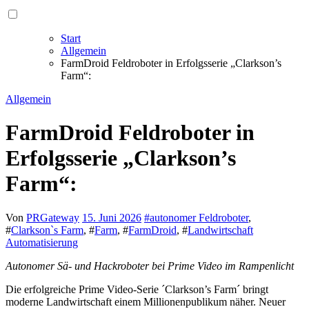
Start
Allgemein
FarmDroid Feldroboter in Erfolgsserie „Clarkson’s
Farm“:
Allgemein
FarmDroid Feldroboter in
Erfolgsserie „Clarkson’s
Farm“:
Von
PRGateway
15. Juni 2026
#
autonomer Feldroboter
,
#
Clarkson`s Farm
, #
Farm
, #
FarmDroid
, #
Landwirtschaft
Automatisierung
Autonomer Sä- und Hackroboter bei Prime Video im Rampenlicht
Die erfolgreiche Prime Video-Serie ´Clarkson’s Farm´ bringt
moderne Landwirtschaft einem Millionenpublikum näher. Neuer