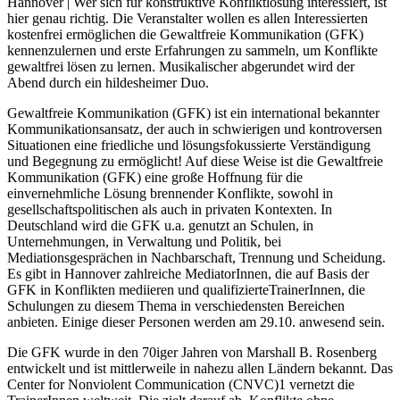
Hannover | Wer sich für konstruktive Konfliktlösung interessiert, ist
hier genau richtig. Die Veranstalter wollen es allen Interessierten
kostenfrei ermöglichen die Gewaltfreie Kommunikation (GFK)
kennenzulernen und erste Erfahrungen zu sammeln, um Konflikte
gewaltfrei lösen zu lernen. Musikalischer abgerundet wird der
Abend durch ein hildesheimer Duo.
Gewaltfreie Kommunikation (GFK) ist ein international bekannter
Kommunikationsansatz, der auch in schwierigen und kontroversen
Situationen eine friedliche und lösungsfokussierte Verständigung
und Begegnung zu ermöglicht! Auf diese Weise ist die Gewaltfreie
Kommunikation (GFK) eine große Hoffnung für die
einvernehmliche Lösung brennender Konflikte, sowohl in
gesellschaftspolitischen als auch in privaten Kontexten. In
Deutschland wird die GFK u.a. genutzt an Schulen, in
Unternehmungen, in Verwaltung und Politik, bei
Mediationsgesprächen in Nachbarschaft, Trennung und Scheidung.
Es gibt in Hannover zahlreiche MediatorInnen, die auf Basis der
GFK in Konflikten mediieren und qualifizierteTrainerInnen, die
Schulungen zu diesem Thema in verschiedensten Bereichen
anbieten. Einige dieser Personen werden am 29.10. anwesend sein.
Die GFK wurde in den 70iger Jahren von Marshall B. Rosenberg
entwickelt und ist mittlerweile in nahezu allen Ländern bekannt. Das
Center for Nonviolent Communication (CNVC)1 vernetzt die