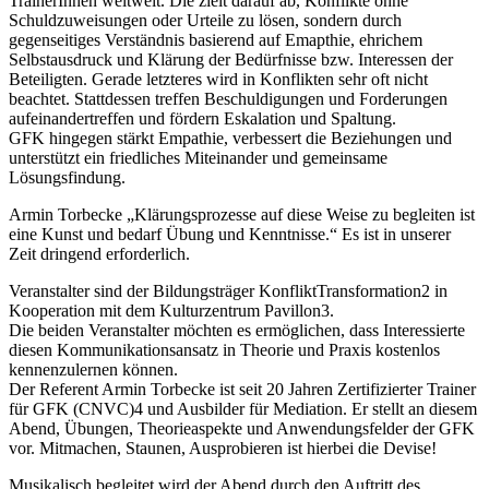
TrainerInnen weltweit. Die zielt darauf ab, Konflikte ohne
Schuldzuweisungen oder Urteile zu lösen, sondern durch
gegenseitiges Verständnis basierend auf Emapthie, ehrichem
Selbstausdruck und Klärung der Bedürfnisse bzw. Interessen der
Beteiligten. Gerade letzteres wird in Konflikten sehr oft nicht
beachtet. Stattdessen treffen Beschuldigungen und Forderungen
aufeinandertreffen und fördern Eskalation und Spaltung.
GFK hingegen stärkt Empathie, verbessert die Beziehungen und
unterstützt ein friedliches Miteinander und gemeinsame
Lösungsfindung.
Armin Torbecke „Klärungsprozesse auf diese Weise zu begleiten ist
eine Kunst und bedarf Übung und Kenntnisse.“ Es ist in unserer
Zeit dringend erforderlich.
Veranstalter sind der Bildungsträger KonfliktTransformation2 in
Kooperation mit dem Kulturzentrum Pavillon3.
Die beiden Veranstalter möchten es ermöglichen, dass Interessierte
diesen Kommunikationsansatz in Theorie und Praxis kostenlos
kennenzulernen können.
Der Referent Armin Torbecke ist seit 20 Jahren Zertifizierter Trainer
für GFK (CNVC)4 und Ausbilder für Mediation. Er stellt an diesem
Abend, Übungen, Theorieaspekte und Anwendungsfelder der GFK
vor. Mitmachen, Staunen, Ausprobieren ist hierbei die Devise!
Musikalisch begleitet wird der Abend durch den Auftritt des