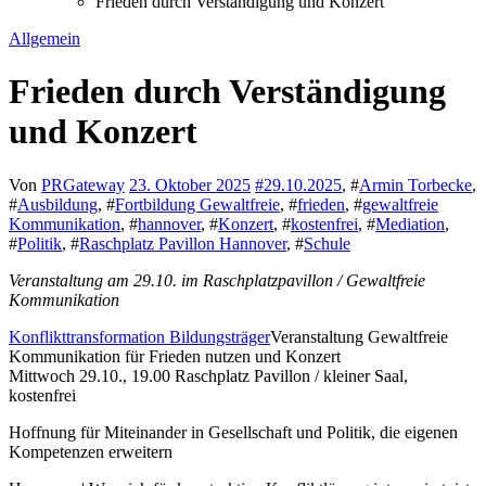
Frieden durch Verständigung und Konzert
Allgemein
Frieden durch Verständigung
und Konzert
Von
PRGateway
23. Oktober 2025
#
29.10.2025
, #
Armin Torbecke
,
#
Ausbildung
, #
Fortbildung Gewaltfreie
, #
frieden
, #
gewaltfreie
Kommunikation
, #
hannover
, #
Konzert
, #
kostenfrei
, #
Mediation
,
#
Politik
, #
Raschplatz Pavillon Hannover
, #
Schule
Veranstaltung am 29.10. im Raschplatzpavillon / Gewaltfreie
Kommunikation
Konflikttransformation Bildungsträger
Veranstaltung Gewaltfreie
Kommunikation für Frieden nutzen und Konzert
Mittwoch 29.10., 19.00 Raschplatz Pavillon / kleiner Saal,
kostenfrei
Hoffnung für Miteinander in Gesellschaft und Politik, die eigenen
Kompetenzen erweitern