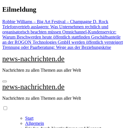
Zu
Eilmeldung
Inhalten
springen
Robbie Williams – Big Art Festival – Champagne D. Rock
Telefonvertrieb auslagern: Was Unternehmen rechtlich und
organisatorisch beachten müssen
Omnichannel-Kundenservice:
Warum Beschwerden heute öffentlich stattfinden
Geschäftsanteile
an der ROGON Technologies GmbH werden öffentlich versteigert
Trennung oder Paarberatung: Wege aus der Beziehungskrise
news-nachrichten.de
Nachrichten zu allen Themen aus aller Welt
news-nachrichten.de
Nachrichten zu allen Themen aus aller Welt
Start
Allgemein