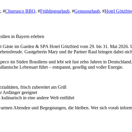
r
, #
Churrasco BBQ
, #
Frühlingsurlaub
, #
Genussurlaub
, #
Hotel Götzfri
ilien in Bayern erleben
et Gäste im Garden & SPA Hotel Götzfried vom 29. bis 31. Mai 2026. 
bensfreude. Gastgeberin Mary und ihr Partner Raul bringen dabei nich
peco im Süden Brasiliens und lebt seit fast zehn Jahren in Deutschland
ilianische Lebensart führt – entspannt, gesellig und voller Energie.
ialitäten, frisch zubereitet am Grill
ür Anfänger geeignet
ulinarisch in eine andere Welt entführt
rmen Abenden und Begegnungen, die bleiben. Wer sich vorab informiere