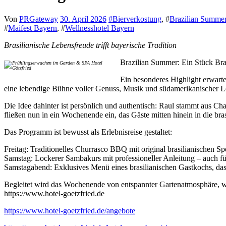
Von
PRGateway
30. April 2026
#
Bierverkostung
, #
Brazilian Summe
#
Maifest Bayern
, #
Wellnesshotel Bayern
Brasilianische Lebensfreude trifft bayerische Tradition
Brazilian Summer: Ein Stück Bras
Ein besonderes Highlight erwart
eine lebendige Bühne voller Genuss, Musik und südamerikanischer Le
Die Idee dahinter ist persönlich und authentisch: Raul stammt aus Cha
fließen nun in ein Wochenende ein, das Gäste mitten hinein in die bras
Das Programm ist bewusst als Erlebnisreise gestaltet:
Freitag: Traditionelles Churrasco BBQ mit original brasilianischen Spez
Samstag: Lockerer Sambakurs mit professioneller Anleitung – auch f
Samstagabend: Exklusives Menü eines brasilianischen Gastkochs, das k
Begleitet wird das Wochenende von entspannter Gartenatmosphäre, wa
https://www.hotel-goetzfried.de
https://www.hotel-goetzfried.de/angebote