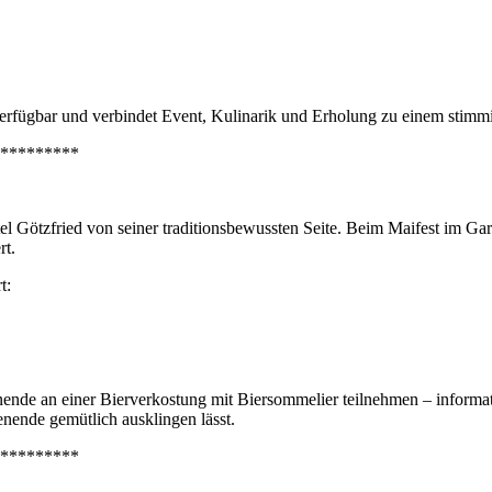
 verfügbar und verbindet Event, Kulinarik und Erholung zu einem stim
*********
l Götzfried von seiner traditionsbewussten Seite. Beim Maifest im G
rt.
t:
ende an einer Bierverkostung mit Biersommelier teilnehmen – informat
nende gemütlich ausklingen lässt.
*********