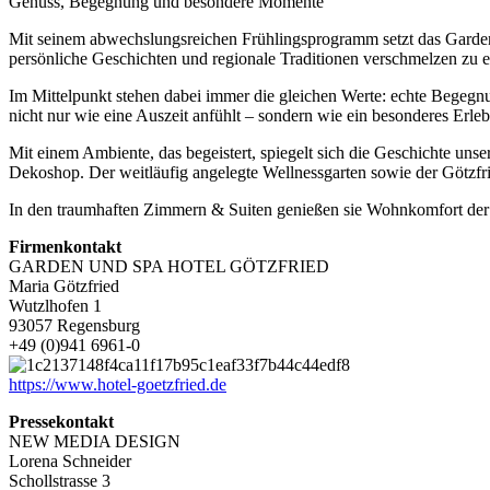
Genuss, Begegnung und besondere Momente
Mit seinem abwechslungsreichen Frühlingsprogramm setzt das Garden 
persönliche Geschichten und regionale Traditionen verschmelzen zu e
Im Mittelpunkt stehen dabei immer die gleichen Werte: echte Begegn
nicht nur wie eine Auszeit anfühlt – sondern wie ein besonderes Erleb
Mit einem Ambiente, das begeistert, spiegelt sich die Geschichte un
Dekoshop. Der weitläufig angelegte Wellnessgarten sowie der Götzfri
In den traumhaften Zimmern & Suiten genießen sie Wohnkomfort der Ext
Firmenkontakt
GARDEN UND SPA HOTEL GÖTZFRIED
Maria Götzfried
Wutzlhofen 1
93057 Regensburg
+49 (0)941 6961-0
https://www.hotel-goetzfried.de
Pressekontakt
NEW MEDIA DESIGN
Lorena Schneider
Schollstrasse 3