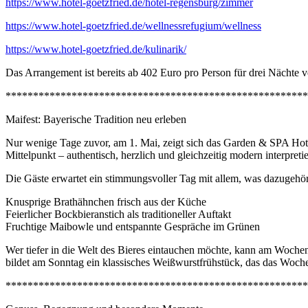
https://www.hotel-goetzfried.de/hotel-regensburg/zimmer
https://www.hotel-goetzfried.de/wellnessrefugium/wellness
https://www.hotel-goetzfried.de/kulinarik/
Das Arrangement ist bereits ab 402 Euro pro Person für drei Nächte
*******************************************************
Maifest: Bayerische Tradition neu erleben
Nur wenige Tage zuvor, am 1. Mai, zeigt sich das Garden & SPA Hote
Mittelpunkt – authentisch, herzlich und gleichzeitig modern interpretie
Die Gäste erwartet ein stimmungsvoller Tag mit allem, was dazugehör
Knusprige Brathähnchen frisch aus der Küche
Feierlicher Bockbieranstich als traditioneller Auftakt
Fruchtige Maibowle und entspannte Gespräche im Grünen
Wer tiefer in die Welt des Bieres eintauchen möchte, kann am Wochen
bildet am Sonntag ein klassisches Weißwurstfrühstück, das das Woche
*******************************************************