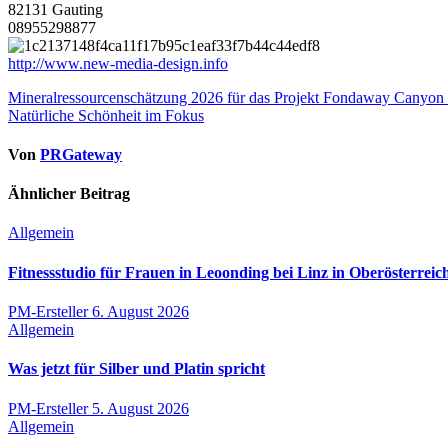
82131 Gauting
08955298877
http://www.new-media-design.info
Beitragsnavigation
Mineralressourcenschätzung 2026 für das Projekt Fondaway Canyon 
Natürliche Schönheit im Fokus
Von
PRGateway
Ähnlicher Beitrag
Allgemein
Fitnessstudio für Frauen in Leoonding bei Linz in Oberösterreic
PM-Ersteller
6. August 2026
Allgemein
Was jetzt für Silber und Platin spricht
PM-Ersteller
5. August 2026
Allgemein