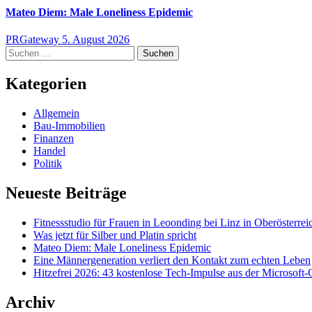
Mateo Diem: Male Loneliness Epidemic
PRGateway
5. August 2026
Suchen
nach:
Kategorien
Allgemein
Bau-Immobilien
Finanzen
Handel
Politik
Neueste Beiträge
Fitnessstudio für Frauen in Leoonding bei Linz in Oberösterre
Was jetzt für Silber und Platin spricht
Mateo Diem: Male Loneliness Epidemic
Eine Männergeneration verliert den Kontakt zum echten Leben
Hitzefrei 2026: 43 kostenlose Tech-Impulse aus der Microsof
Archiv