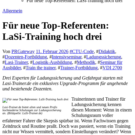
Für neue Top-Referenten: LaSi-Training hoch drei
Allgemein
Für neue Top-Referenten:
LaSi-Training hoch drei
Von
PRGateway
11. Februar 2026
#
CTU-Code
, #
Didaktik
,
#
Dozenten-Fortbildung
, #
Intensivseminar
, #
Ladungssicherung
,
#
Lasi-Trainer
, #
Logistik-Ausbildung
, #
Methodik
, #
Seminar für
Ausbilder
, #
Train the trainer
, #
Trainer-Fortbildung
, #
VDI 2700
Drei Experten für Ladungssicherung und Gefahrgut starten mit
Lasi-Trainer.de ein exklusives Upgrade-Programm für angehende
und bestehende Dozenten.
Trainerinnen und Trainer für
Ladungssicherung kennen
Lasi-Trainer.de bietet alten und neuen Profis
diesen Moment: Wenn in einem
hochmoderne Schulungen zur Ladungssicherung
an. (Bildquelle: LaSi-Trainer.de)
Schulungsraum voller
erfahrener Fahrer die Skepsis spürbar ist. Wenn Fachwissen gegen
Zeitdruck und Routine prallt. Doch was passiert, wenn ein Training
nicht nur Wissen vermittelt, sondern Einstellungen verändert? Wenn