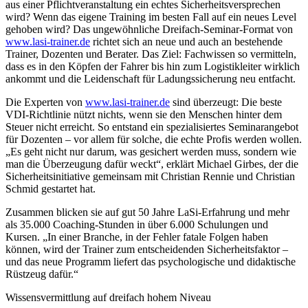
aus einer Pflichtveranstaltung ein echtes Sicherheitsversprechen
wird? Wenn das eigene Training im besten Fall auf ein neues Level
gehoben wird? Das ungewöhnliche Dreifach-Seminar-Format von
www.lasi-trainer.de
richtet sich an neue und auch an bestehende
Trainer, Dozenten und Berater. Das Ziel: Fachwissen so vermitteln,
dass es in den Köpfen der Fahrer bis hin zum Logistikleiter wirklich
ankommt und die Leidenschaft für Ladungssicherung neu entfacht.
Die Experten von
www.lasi-trainer.de
sind überzeugt: Die beste
VDI-Richtlinie nützt nichts, wenn sie den Menschen hinter dem
Steuer nicht erreicht. So entstand ein spezialisiertes Seminarangebot
für Dozenten – vor allem für solche, die echte Profis werden wollen.
„Es geht nicht nur darum, was gesichert werden muss, sondern wie
man die Überzeugung dafür weckt“, erklärt Michael Girbes, der die
Sicherheitsinitiative gemeinsam mit Christian Rennie und Christian
Schmid gestartet hat.
Zusammen blicken sie auf gut 50 Jahre LaSi-Erfahrung und mehr
als 35.000 Coaching-Stunden in über 6.000 Schulungen und
Kursen. „In einer Branche, in der Fehler fatale Folgen haben
können, wird der Trainer zum entscheidenden Sicherheitsfaktor –
und das neue Programm liefert das psychologische und didaktische
Rüstzeug dafür.“
Wissensvermittlung auf dreifach hohem Niveau