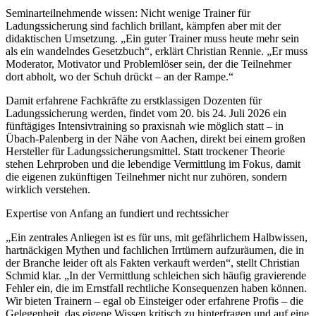
Seminarteilnehmende wissen: Nicht wenige Trainer für
Ladungssicherung sind fachlich brillant, kämpfen aber mit der
didaktischen Umsetzung. „Ein guter Trainer muss heute mehr sein
als ein wandelndes Gesetzbuch“, erklärt Christian Rennie. „Er muss
Moderator, Motivator und Problemlöser sein, der die Teilnehmer
dort abholt, wo der Schuh drückt – an der Rampe.“
Damit erfahrene Fachkräfte zu erstklassigen Dozenten für
Ladungssicherung werden, findet vom 20. bis 24. Juli 2026 ein
fünftägiges Intensivtraining so praxisnah wie möglich statt – in
Übach-Palenberg in der Nähe von Aachen, direkt bei einem großen
Hersteller für Ladungssicherungsmittel. Statt trockener Theorie
stehen Lehrproben und die lebendige Vermittlung im Fokus, damit
die eigenen zukünftigen Teilnehmer nicht nur zuhören, sondern
wirklich verstehen.
Expertise von Anfang an fundiert und rechtssicher
„Ein zentrales Anliegen ist es für uns, mit gefährlichem Halbwissen,
hartnäckigen Mythen und fachlichen Irrtümern aufzuräumen, die in
der Branche leider oft als Fakten verkauft werden“, stellt Christian
Schmid klar. „In der Vermittlung schleichen sich häufig gravierende
Fehler ein, die im Ernstfall rechtliche Konsequenzen haben können.
Wir bieten Trainern – egal ob Einsteiger oder erfahrene Profis – die
Gelegenheit, das eigene Wissen kritisch zu hinterfragen und auf eine