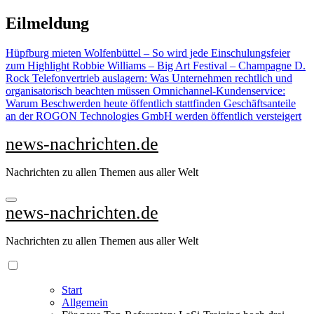
Zu
Eilmeldung
Inhalten
springen
Hüpfburg mieten Wolfenbüttel – So wird jede Einschulungsfeier
zum Highlight
Robbie Williams – Big Art Festival – Champagne D.
Rock
Telefonvertrieb auslagern: Was Unternehmen rechtlich und
organisatorisch beachten müssen
Omnichannel-Kundenservice:
Warum Beschwerden heute öffentlich stattfinden
Geschäftsanteile
an der ROGON Technologies GmbH werden öffentlich versteigert
news-nachrichten.de
Nachrichten zu allen Themen aus aller Welt
news-nachrichten.de
Nachrichten zu allen Themen aus aller Welt
Start
Allgemein