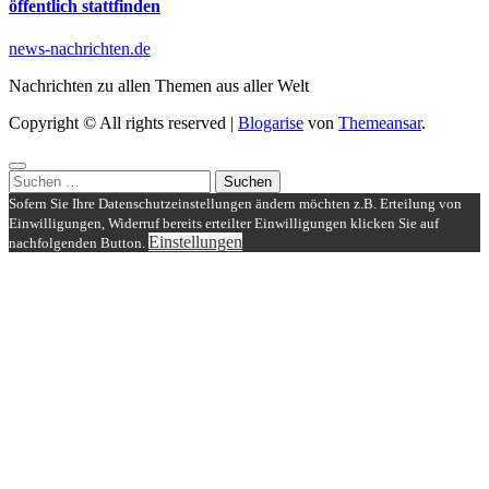
öffentlich stattfinden
news-nachrichten.de
Nachrichten zu allen Themen aus aller Welt
Copyright © All rights reserved
|
Blogarise
von
Themeansar
.
Suchen
nach:
Sofern Sie Ihre Datenschutzeinstellungen ändern möchten z.B. Erteilung von
Einwilligungen, Widerruf bereits erteilter Einwilligungen klicken Sie auf
Einstellungen
nachfolgenden Button.