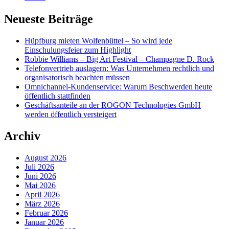
Neueste Beiträge
Hüpfburg mieten Wolfenbüttel – So wird jede
Einschulungsfeier zum Highlight
Robbie Williams – Big Art Festival – Champagne D. Rock
Telefonvertrieb auslagern: Was Unternehmen rechtlich und
organisatorisch beachten müssen
Omnichannel-Kundenservice: Warum Beschwerden heute
öffentlich stattfinden
Geschäftsanteile an der ROGON Technologies GmbH
werden öffentlich versteigert
Archiv
August 2026
Juli 2026
Juni 2026
Mai 2026
April 2026
März 2026
Februar 2026
Januar 2026