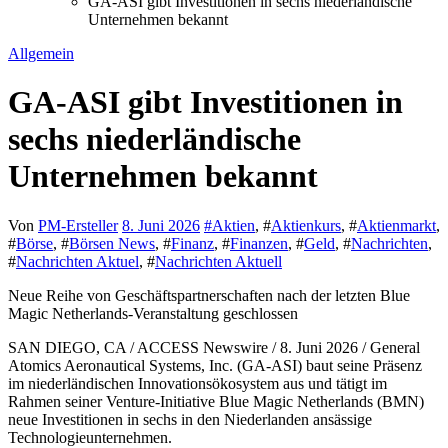
GA-ASI gibt Investitionen in sechs niederländische
Unternehmen bekannt
Allgemein
GA-ASI gibt Investitionen in
sechs niederländische
Unternehmen bekannt
Von
PM-Ersteller
8. Juni 2026
#
Aktien
, #
Aktienkurs
, #
Aktienmarkt
,
#
Börse
, #
Börsen News
, #
Finanz
, #
Finanzen
, #
Geld
, #
Nachrichten
,
#
Nachrichten Aktuel
, #
Nachrichten Aktuell
Neue Reihe von Geschäftspartnerschaften nach der letzten Blue
Magic Netherlands-Veranstaltung geschlossen
SAN DIEGO, CA / ACCESS Newswire / 8. Juni 2026 / General
Atomics Aeronautical Systems, Inc. (GA-ASI) baut seine Präsenz
im niederländischen Innovationsökosystem aus und tätigt im
Rahmen seiner Venture-Initiative Blue Magic Netherlands (BMN)
neue Investitionen in sechs in den Niederlanden ansässige
Technologieunternehmen.