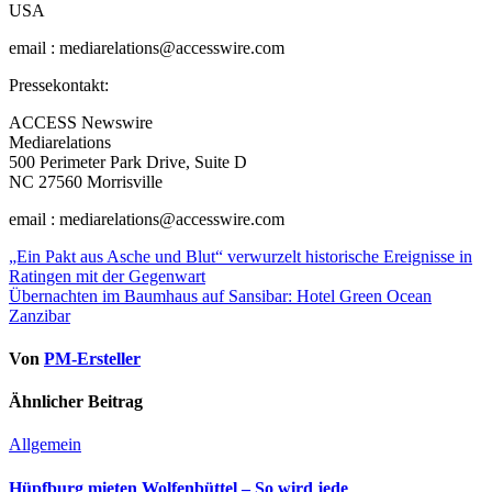
USA
email : mediarelations@accesswire.com
Pressekontakt:
ACCESS Newswire
Mediarelations
500 Perimeter Park Drive, Suite D
NC 27560 Morrisville
email : mediarelations@accesswire.com
Beitragsnavigation
„Ein Pakt aus Asche und Blut“ verwurzelt historische Ereignisse in
Ratingen mit der Gegenwart
Übernachten im Baumhaus auf Sansibar: Hotel Green Ocean
Zanzibar
Von
PM-Ersteller
Ähnlicher Beitrag
Allgemein
Hüpfburg mieten Wolfenbüttel – So wird jede