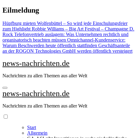
Zu
Eilmeldung
Inhalten
springen
Hüpfburg mieten Wolfenbüttel – So wird jede Einschulungsfeier
zum Highlight
Robbie Williams – Big Art Festival – Champagne D.
Rock
Telefonvertrieb auslagern: Was Unternehmen rechtlich und
organisatorisch beachten müssen
Omnichannel-Kundenservice:
Warum Beschwerden heute öffentlich stattfinden
Geschäftsanteile
an der ROGON Technologies GmbH werden öffentlich versteigert
news-nachrichten.de
Nachrichten zu allen Themen aus aller Welt
news-nachrichten.de
Nachrichten zu allen Themen aus aller Welt
Start
Allgemein