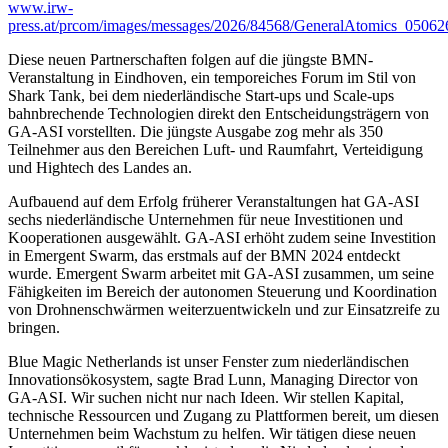
www.irw-
press.at/prcom/images/messages/2026/84568/GeneralAtomics_05
Diese neuen Partnerschaften folgen auf die jüngste BMN-
Veranstaltung in Eindhoven, ein temporeiches Forum im Stil von
Shark Tank, bei dem niederländische Start-ups und Scale-ups
bahnbrechende Technologien direkt den Entscheidungsträgern von
GA-ASI vorstellten. Die jüngste Ausgabe zog mehr als 350
Teilnehmer aus den Bereichen Luft- und Raumfahrt, Verteidigung
und Hightech des Landes an.
Aufbauend auf dem Erfolg früherer Veranstaltungen hat GA-ASI
sechs niederländische Unternehmen für neue Investitionen und
Kooperationen ausgewählt. GA-ASI erhöht zudem seine Investition
in Emergent Swarm, das erstmals auf der BMN 2024 entdeckt
wurde. Emergent Swarm arbeitet mit GA-ASI zusammen, um seine
Fähigkeiten im Bereich der autonomen Steuerung und Koordination
von Drohnenschwärmen weiterzuentwickeln und zur Einsatzreife zu
bringen.
Blue Magic Netherlands ist unser Fenster zum niederländischen
Innovationsökosystem, sagte Brad Lunn, Managing Director von
GA-ASI. Wir suchen nicht nur nach Ideen. Wir stellen Kapital,
technische Ressourcen und Zugang zu Plattformen bereit, um diesen
Unternehmen beim Wachstum zu helfen. Wir tätigen diese neuen