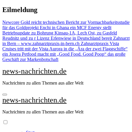
Zu
Eilmeldung
Inhalten
springen
Newcore Gold reicht technischen Bericht zur Vormachbarkeitsstudie
für das Goldprojekt Enchi in Ghana ein
MCF Energy stellt
Betriebsupdate zu Bohrung Kinsau-1A, Lech Ost, zu Gasfeld
Reudnitz und zu r Lizenz Erlenwiese in Deutschland bereit
Zahnarzt
in Bern – www.zahnarztpraxis-in-bern.ch Zahnarztpraxis
Vista
Cruises tritt mit der Vista Aurora in die „Ära der zwei Flaggschiffe“
ein
Josera Petfood macht mit „Good Food. Good Poop“ das große
Geschäft zur Markenbotschaft
news-nachrichten.de
Nachrichten zu allen Themen aus aller Welt
news-nachrichten.de
Nachrichten zu allen Themen aus aller Welt