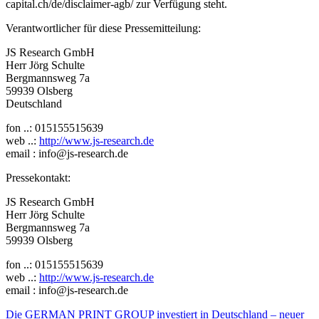
capital.ch/de/disclaimer-agb/ zur Verfügung steht.
Verantwortlicher für diese Pressemitteilung:
JS Research GmbH
Herr Jörg Schulte
Bergmannsweg 7a
59939 Olsberg
Deutschland
fon ..: 015155515639
web ..:
http://www.js-research.de
email : info@js-research.de
Pressekontakt:
JS Research GmbH
Herr Jörg Schulte
Bergmannsweg 7a
59939 Olsberg
fon ..: 015155515639
web ..:
http://www.js-research.de
email : info@js-research.de
Beitragsnavigation
Die GERMAN PRINT GROUP investiert in Deutschland – neuer