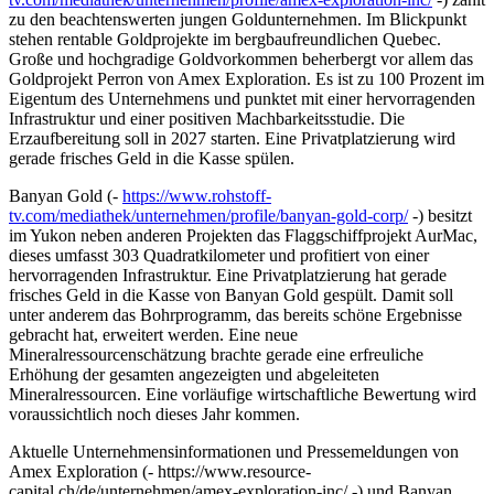
zu den beachtenswerten jungen Goldunternehmen. Im Blickpunkt
stehen rentable Goldprojekte im bergbaufreundlichen Quebec.
Große und hochgradige Goldvorkommen beherbergt vor allem das
Goldprojekt Perron von Amex Exploration. Es ist zu 100 Prozent im
Eigentum des Unternehmens und punktet mit einer hervorragenden
Infrastruktur und einer positiven Machbarkeitsstudie. Die
Erzaufbereitung soll in 2027 starten. Eine Privatplatzierung wird
gerade frisches Geld in die Kasse spülen.
Banyan Gold (-
https://www.rohstoff-
tv.com/mediathek/unternehmen/profile/banyan-gold-corp/
-) besitzt
im Yukon neben anderen Projekten das Flaggschiffprojekt AurMac,
dieses umfasst 303 Quadratkilometer und profitiert von einer
hervorragenden Infrastruktur. Eine Privatplatzierung hat gerade
frisches Geld in die Kasse von Banyan Gold gespült. Damit soll
unter anderem das Bohrprogramm, das bereits schöne Ergebnisse
gebracht hat, erweitert werden. Eine neue
Mineralressourcenschätzung brachte gerade eine erfreuliche
Erhöhung der gesamten angezeigten und abgeleiteten
Mineralressourcen. Eine vorläufige wirtschaftliche Bewertung wird
voraussichtlich noch dieses Jahr kommen.
Aktuelle Unternehmensinformationen und Pressemeldungen von
Amex Exploration (- https://www.resource-
capital.ch/de/unternehmen/amex-exploration-inc/ -) und Banyan