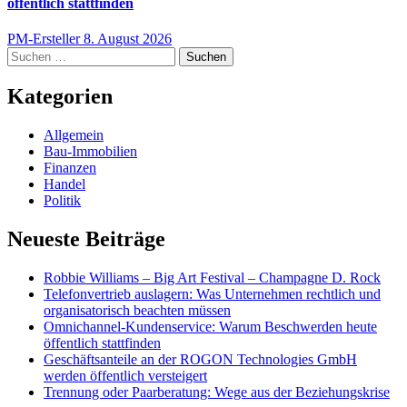
öffentlich stattfinden
PM-Ersteller
8. August 2026
Suchen
nach:
Kategorien
Allgemein
Bau-Immobilien
Finanzen
Handel
Politik
Neueste Beiträge
Robbie Williams – Big Art Festival – Champagne D. Rock
Telefonvertrieb auslagern: Was Unternehmen rechtlich und
organisatorisch beachten müssen
Omnichannel-Kundenservice: Warum Beschwerden heute
öffentlich stattfinden
Geschäftsanteile an der ROGON Technologies GmbH
werden öffentlich versteigert
Trennung oder Paarberatung: Wege aus der Beziehungskrise