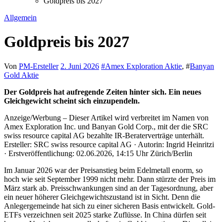
Goldpreis bis 2027
Allgemein
Goldpreis bis 2027
Von
PM-Ersteller
2. Juni 2026
#
Amex Exploration Aktie
, #
Banyan
Gold Aktie
Der Goldpreis hat aufregende Zeiten hinter sich. Ein neues
Gleichgewicht scheint sich einzupendeln.
Anzeige/Werbung – Dieser Artikel wird verbreitet im Namen von
Amex Exploration Inc. und Banyan Gold Corp., mit der die SRC
swiss resource capital AG bezahlte IR-Beraterverträge unterhält.
Ersteller: SRC swiss resource capital AG · Autorin: Ingrid Heinritzi
· Erstveröffentlichung: 02.06.2026, 14:15 Uhr Zürich/Berlin
Im Januar 2026 war der Preisanstieg beim Edelmetall enorm, so
hoch wie seit September 1999 nicht mehr. Dann stürzte der Preis im
März stark ab. Preisschwankungen sind an der Tagesordnung, aber
ein neuer höherer Gleichgewichtszustand ist in Sicht. Denn die
Anlegergemeinde hat sich zu einer sicheren Basis entwickelt. Gold-
ETFs verzeichnen seit 2025 starke Zuflüsse. In China dürfen seit