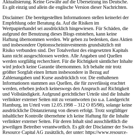
Aktualisierung. Keine Gewähr auf die Übersetzung ins Deutsche.
Es gilt einzig und allein die englische Version dieser Nachrichten.
Disclaimer: Die bereitgestellten Informationen stellen keinerlei der
Empfehlung oder Beratung da. Auf die Risiken im
Wertpapierhandel sei ausdrücklich hingewiesen. Für Schäden, die
aufgrund der Benutzung dieses Blogs entstehen, kann keine
Haftung übernommen werden. Wir geben zu bedenken, dass Aktien
und insbesondere Optionsscheininvestments grundsätzlich mit
Risiko verbunden sind. Der Totalverlust des eingesetzten Kapitals
kann nicht ausgeschlossen werden. Alle Angaben und Quellen
werden sorgfältig recherchiert. Für die Richtigkeit sämtlicher Inhalte
wird jedoch keine Garantie übernommen. Ich behalte mir trotz
größter Sorgfalt einen Irrtum insbesondere in Bezug auf
Zahlenangaben und Kurse ausdrücklich vor. Die enthaltenen
Informationen stammen aus Quellen, die für zuverlässig erachtet
werden, erheben jedoch keineswegs den Anspruch auf Richtigkeit
und Vollständigkeit. Aufgrund gerichtlicher Urteile sind die Inhalte
verlinkter externer Seiten mit zu verantworten (so u.a. Landgericht
Hamburg, im Urteil vom 12.05.1998 – 312 O 85/98), solange keine
ausdrückliche Distanzierung von diesen erfolgt. Trotz sorgfältiger
inhaltlicher Kontrolle übernehme ich keine Haftung für die Inhalte
verlinkter externer Seiten. Für deren Inhalt sind ausschließlich die
jeweiligen Betreiber verantwortlich. Es gilt der Disclaimer der Swiss
Resource Capital AG zusätzlich, der unter: https://www.resource-