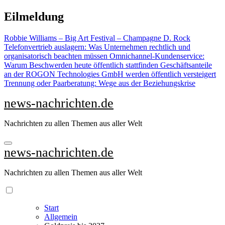
Zu
Eilmeldung
Inhalten
springen
Robbie Williams – Big Art Festival – Champagne D. Rock
Telefonvertrieb auslagern: Was Unternehmen rechtlich und
organisatorisch beachten müssen
Omnichannel-Kundenservice:
Warum Beschwerden heute öffentlich stattfinden
Geschäftsanteile
an der ROGON Technologies GmbH werden öffentlich versteigert
Trennung oder Paarberatung: Wege aus der Beziehungskrise
news-nachrichten.de
Nachrichten zu allen Themen aus aller Welt
news-nachrichten.de
Nachrichten zu allen Themen aus aller Welt
Start
Allgemein