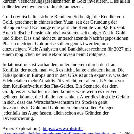
kurzem Versicherungsgesellschaften in Gold investieren. Dies allein
sollte den weltweiten Goldmarkt anheizen.
Gold erwirtschaftet sichere Renditen. So beträgt die Rendite von
Gold, gerechnet in chinesischen Yuan, seit der Gründung der
Shanghai Gold Exchange eine jährliche Rendite von 9,8 Prozent.
Auch indische Pensionsfonds investieren seit einiger Zeit in Gold
und Silber. Das sind nicht zu unterschätzende Nachfragepositionen.
Phasen niedriger Goldpreise sollten genutzt werden, um
einzusteigen. Viele Analysten und Bankhäuser rechnen für 2027 mit
einem möglichen neuen Rekordniveau beim Goldpreis.
Inflationsdruck ist vorhanden, unter anderem durch den Iran-
Konflikt, der noch, man weiß es nicht, lange andauern kann. Die
Fiskalpolitik in Europa und in den USA ist auch expansiv, was den
Edelmetallen mehr Attraktivität verleiht, vor allem als Schutz vor
dem Kaufkraftverlust des Fiat-Geldes. Ein Szenario, das dem
Goldpreis zu schaffen machen könnte, wäre wenn es der Fed
gelingen könnte, die Inflation zu senken. Aber dies birgt die Gefahr
in sich, dass das Wirtschaftswachstum ins Stocken gerät.
Investments in Gold und Goldunternehmen sollten Anleger
jedenfalls ins Auge fassen, allein schon aus Gründen der
Diversifizierung.
Amex Exploration (-
https://www.rohstoff-
tv.com/mediathek/unternehmen/profile/amex-exploration-inc/
-) zählt