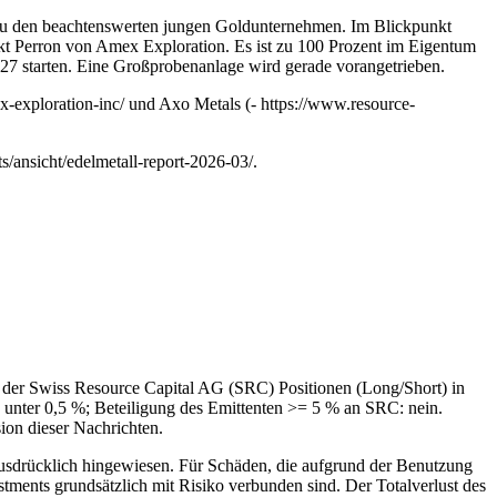
zu den beachtenswerten jungen Goldunternehmen. Im Blickpunkt
t Perron von Amex Exploration. Es ist zu 100 Prozent im Eigentum
027 starten. Eine Großprobenanlage wird gerade vorangetrieben.
exploration-inc/ und Axo Metals (- https://www.resource-
s/ansicht/edelmetall-report-2026-03/.
er Swiss Resource Capital AG (SRC) Positionen (Long/Short) in
: unter 0,5 %; Beteiligung des Emittenten >= 5 % an SRC: nein.
sion dieser Nachrichten.
 ausdrücklich hingewiesen. Für Schäden, die aufgrund der Benutzung
ments grundsätzlich mit Risiko verbunden sind. Der Totalverlust des