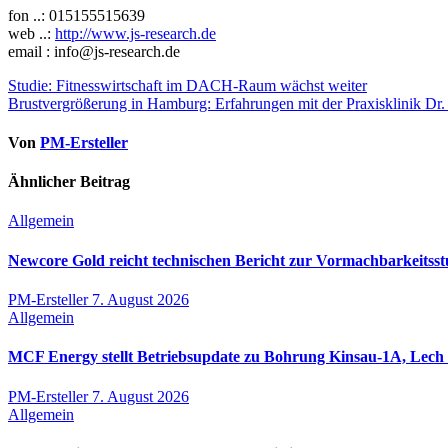
fon ..: 015155515639
web ..:
http://www.js-research.de
email : info@js-research.de
Beitragsnavigation
Studie: Fitnesswirtschaft im DACH-Raum wächst weiter
Brustvergrößerung in Hamburg: Erfahrungen mit der Praxisklinik Dr.
Von
PM-Ersteller
Ähnlicher Beitrag
Allgemein
Newcore Gold reicht technischen Bericht zur Vormachbarkeitsst
PM-Ersteller
7. August 2026
Allgemein
MCF Energy stellt Betriebsupdate zu Bohrung Kinsau-1A, Lech O
PM-Ersteller
7. August 2026
Allgemein