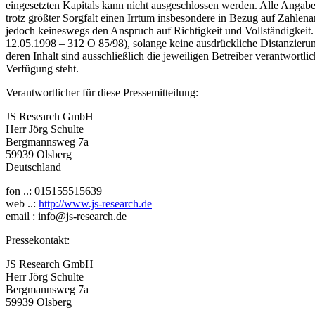
eingesetzten Kapitals kann nicht ausgeschlossen werden. Alle Angaben
trotz größter Sorgfalt einen Irrtum insbesondere in Bezug auf Zahlen
jedoch keineswegs den Anspruch auf Richtigkeit und Vollständigkeit. 
12.05.1998 – 312 O 85/98), solange keine ausdrückliche Distanzierung 
deren Inhalt sind ausschließlich die jeweiligen Betreiber verantwortli
Verfügung steht.
Verantwortlicher für diese Pressemitteilung:
JS Research GmbH
Herr Jörg Schulte
Bergmannsweg 7a
59939 Olsberg
Deutschland
fon ..: 015155515639
web ..:
http://www.js-research.de
email : info@js-research.de
Pressekontakt:
JS Research GmbH
Herr Jörg Schulte
Bergmannsweg 7a
59939 Olsberg