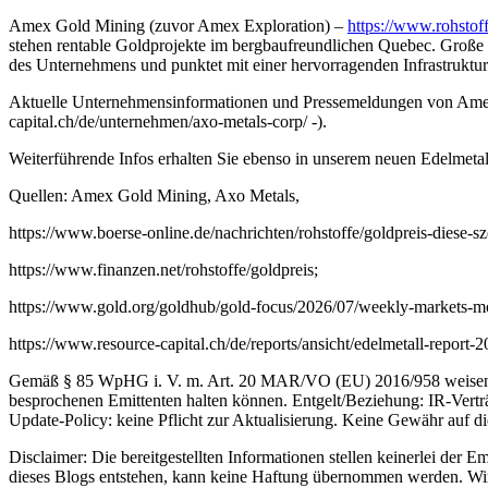
Amex Gold Mining (zuvor Amex Exploration) –
https://www.rohstof
stehen rentable Goldprojekte im bergbaufreundlichen Quebec. Große
des Unternehmens und punktet mit einer hervorragenden Infrastruktur
Aktuelle Unternehmensinformationen und Pressemeldungen von Amex G
capital.ch/de/unternehmen/axo-metals-corp/ -).
Weiterführende Infos erhalten Sie ebenso in unserem neuen Edelmetall
Quellen: Amex Gold Mining, Axo Metals,
https://www.boerse-online.de/nachrichten/rohstoffe/goldpreis-diese-sz
https://www.finanzen.net/rohstoffe/goldpreis;
https://www.gold.org/goldhub/gold-focus/2026/07/weekly-markets-mo
https://www.resource-capital.ch/de/reports/ansicht/edelmetall-report-2
Gemäß § 85 WpHG i. V. m. Art. 20 MAR/VO (EU) 2016/958 weisen wi
besprochenen Emittenten halten können. Entgelt/Beziehung: IR-Verträ
Update-Policy: keine Pflicht zur Aktualisierung. Keine Gewähr auf die
Disclaimer: Die bereitgestellten Informationen stellen keinerlei de
dieses Blogs entstehen, kann keine Haftung übernommen werden. Wir 