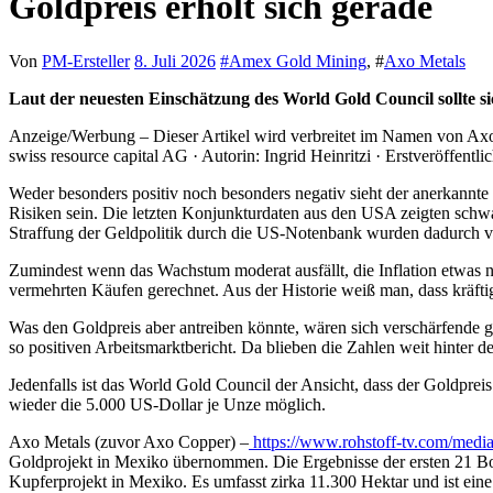
Goldpreis erholt sich gerade
Von
PM-Ersteller
8. Juli 2026
#
Amex Gold Mining
, #
Axo Metals
Laut der neuesten Einschätzung des World Gold Council sollte sic
Anzeige/Werbung – Dieser Artikel wird verbreitet im Namen von Axo 
swiss resource capital AG · Autorin: Ingrid Heinritzi · Erstveröffent
Weder besonders positiv noch besonders negativ sieht der anerkannte
Risiken sein. Die letzten Konjunkturdaten aus den USA zeigten schw
Straffung der Geldpolitik durch die US-Notenbank wurden dadurch ver
Zumindest wenn das Wachstum moderat ausfällt, die Inflation etwas nac
vermehrten Käufen gerechnet. Aus der Historie weiß man, dass kräftige
Was den Goldpreis aber antreiben könnte, wären sich verschärfende g
so positiven Arbeitsmarktbericht. Da blieben die Zahlen weit hinter
Jedenfalls ist das World Gold Council der Ansicht, dass der Goldprei
wieder die 5.000 US-Dollar je Unze möglich.
Axo Metals (zuvor Axo Copper) –
https://www.rohstoff-tv.com/media
Goldprojekt in Mexiko übernommen. Die Ergebnisse der ersten 21 Boh
Kupferprojekt in Mexiko. Es umfasst zirka 11.300 Hektar und ist ein