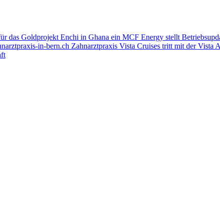
für das Goldprojekt Enchi in Ghana ein
MCF Energy stellt Betriebsupd
arztpraxis-in-bern.ch Zahnarztpraxis
Vista Cruises tritt mit der Vista
ft