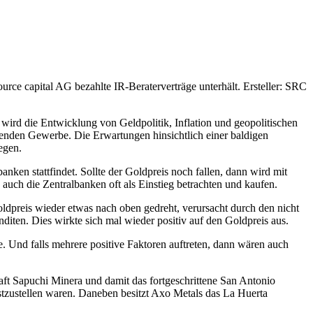
ce capital AG bezahlte IR-Beraterverträge unterhält. Ersteller: SRC
wird die Entwicklung von Geldpolitik, Inflation und geopolitischen
enden Gewerbe. Die Erwartungen hinsichtlich einer baldigen
egen.
nken stattfindet. Sollte der Goldpreis noch fallen, dann wird mit
 auch die Zentralbanken oft als Einstieg betrachten und kaufen.
ldpreis wieder etwas nach oben gedreht, verursacht durch den nicht
iten. Dies wirkte sich mal wieder positiv auf den Goldpreis aus.
e. Und falls mehrere positive Faktoren auftreten, dann wären auch
haft Sapuchi Minera und damit das fortgeschrittene San Antonio
stzustellen waren. Daneben besitzt Axo Metals das La Huerta