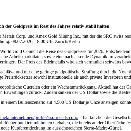
h der Goldpreis im Rest des Jahres relativ stabil halten.
Metals Corp. und Amex Gold Mining Inc., mit der die SRC swiss resour
lichung: 08.07.2026, 18:00 Uhr Zürich/Berlin
 World Gold Council die Reise des Goldpreises für 2026. Entscheidend 
ache Arbeitsmarktdaten sowie eine nachlassende Dynamik im verarbeit
ringert. Der Preis des Edelmetalls wird sich vermutlich seitwärts bew
hlässt und nur eine geringe geldpolitische Straffung durch die Notenba
 Preisrücksetzer sowohl institutionelle als auch private Investoren und
eopolitische Querelen oder ein Wachstumsrückgang. Aktuell hat der Go
 den Erwartungen zurück. Zudem sanken der US-Dollar sowie die Realrend
s in einem Bullenszenario auf 4.500 US-Dollar je Unze ansteigen könnt
thek/unternehmen/profile/axo-metals-corp/
– hat kürzlich die Gesellsc
rlöcher punkten mit hohen Gehalten, die bereits an der Oberfläche fe
e neue Kupferentdeckung im aussichtsreichen Sierra-Madre-Gürtel.