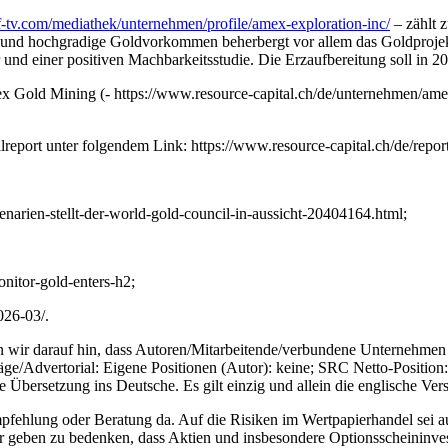
f-tv.com/mediathek/unternehmen/profile/amex-exploration-inc/
– zählt 
 und hochgradige Goldvorkommen beherbergt vor allem das Goldprojek
 und einer positiven Machbarkeitsstudie. Die Erzaufbereitung soll in 2
old Mining (- https://www.resource-capital.ch/de/unternehmen/amex-
report unter folgendem Link: https://www.resource-capital.ch/de/report
enarien-stellt-der-world-gold-council-in-aussicht-20404164.html;
nitor-gold-enters-h2;
026-03/.
r darauf hin, dass Autoren/Mitarbeitende/verbundene Unternehmen d
ge/Advertorial: Eigene Positionen (Autor): keine; SRC Netto-Position
 Übersetzung ins Deutsche. Es gilt einzig und allein die englische Ver
r Empfehlung oder Beratung da. Auf die Risiken im Wertpapierhandel sei
geben zu bedenken, dass Aktien und insbesondere Optionsscheininvest