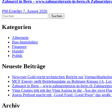
Zahnarzt in Bern – www.zahnarztpraxis-in-bern.ch Zahnarztpra
PM-Ersteller
7. August 2026
Suchen
nach:
Kategorien
Allgemein
Bau-Immobilien
Finanzen
Handel
Politik
Neueste Beiträge
Newcore Gold reicht technischen Bericht zur Vormachbarkeitss
MCF Energy stellt Betriebsupdate zu Bohrung Kinsau-1A, Lech 
Zahnarzt in Bern – www.zahnarztpraxis-in-bern.ch Zahnarztpra
Vista Cruises tritt mit der Vista Aurora in die „Ära der zwei Fla
Josera Petfood macht mit „Good Food. Good Poop“ das große 
Archiv