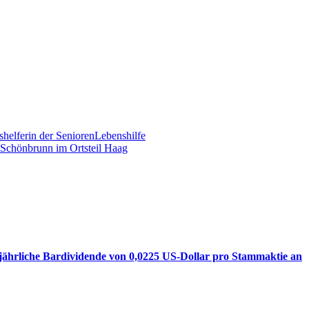
shelferin der SeniorenLebenshilfe
 Schönbrunn im Ortsteil Haag
jährliche Bardividende von 0,0225 US-Dollar pro Stammaktie an