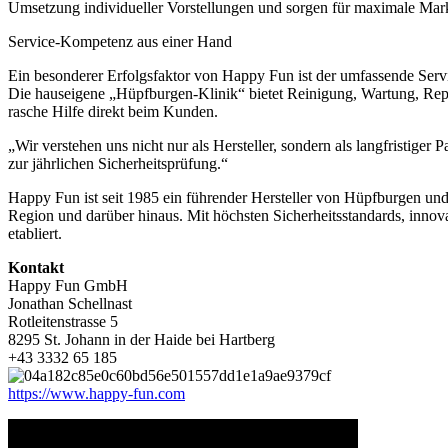
Umsetzung individueller Vorstellungen und sorgen für maximale Mar
Service-Kompetenz aus einer Hand
Ein besonderer Erfolgsfaktor von Happy Fun ist der umfassende Serv
Die hauseigene „Hüpfburgen-Klinik“ bietet Reinigung, Wartung, Re
rasche Hilfe direkt beim Kunden.
„Wir verstehen uns nicht nur als Hersteller, sondern als langfristige
zur jährlichen Sicherheitsprüfung.“
Happy Fun ist seit 1985 ein führender Hersteller von Hüpfburgen un
Region und darüber hinaus. Mit höchsten Sicherheitsstandards, inno
etabliert.
Kontakt
Happy Fun GmbH
Jonathan Schellnast
Rotleitenstrasse 5
8295 St. Johann in der Haide bei Hartberg
+43 3332 65 185
https://www.happy-fun.com