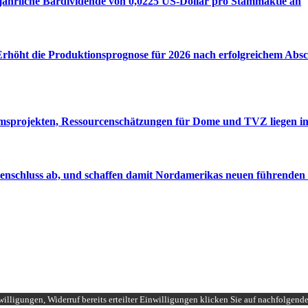
jährliche Bardividende von 0,0225 US-Dollar pro Stammaktie an
r Erhöht die Produktionsprognose für 2026 nach erfolgreichem Ab
tumsprojekten, Ressourcenschätzungen für Dome und TVZ liegen i
nschluss ab, und schaffen damit Nordamerikas neuen führenden
illigungen, Widerruf bereits erteilter Einwilligungen klicken Sie auf nachfolgend