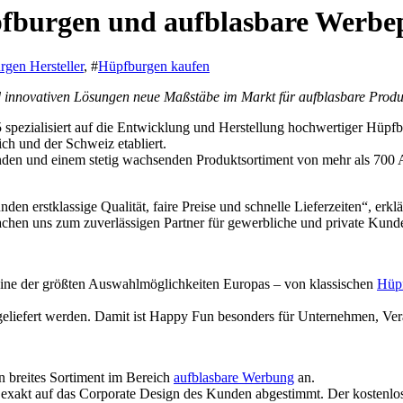
pfburgen und aufblasbare Werb
gen Hersteller
, #
Hüpfburgen kaufen
und innovativen Lösungen neue Maßstäbe im Markt für aufblasbare Produ
pezialisiert auf die Entwicklung und Herstellung hochwertiger Hüpfbu
ich und der Schweiz etabliert.
den und einem stetig wachsenden Produktsortiment von mehr als 700 Ar
en erstklassige Qualität, faire Preise und schnelle Lieferzeiten“, erk
achen uns zum zuverlässigen Partner für gewerbliche und private K
ne der größten Auswahlmöglichkeiten Europas – von klassischen
Hüp
geliefert werden. Damit ist Happy Fun besonders für Unternehmen, Veran
 breites Sortiment im Bereich
aufblasbare Werbung
an.
exakt auf das Corporate Design des Kunden abgestimmt. Der kostenlos