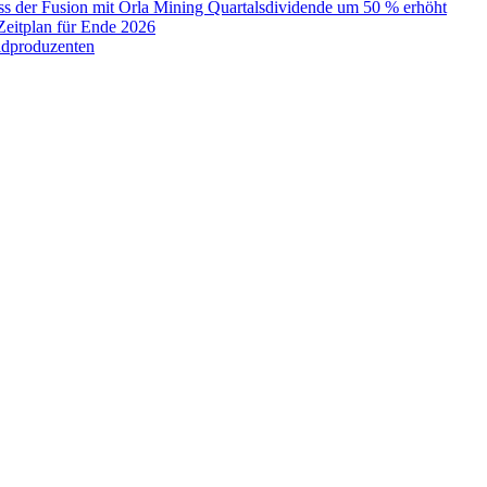
uss der Fusion mit Orla Mining Quartalsdividende um 50 % erhöht
Zeitplan für Ende 2026
ldproduzenten