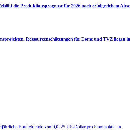
r Erhöht die Produktionsprognose für 2026 nach erfolgreichem Ab
tumsprojekten, Ressourcenschätzungen für Dome und TVZ liegen i
eljährliche Bardividende von 0,0225 US-Dollar pro Stammaktie an