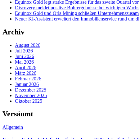
Equinox Gold legt starke Ergebnisse für das zweite Quartal v
Discovery meldet positive Bohrergebnisse bei wichtigen Wac
Equinox Gold und Orla Mining schließen Unternehmenszusamm
Neuer KI-Assistent erweitert den Immobilienservice rund um d
Archiv
August 2026
Juli 2026
Juni 2026
Mai 2026
April 2026
März 2026
Februar 2026
Januar 2026
Dezember 2025
November 2025
Oktober 2025
Versäumt
Allgemein