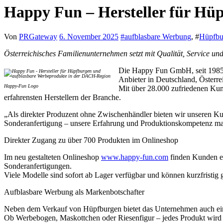
Happy Fun – Hersteller für Hü
Von
PRGateway
6. November 2025
#
aufblasbare Werbung
, #
Hüpfbur
Österreichisches Familienunternehmen setzt mit Qualität, Service 
Die Happy Fun GmbH, seit 1985 s
Anbieter in Deutschland, Österre
Happy-Fun Logo
Mit über 28.000 zufriedenen Kun
erfahrensten Herstellern der Branche.
„Als direkter Produzent ohne Zwischenhändler bieten wir unseren Kund
Sonderanfertigung – unsere Erfahrung und Produktionskompetenz m
Direkter Zugang zu über 700 Produkten im Onlineshop
Im neu gestalteten Onlineshop
www.happy-fun.com
finden Kunden ei
Sonderanfertigungen.
Viele Modelle sind sofort ab Lager verfügbar und können kurzfristig 
Aufblasbare Werbung als Markenbotschafter
Neben dem Verkauf von Hüpfburgen bietet das Unternehmen auch ein
Ob Werbebogen, Maskottchen oder Riesenfigur – jedes Produkt wird 