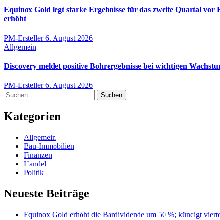
Equinox Gold legt starke Ergebnisse für das zweite Quartal vo
erhöht
PM-Ersteller
6. August 2026
Allgemein
Discovery meldet positive Bohrergebnisse bei wichtigen Wachs
PM-Ersteller
6. August 2026
Suchen
nach:
Kategorien
Allgemein
Bau-Immobilien
Finanzen
Handel
Politik
Neueste Beiträge
Equinox Gold erhöht die Bardividende um 50 %; kündigt viert