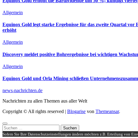
Equinox Gold erhöht die Bardividende um 50 %; kündigt viertel
Allgemein
Equinox Gold legt starke Ergebnisse für das zweite Quartal vo
erhöht
Allgemein
Discovery meldet positive Bohrergebnisse bei wichtigen Wachs
Allgemein
Equinox Gold und Orla Mining schließen Unternehmenszusamme
news-nachrichten.de
Nachrichten zu allen Themen aus aller Welt
Copyright © All rights reserved
|
Blogarise
von
Themeansar
.
Suchen
nach:
Sofern Sie Ihre Datenschutzeinstellungen ändern möchten z.B. Erteilung von Einw