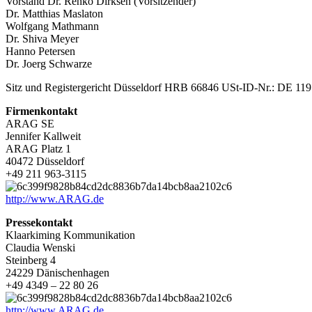
Vorstand Dr. Renko Dirksen (Vorsitzender)
Dr. Matthias Maslaton
Wolfgang Mathmann
Dr. Shiva Meyer
Hanno Petersen
Dr. Joerg Schwarze
Sitz und Registergericht Düsseldorf HRB 66846 USt-ID-Nr.: DE 119
Firmenkontakt
ARAG SE
Jennifer Kallweit
ARAG Platz 1
40472 Düsseldorf
+49 211 963-3115
http://www.ARAG.de
Pressekontakt
Klaarkiming Kommunikation
Claudia Wenski
Steinberg 4
24229 Dänischenhagen
+49 4349 – 22 80 26
http://www.ARAG.de