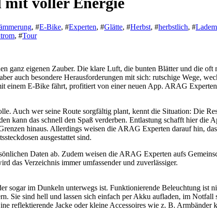
 mit voller Energie
ämmerung
, #
E-Bike
, #
Experten
, #
Glätte
, #
Herbst
, #
herbstlich
, #
Lademö
trom
, #
Tour
nen ganz eigenen Zauber. Die klare Luft, die bunten Blätter und die o
it aber auch besondere Herausforderungen mit sich: rutschige Wege, wec
 mit einem E-Bike fährt, profitiert von einer neuen App. ARAG Experte
le. Auch wer seine Route sorgfältig plant, kennt die Situation: Die Rest
n kann das schnell den Spaß verderben. Entlastung schafft hier die App
 Grenzen hinaus. Allerdings weisen die ARAG Experten darauf hin, das
ssteckdosen ausgestattet sind.
persönlichen Daten ab. Zudem weisen die ARAG Experten aufs Gemeinsc
ird das Verzeichnis immer umfassender und zuverlässiger.
 sogar im Dunkeln unterwegs ist. Funktionierende Beleuchtung ist nic
 Sie sind hell und lassen sich einfach per Akku aufladen, im Notfall 
Eine reflektierende Jacke oder kleine Accessoires wie z. B. Armbänder