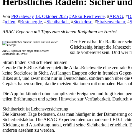
Herbstliches Radeln: Sicher und
Von
PRGateway
13. Oktober 2025
#
Akku-Reichweite
, #
ARAG
, #
D
#
reifen
, #
Restenergie
, #
Sichtbarkeit
, #
Steckdose
, #
Straßenverkehr
, #
S
ARAG Experten mit Tipps zum sicheren Radfahren im Herbst
Der Herbst hat für Radfahrer sei
Gleichzeitig bringt die Jahresze
ARAG Experten mit Tipps zum sicheren
sollte vorbereitet sein. Und wer
Radfahren im Herbst
Strom finden statt schieben müssen
Gerade für E-Bike-Fahrer spielt die Akku-Reichweite eine zentrale Rol
keine Steckdose in Sicht. Auf langen Etappen oder in fremden Gegende
Bikes auf, und zwar nicht nur in Deutschland, sondern auch über die
Gepäck haben sollten, da die meisten Stationen mit normalen Haushalt
Die App funktioniert ohne komplizierte Freigaben und fragt keine 
teilen Erfahrungen und geben Hinweise zur Verfügbarkeit. Dadurch w
Sichtbarkeit ist Lebensversicherung
Die kürzeren Tage bedeuten, dass man häufiger in der Dämmerung oder
Sicherheitsfaktor. Die ARAG Experten raten zu moderne LED-Lichtern.
Kleidung und Ausrüstung nutzt, erhöht seine Sichtbarkeit erheblich. 
anderen gesehen zu werden.