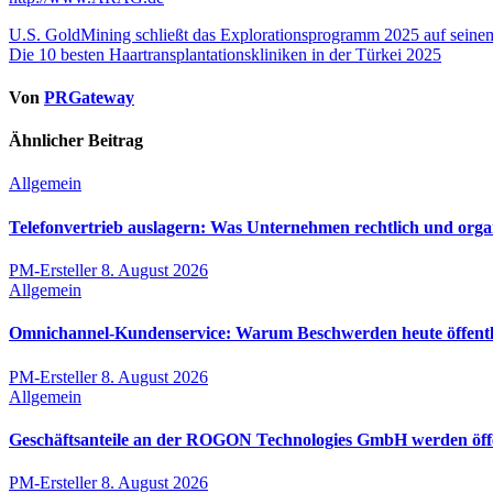
Beitragsnavigation
U.S. GoldMining schließt das Explorationsprogramm 2025 auf seinem
Die 10 besten Haartransplantationskliniken in der Türkei 2025
Von
PRGateway
Ähnlicher Beitrag
Allgemein
Telefonvertrieb auslagern: Was Unternehmen rechtlich und orga
PM-Ersteller
8. August 2026
Allgemein
Omnichannel-Kundenservice: Warum Beschwerden heute öffentli
PM-Ersteller
8. August 2026
Allgemein
Geschäftsanteile an der ROGON Technologies GmbH werden öffen
PM-Ersteller
8. August 2026