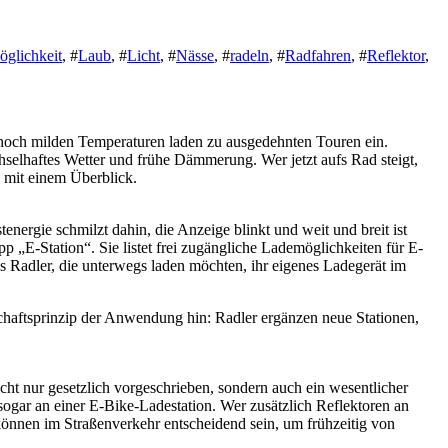
glichkeit
, #
Laub
, #
Licht
, #
Nässe
, #
radeln
, #
Radfahren
, #
Reflektor
,
ft noch milden Temperaturen laden zu ausgedehnten Touren ein.
hselhaftes Wetter und frühe Dämmerung. Wer jetzt aufs Rad steigt,
n mit einem Überblick.
energie schmilzt dahin, die Anzeige blinkt und weit und breit ist
 „E-Station“. Sie listet frei zugängliche Lademöglichkeiten für E-
s Radler, die unterwegs laden möchten, ihr eigenes Ladegerät im
haftsprinzip der Anwendung hin: Radler ergänzen neue Stationen,
ht nur gesetzlich vorgeschrieben, sondern auch ein wesentlicher
sogar an einer E-Bike-Ladestation. Wer zusätzlich Reflektoren an
 können im Straßenverkehr entscheidend sein, um frühzeitig von