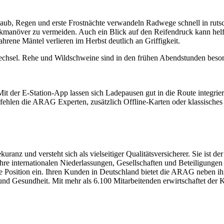
 Laub, Regen und erste Frostnächte verwandeln Radwege schnell in ru
anöver zu vermeiden. Auch ein Blick auf den Reifendruck kann helfen
hrene Mäntel verlieren im Herbst deutlich an Griffigkeit.
wechsel. Rehe und Wildschweine sind in den frühen Abendstunden beso
Mit der E-Station-App lassen sich Ladepausen gut in die Route integrier
mpfehlen die ARAG Experten, zusätzlich Offline-Karten oder klassische
nz und versteht sich als vielseitiger Qualitätsversicherer. Sie ist de
internationalen Niederlassungen, Gesellschaften und Beteiligungen in
e Position ein. Ihren Kunden in Deutschland bietet die ARAG neben ih
und Gesundheit. Mit mehr als 6.100 Mitarbeitenden erwirtschaftet der