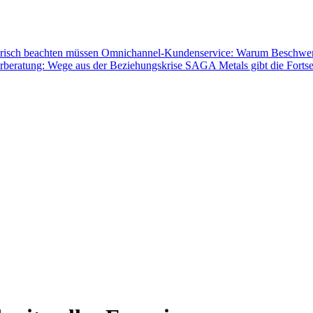
orisch beachten müssen
Omnichannel-Kundenservice: Warum Beschwerden
rberatung: Wege aus der Beziehungskrise
SAGA Metals gibt die Fortse