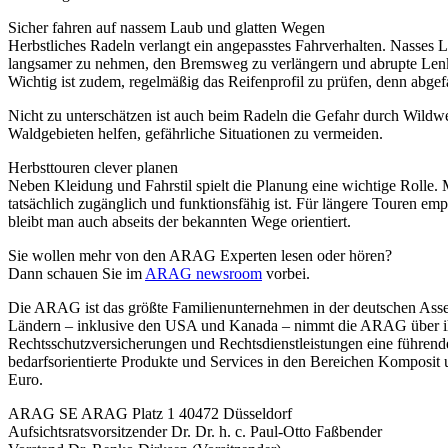
Sicher fahren auf nassem Laub und glatten Wegen
Herbstliches Radeln verlangt ein angepasstes Fahrverhalten. Nasses
langsamer zu nehmen, den Bremsweg zu verlängern und abrupte Lenkm
Wichtig ist zudem, regelmäßig das Reifenprofil zu prüfen, denn abgefa
Nicht zu unterschätzen ist auch beim Radeln die Gefahr durch Wild
Waldgebieten helfen, gefährliche Situationen zu vermeiden.
Herbsttouren clever planen
Neben Kleidung und Fahrstil spielt die Planung eine wichtige Rolle. 
tatsächlich zugänglich und funktionsfähig ist. Für längere Touren e
bleibt man auch abseits der bekannten Wege orientiert.
Sie wollen mehr von den ARAG Experten lesen oder hören?
Dann schauen Sie im
ARAG newsroom
vorbei.
Die ARAG ist das größte Familienunternehmen in der deutschen Assekura
Ländern – inklusive den USA und Kanada – nimmt die ARAG über ihre 
Rechtsschutzversicherungen und Rechtsdienstleistungen eine führend
bedarfsorientierte Produkte und Services in den Bereichen Komposit 
Euro.
ARAG SE ARAG Platz 1 40472 Düsseldorf
Aufsichtsratsvorsitzender Dr. Dr. h. c. Paul-Otto Faßbender