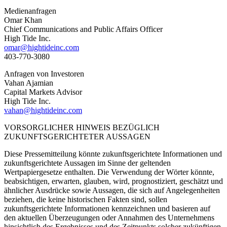
Medienanfragen
Omar Khan
Chief Communications and Public Affairs Officer
High Tide Inc.
omar@hightideinc.com
403-770-3080
Anfragen von Investoren
Vahan Ajamian
Capital Markets Advisor
High Tide Inc.
vahan@hightideinc.com
VORSORGLICHER HINWEIS BEZÜGLICH
ZUKUNFTSGERICHTETER AUSSAGEN
Diese Pressemitteilung könnte zukunftsgerichtete Informationen und
zukunftsgerichtete Aussagen im Sinne der geltenden
Wertpapiergesetze enthalten. Die Verwendung der Wörter könnte,
beabsichtigen, erwarten, glauben, wird, prognostiziert, geschätzt und
ähnlicher Ausdrücke sowie Aussagen, die sich auf Angelegenheiten
beziehen, die keine historischen Fakten sind, sollen
zukunftsgerichtete Informationen kennzeichnen und basieren auf
den aktuellen Überzeugungen oder Annahmen des Unternehmens
hinsichtlich des Ergebnisses und des Zeitpunkts solcher zukünftigen