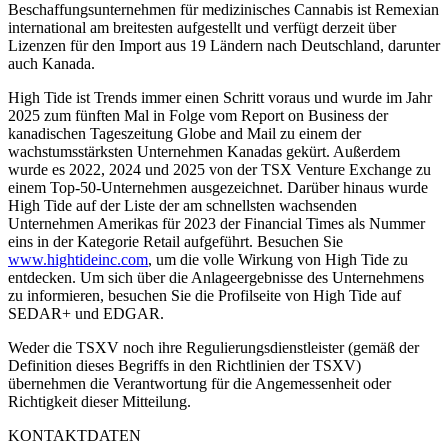
Beschaffungsunternehmen für medizinisches Cannabis ist Remexian
international am breitesten aufgestellt und verfügt derzeit über
Lizenzen für den Import aus 19 Ländern nach Deutschland, darunter
auch Kanada.
High Tide ist Trends immer einen Schritt voraus und wurde im Jahr
2025 zum fünften Mal in Folge vom Report on Business der
kanadischen Tageszeitung Globe and Mail zu einem der
wachstumsstärksten Unternehmen Kanadas gekürt. Außerdem
wurde es 2022, 2024 und 2025 von der TSX Venture Exchange zu
einem Top-50-Unternehmen ausgezeichnet. Darüber hinaus wurde
High Tide auf der Liste der am schnellsten wachsenden
Unternehmen Amerikas für 2023 der Financial Times als Nummer
eins in der Kategorie Retail aufgeführt. Besuchen Sie
www.hightideinc.com
, um die volle Wirkung von High Tide zu
entdecken. Um sich über die Anlageergebnisse des Unternehmens
zu informieren, besuchen Sie die Profilseite von High Tide auf
SEDAR+ und EDGAR.
Weder die TSXV noch ihre Regulierungsdienstleister (gemäß der
Definition dieses Begriffs in den Richtlinien der TSXV)
übernehmen die Verantwortung für die Angemessenheit oder
Richtigkeit dieser Mitteilung.
KONTAKTDATEN