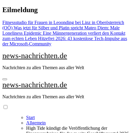
Zu
Eilmeldung
Inhalten
springen
Fitnessstudio für Frauen in Leoonding bei Linz in Oberösterreich
(OÖ)
Was jetzt für Silber und Platin spricht
Mateo Diem: Male
Loneliness Epidemic
Eine Männergeneration verliert den Kontakt
zum echten Leben
Hitzefrei 2026: 43 kostenlose Tech-Impulse aus
der Microsoft-Community
news-nachrichten.de
Nachrichten zu allen Themen aus aller Welt
news-nachrichten.de
Nachrichten zu allen Themen aus aller Welt
Start
Allgemein
High Tide kündigt die Veröffentlichung der