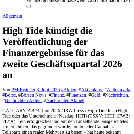
Finanzergebnisse für das zweite Geschäftsquartal 2026
an
Allgemein
High Tide kündigt die
Veröffentlichung der
Finanzergebnisse für das
zweite Geschäftsquartal 2026
an
Von
PM-Ersteller
3. Juni 2026
#
Aktien
, #
Aktienkurs
, #
Aktienmarkt
,
#
Börse
, #
Börsen News
, #
Finanz
, #
Finanzen
, #
Geld
, #
Nachrichten
,
#
Nachrichten Aktuel
, #
Nachrichten Aktuell
CALGARY, AB /3. Juni 2026 / IRW-Press / High Tide Inc. (High
Tide oder das Unternehmen) (Nasdaq: HITI) (TSXV: HITI) (FWB:
2LYA) – ein erfolgreiches und auf den Einzelhandel ausgerichtetes
Unternehmen, das gegründet wurde, um in jeder Cannabis-
Teilsparte einen realen Mehrwert zu bieten – hat heute bekannt