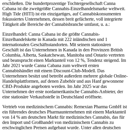
erschließen. Die hundertprozentige Tochtergesellschaft Canna
Cabana ist die zweitgrößte Cannabis-Einzelhandelsmarke weltweit.
High Tide (HITI) ist ein einzigartiges, auf Cannabiskonsumenten
fokussiertes Unternehmen, dessen breit gefächerte, voll integrierte
Tätigkeit alle Bereiche der Cannabisbranche umfasst, u. a.:
Einzelhandel: Canna Cabana ist die größte Cannabis-
Einzelhandelskette in Kanada mit 222 inländischen und 1
internationalen Geschäftsstandorten. Mit seinem stationären
Geschäft ist das Unternehmen in Kanada in den Provinzen British
Columbia, Alberta, Saskatchewan, Manitoba und Ontario vertreten
und beansprucht einen Marktanteil von 12 %, Tendenz steigend. Im
Jahr 2021 wurde Canna Cabana zum weltweit ersten
Cannabishändler mit einem Discount-Club-Modell. Das
Unternehmen besitzt und betreibt außerdem mehrere globale Online-
Handelsplattformen, auf denen Zubehör und aus Hanf gewonnene
CBD-Produkte angeboten werden. Im Jahr 2025 war das
Unternehmen der erste nordamerikanische Cannabis-Anbieter, der
eine stationäre Verkaufsstelle in Deutschland eröffnete.
Vertrieb von medizinischem Cannabis: Remexian Pharma GmbH ist
ein führendes deutsches Pharmaunternehmen mit einem Marktanteil
von 14 % am deutschen Markt für medizinisches Cannabis, das für
den Import und Großhandel von medizinischem Cannabis zu
erschwinglichen Preisen aufgebaut wurde. Unter allen deutschen