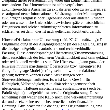
Zeitpunkt dieser Pressemitteilung wider und können sich danach
noch ändern. Das Unternehmen ist nicht verpflichtet,
zukunftsgerichtete Aussagen zu aktualisieren oder zu revidieren, sei
es aufgrund neuer Informationen, Schätzungen oder Meinungen,
zukünftiger Ereignisse oder Ergebnisse oder aus anderen Gründen,
oder um wesentliche Unterschiede zwischen späteren tatsächlichen
Ereignissen und solchen zukunftsgerichteten Informationen zu
erklären, es sei denn, dies ist nach geltendem Recht erforderlich.
Hinweis/Disclaimer zur Übersetzung (inkl. KI-Unterstützung): Die
Originalmeldung in der Ausgangssprache (in der Regel Englisch) ist
die einzige maßgebliche, autorisierte und rechtsverbindliche
Fassung. Diese deutschsprachige Übersetzung/Zusammenfassung
dient ausschließlich der leichteren Verständlichkeit und kann gekürzt
oder redaktionell verdichtet sein. Die Übersetzung kann ganz oder
teilweise mithilfe maschineller Übersetzung bzw. generativer KI
(Large Language Models) erfolgt sein und wurde redaktionell
geprüft; trotzdem können Fehler, Auslassungen oder
Sinnverschiebungen auftreten. Es wird keine Gewähr für
Richtigkeit, Vollständigkeit, Aktualität oder Angemessenheit
übernommen; Haftungsansprüche sind ausgeschlossen (auch bei
Fahrlässigkeit), maßgeblich ist stets die Originalfassung. Diese
Mitteilung stellt weder eine Kauf- noch eine Verkaufsempfehlung
dar und ersetzt keine rechtliche, steuerliche oder finanzielle
Beratung. Bitte beachten Sie die englische Originalmeldung bzw.