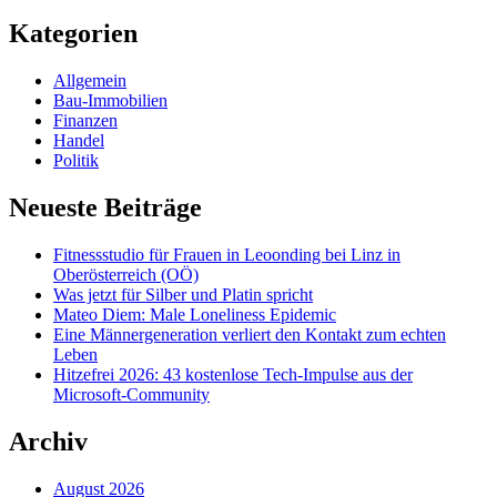
nach:
Kategorien
Allgemein
Bau-Immobilien
Finanzen
Handel
Politik
Neueste Beiträge
Fitnessstudio für Frauen in Leoonding bei Linz in
Oberösterreich (OÖ)
Was jetzt für Silber und Platin spricht
Mateo Diem: Male Loneliness Epidemic
Eine Männergeneration verliert den Kontakt zum echten
Leben
Hitzefrei 2026: 43 kostenlose Tech-Impulse aus der
Microsoft-Community
Archiv
August 2026