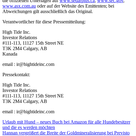
die offiziellen Unterlagen auf
www.sedarplus.ca
,
www.sec.gov
,
www.asx.com.au
oder auf der Website des Emittenten; bei
Abweichungen gilt ausschließlich das Original.
Verantwortlicher für diese Pressemitteilung:
High Tide Inc.
Investor Relations
#111-113, 11127 15th Street NE
T3K 2M4 Calgary, AB
Kanada
email : ir@hightideinc.com
Pressekontakt:
High Tide Inc.
Investor Relations
#111-113, 11127 15th Street NE
T3K 2M4 Calgary, AB
email : ir@hightideinc.com
Beitragsnavigation
Urlaub mit Hund – neues Buch bei Amazon für alle Hundebesitzer
und die es werden möchten
Hannan vergrößert die Breite der Goldmineralisierung bei Previsto