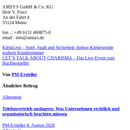
AMSYS GmbH & Co. KG
Herr V. Fruci
An der Fahrt 4
55124 Mainz
fon ..: +49 6131 469875-0
email : info@amsys.de
Beitragsnavigation
KleinLeni – Spiel, Spaß und Sicherheit: Indoor-Klettergeräte
erobern Kinderzimmer
LET’S TALK ABOUT CHARISMA – Das Live-Event zum
Buchbestseller
Von
PM-Ersteller
Ähnlicher Beitrag
Allgemein
Telefonvertrieb auslagern: Was Unternehmen rechtlich und
organisatorisch beachten müssen
PM-Ersteller
8. August 2026