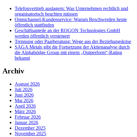
Telefonvertrieb auslagern: Was Unternehmen rechtlich und
organisatorisch beachten müssen
Omnichannel-Kundenservice: Warum Beschwerden heute
öffentlich stattfinden
Geschäftsanteile an der ROGON Technologies GmbH
werden öffentlich versteigert
Trennung oder Paarberatung: Wege aus der Beziehungskrise
SAGA Metals gibt die Fortsetzung der Aktienanalyse durch
die Alphabridge Group mit einem „Outperform“-Rating
bekannt
Archiv
August 2026
Juli 2026
Juni 2026
Mai 2026
April 2026
März 2026
Februar 2026
Januar 2026
Dezember 2025
November 2025