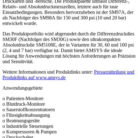
Druckarten und -bereiche. Die Produktpalette umfasst Differenz-,
Relativ- und Absolutdruckmesszellen, letztere auch für raue
Einsatzbedingungen. Besonders hervorzuheben ist der SM97A, der
als Nachfolger des SM98A für 150 und 300 psi (10 und 20 bar)
entwickelt wurde.
Das Produktportfolio wird abgerundet durch die Differenzdruckdies
SM30F (Nachfolger des SM30G) sowie den ultrakompakten
Absolutdruckdie SM5108E, der in Varianten für 30, 60 und 100 psi
(2, 4 und 7 bar) verfügbar ist. Damit bietet AMSYS die ideale
Lösung für Anwendungen mit höchsten Anforderungen an Präzision
und Sensitivität.
Weitere Informationen und Produktlinks unter:
Pressemitteilung und
Produktlinks auf
www.amsys.de
Anwendungsgebiete
o Patienten-Monitore
o Blutdruck-Monitore
o Sauerstoffkonzentratoren
o Flüssigkeitsabsaugung
o Beatmungsgeräte
o Industrielle Steuerungen
o Kompressoren & Pumpen
o Druckschalter