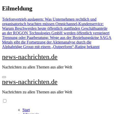
Zu
Eilmeldung
Inhalten
springen
Telefonvertrieb auslagern: Was Unternehmen rechtlich und
organisatorisch beachten müssen
Omnichannel-Kundenservice:
Warum Beschwerden heute öffentlich stattfinden
Geschäftsanteile
an der ROGON Technologies GmbH werden öffentlich versteigert
Trennung oder Paarberatung: Wege aus der Beziehungskrise
SAGA
Metals gibt die Fortsetzung der Aktienanalyse durch die
Alphabridge Group mit einem „Outperform“-Rating bekannt
news-nachrichten.de
Nachrichten zu allen Themen aus aller Welt
news-nachrichten.de
Nachrichten zu allen Themen aus aller Welt
Start