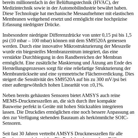
bereits millionenfach in der Belüftungstechnik (HVAC), der
Medizintechnik sowie in der Automobilindustrie bewährt haben.
Diese Technologie hat mechanische Messaufnehmer mit elastischen
Membranen weitgehend ersetzt und ermöglicht eine hochpräzise
Erfassung niedrigster Drücke.
Insbesondere niedrigste Differenzdrücke von unter 0,15 psi bis 1,5
psi (10 mbar – 100 mbar) können mit dem SM9520A gemessen
werden. Durch eine innovative Mikrostrukturierung der Messzelle
wurde ein biegesteifes Membranzentrum integriert, das eine
verstärkte Durchbiegung in den Randbereichen der Membran
ermöglicht. Eine zusätzliche Maskierung und Ätzung am Ende des
Herstellungsprozesses sorgt für eine reliefartige Strukturierung der
Membranrückseite und eine symmetrische Flächenverdickung. Dies
steigert die Sensitivität des SM9520A auf bis zu 300 mV/psi bei
einer außergewöhnlich hohen Linearität von ±0,1%.
Neben bereits gehäusten Sensoren bietet AMSYS auch reine
MEMS-Druckmesszellen an, die sich durch ihre kompakte
Bauweise perfekt in Geräte mit hohen Stückzahlen integrieren
lassen. Die Druckdies ermöglichen eine noch bessere Anpassung an
den zur Verfügung stehenden Bauraum als herkömmliche SOIC-
Sensoren.
Seit fast 30 Jahren vertreibt AMSYS Druckmesszellen für alle