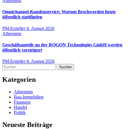
Allgemein
Omnichannel-Kundenservice: Warum Beschwerden heute
öffentlich stattfinden
PM-Ersteller
8. August 2026
Allgemein
Geschäftsanteile an der ROGON Technologies GmbH werden
öffentlich versteigert
PM-Ersteller
8. August 2026
Suchen
nach:
Kategorien
Allgemein
Bau-Immobilien
Finanzen
Handel
Politik
Neueste Beiträge