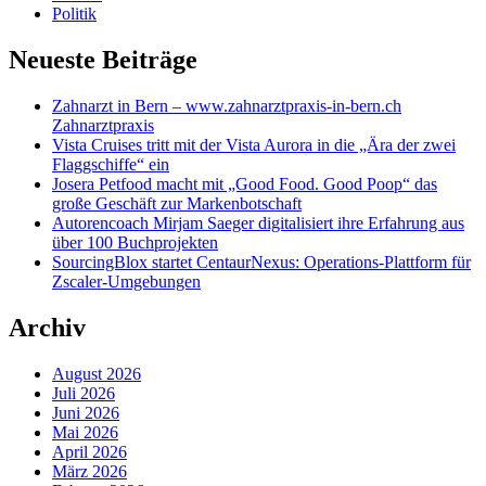
Politik
Neueste Beiträge
Zahnarzt in Bern – www.zahnarztpraxis-in-bern.ch
Zahnarztpraxis
Vista Cruises tritt mit der Vista Aurora in die „Ära der zwei
Flaggschiffe“ ein
Josera Petfood macht mit „Good Food. Good Poop“ das
große Geschäft zur Markenbotschaft
Autorencoach Mirjam Saeger digitalisiert ihre Erfahrung aus
über 100 Buchprojekten
SourcingBlox startet CentaurNexus: Operations-Plattform für
Zscaler-Umgebungen
Archiv
August 2026
Juli 2026
Juni 2026
Mai 2026
April 2026
März 2026