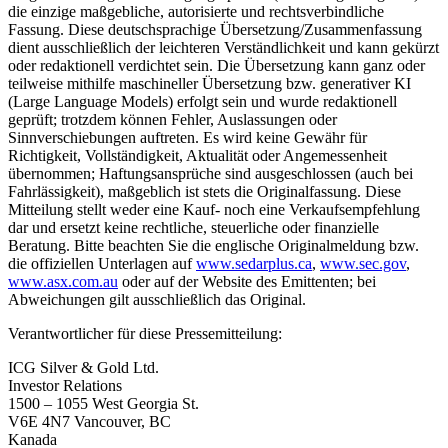
die einzige maßgebliche, autorisierte und rechtsverbindliche
Fassung. Diese deutschsprachige Übersetzung/Zusammenfassung
dient ausschließlich der leichteren Verständlichkeit und kann gekürzt
oder redaktionell verdichtet sein. Die Übersetzung kann ganz oder
teilweise mithilfe maschineller Übersetzung bzw. generativer KI
(Large Language Models) erfolgt sein und wurde redaktionell
geprüft; trotzdem können Fehler, Auslassungen oder
Sinnverschiebungen auftreten. Es wird keine Gewähr für
Richtigkeit, Vollständigkeit, Aktualität oder Angemessenheit
übernommen; Haftungsansprüche sind ausgeschlossen (auch bei
Fahrlässigkeit), maßgeblich ist stets die Originalfassung. Diese
Mitteilung stellt weder eine Kauf- noch eine Verkaufsempfehlung
dar und ersetzt keine rechtliche, steuerliche oder finanzielle
Beratung. Bitte beachten Sie die englische Originalmeldung bzw.
die offiziellen Unterlagen auf
www.sedarplus.ca
,
www.sec.gov
,
www.asx.com.au
oder auf der Website des Emittenten; bei
Abweichungen gilt ausschließlich das Original.
Verantwortlicher für diese Pressemitteilung:
ICG Silver & Gold Ltd.
Investor Relations
1500 – 1055 West Georgia St.
V6E 4N7 Vancouver, BC
Kanada