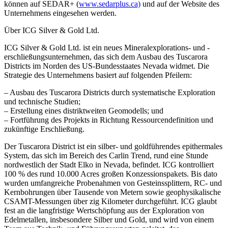
können auf SEDAR+ (
www.sedarplus.ca)
und auf der Website des
Unternehmens eingesehen werden.
Über ICG Silver & Gold Ltd.
ICG Silver & Gold Ltd. ist ein neues Mineralexplorations- und -
erschließungsunternehmen, das sich dem Ausbau des Tuscarora
Districts im Norden des US-Bundesstaates Nevada widmet. Die
Strategie des Unternehmens basiert auf folgenden Pfeilern:
– Ausbau des Tuscarora Districts durch systematische Exploration
und technische Studien;
– Erstellung eines distriktweiten Geomodells; und
– Fortführung des Projekts in Richtung Ressourcendefinition und
zukünftige Erschließung.
Der Tuscarora District ist ein silber- und goldführendes epithermales
System, das sich im Bereich des Carlin Trend, rund eine Stunde
nordwestlich der Stadt Elko in Nevada, befindet. ICG kontrolliert
100 % des rund 10.000 Acres großen Konzessionspakets. Bis dato
wurden umfangreiche Probenahmen von Gesteinssplittern, RC- und
Kernbohrungen über Tausende von Metern sowie geophysikalische
CSAMT-Messungen über zig Kilometer durchgeführt. ICG glaubt
fest an die langfristige Wertschöpfung aus der Exploration von
Edelmetallen, insbesondere Silber und Gold, und wird von einem