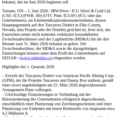
bekannt, das im Juni 2026 beginnen soll
Toronto, ON – 1. Juni 2026 / IRW-Press / ICG Silver & Gold Ltd.
(CSE: ICG) (FWB: JI0) (OTC Pink: ICGSF) (ICG oder das
Unternehmen), ein Edelmetallexplorationsunternehmen, dessen
Hauptaugenmerk auf den Tuscarora District in Elko County,
Nevada, (das Projekt oder der Distrikt) gerichtet ist, freut sich, das
Einreichen seines nicht testierten verkürzten konsolidierten
Zwischenabschlusses und des Lageberichts (MD&A) für die drei
Monate zum 31. März 2026 bekannt zu geben. Der
Zwischenabschluss, der MD&A sowie die dazugehörigen
Einreichungen können unter dem Profil des Unternehmens auf
SEDAR+ (
www.sedarplus.ca)
eingesehen werden.
Highlights des 1. Quartals 2026
– Erwerb des Tuscarora District von American Pacific Mining Corp.
(APM), der die Projekte Tuscarora und Danny Boy umfasst, gemäß
eines zuvor angekündigten am 25. März 2026 abgeschlossenen
Arrangement-Plans vollzogen.
– Gleichzeitige Finanzierungen in Verbindung mit der
Börsennotierung des Unternehmens erfolgreich abgeschlossen,
einschließlich einer Platzierung von Zeichnungsscheinen und einer
Platzierung von Einheiten mit einem Bruttoerlös von insgesamt etwa
4,5 Millionen $.