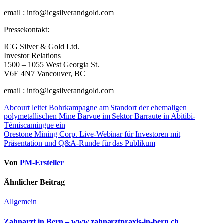
email : info@icgsilverandgold.com
Pressekontakt:
ICG Silver & Gold Ltd.
Investor Relations
1500 – 1055 West Georgia St.
V6E 4N7 Vancouver, BC
email : info@icgsilverandgold.com
Beitragsnavigation
Abcourt leitet Bohrkampagne am Standort der ehemaligen
polymetallischen Mine Barvue im Sektor Barraute in Abitibi-
Témiscamingue ein
Orestone Mining Corp. Live-Webinar für Investoren mit
Präsentation und Q&A-Runde für das Publikum
Von
PM-Ersteller
Ähnlicher Beitrag
Allgemein
Zahnarzt in Bern – www.zahnarztpraxis-in-bern.ch