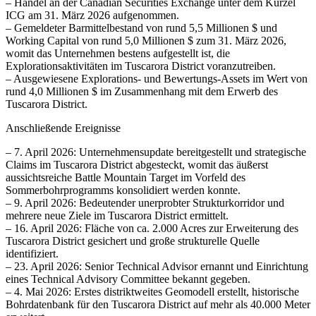
– Handel an der Canadian Securities Exchange unter dem Kürzel
ICG am 31. März 2026 aufgenommen.
– Gemeldeter Barmittelbestand von rund 5,5 Millionen $ und
Working Capital von rund 5,0 Millionen $ zum 31. März 2026,
womit das Unternehmen bestens aufgestellt ist, die
Explorationsaktivitäten im Tuscarora District voranzutreiben.
– Ausgewiesene Explorations- und Bewertungs-Assets im Wert von
rund 4,0 Millionen $ im Zusammenhang mit dem Erwerb des
Tuscarora District.
Anschließende Ereignisse
– 7. April 2026: Unternehmensupdate bereitgestellt und strategische
Claims im Tuscarora District abgesteckt, womit das äußerst
aussichtsreiche Battle Mountain Target im Vorfeld des
Sommerbohrprogramms konsolidiert werden konnte.
– 9. April 2026: Bedeutender unerprobter Strukturkorridor und
mehrere neue Ziele im Tuscarora District ermittelt.
– 16. April 2026: Fläche von ca. 2.000 Acres zur Erweiterung des
Tuscarora District gesichert und große strukturelle Quelle
identifiziert.
– 23. April 2026: Senior Technical Advisor ernannt und Einrichtung
eines Technical Advisory Committee bekannt gegeben.
– 4. Mai 2026: Erstes distriktweites Geomodell erstellt, historische
Bohrdatenbank für den Tuscarora District auf mehr als 40.000 Meter