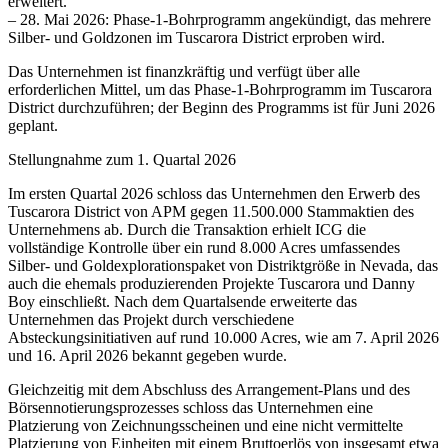
erweitert.
– 28. Mai 2026: Phase-1-Bohrprogramm angekündigt, das mehrere
Silber- und Goldzonen im Tuscarora District erproben wird.
Das Unternehmen ist finanzkräftig und verfügt über alle
erforderlichen Mittel, um das Phase-1-Bohrprogramm im Tuscarora
District durchzuführen; der Beginn des Programms ist für Juni 2026
geplant.
Stellungnahme zum 1. Quartal 2026
Im ersten Quartal 2026 schloss das Unternehmen den Erwerb des
Tuscarora District von APM gegen 11.500.000 Stammaktien des
Unternehmens ab. Durch die Transaktion erhielt ICG die
vollständige Kontrolle über ein rund 8.000 Acres umfassendes
Silber- und Goldexplorationspaket von Distriktgröße in Nevada, das
auch die ehemals produzierenden Projekte Tuscarora und Danny
Boy einschließt. Nach dem Quartalsende erweiterte das
Unternehmen das Projekt durch verschiedene
Absteckungsinitiativen auf rund 10.000 Acres, wie am 7. April 2026
und 16. April 2026 bekannt gegeben wurde.
Gleichzeitig mit dem Abschluss des Arrangement-Plans und des
Börsennotierungsprozesses schloss das Unternehmen eine
Platzierung von Zeichnungsscheinen und eine nicht vermittelte
Platzierung von Einheiten mit einem Bruttoerlös von insgesamt etwa