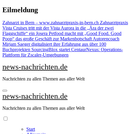
Zu
Eilmeldung
Inhalten
springen
Zahnarzt in Bern – www.zahnarztpraxis-in-bern.ch Zahnarztpraxis
Vista Cruises tritt mit der Vista Aurora in die „Ära der zwei
Flaggschiffe“ ein
Josera Petfood macht mit „Good Food. Good
Poop“ das große Geschäft zur Markenbotschaft
Autorencoach
Mirjam Saeger digitalisiert ihre Erfahrung aus über 100
Buchprojekten
SourcingBlox startet CentaurNexus: Operations-
Plattform für Zscaler-Umgebungen
news-nachrichten.de
Nachrichten zu allen Themen aus aller Welt
news-nachrichten.de
Nachrichten zu allen Themen aus aller Welt
Start