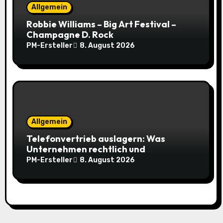
n
Allgemein
Robbie Williams – Big Art Festival –
Champagne D. Rock
PM-Ersteller
8. August 2026
Allgemein
Telefonvertrieb auslagern: Was
Unternehmen rechtlich und
organisatorisch beachten müssen
PM-Ersteller
8. August 2026