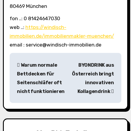
80469 München
fon ..: 0 81424647030
web ..:
https://windisch-
immobilien.de/immobilienmakler-muenchen/
email : service@windisch-immobilien.de
B
Warum normale
BYONDRINK aus
e
Bettdecken für
Österreich bringt
i
Seitenschläfer oft
innovativen
nicht funktionieren
Kollagendrink
t
r
a
g