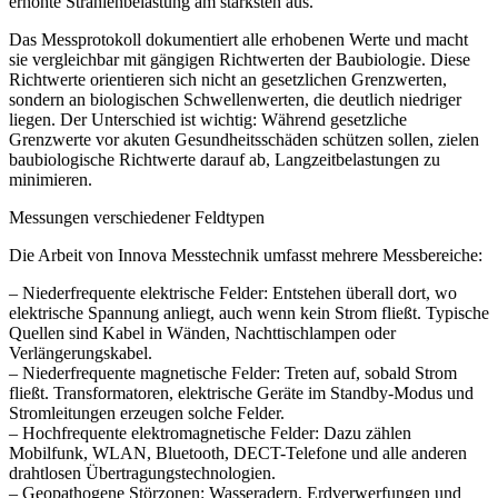
erhöhte Strahlenbelastung am stärksten aus.
Das Messprotokoll dokumentiert alle erhobenen Werte und macht
sie vergleichbar mit gängigen Richtwerten der Baubiologie. Diese
Richtwerte orientieren sich nicht an gesetzlichen Grenzwerten,
sondern an biologischen Schwellenwerten, die deutlich niedriger
liegen. Der Unterschied ist wichtig: Während gesetzliche
Grenzwerte vor akuten Gesundheitsschäden schützen sollen, zielen
baubiologische Richtwerte darauf ab, Langzeitbelastungen zu
minimieren.
Messungen verschiedener Feldtypen
Die Arbeit von Innova Messtechnik umfasst mehrere Messbereiche:
– Niederfrequente elektrische Felder: Entstehen überall dort, wo
elektrische Spannung anliegt, auch wenn kein Strom fließt. Typische
Quellen sind Kabel in Wänden, Nachttischlampen oder
Verlängerungskabel.
– Niederfrequente magnetische Felder: Treten auf, sobald Strom
fließt. Transformatoren, elektrische Geräte im Standby-Modus und
Stromleitungen erzeugen solche Felder.
– Hochfrequente elektromagnetische Felder: Dazu zählen
Mobilfunk, WLAN, Bluetooth, DECT-Telefone und alle anderen
drahtlosen Übertragungstechnologien.
– Geopathogene Störzonen: Wasseradern, Erdverwerfungen und