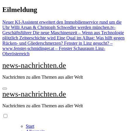
Zu
Eilmeldung
Inhalten
springen
Neuer KI-Assistent erweitert den Immobilienservice rund um die
Uhr
Willi Arsan & Christoph Schwedler werden münchen.tv-
Geschäftsführer
Die neue Maschinenzeit – Wenn aus Technologie
plötzlich Zeitgeschichte wird
Eine Qual im Alltag: Was hilft gegen
Rücken- und Gliederschmerzen?
Fenster in Linz gesucht? –
www.fenster-schmidinger.at – Fenster Schauraum Linz-
Oberösterreich
news-nachrichten.de
Nachrichten zu allen Themen aus aller Welt
news-nachrichten.de
Nachrichten zu allen Themen aus aller Welt
Start