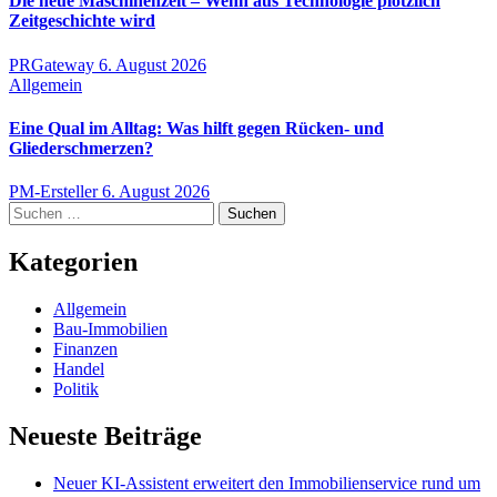
Die neue Maschinenzeit – Wenn aus Technologie plötzlich
Zeitgeschichte wird
PRGateway
6. August 2026
Allgemein
Eine Qual im Alltag: Was hilft gegen Rücken- und
Gliederschmerzen?
PM-Ersteller
6. August 2026
Suchen
nach:
Kategorien
Allgemein
Bau-Immobilien
Finanzen
Handel
Politik
Neueste Beiträge
Neuer KI-Assistent erweitert den Immobilienservice rund um