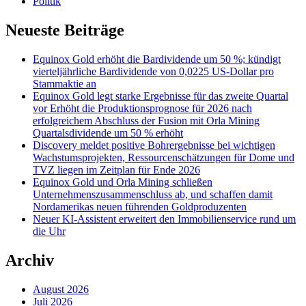
Politik
Neueste Beiträge
Equinox Gold erhöht die Bardividende um 50 %; kündigt
vierteljährliche Bardividende von 0,0225 US-Dollar pro
Stammaktie an
Equinox Gold legt starke Ergebnisse für das zweite Quartal
vor Erhöht die Produktionsprognose für 2026 nach
erfolgreichem Abschluss der Fusion mit Orla Mining
Quartalsdividende um 50 % erhöht
Discovery meldet positive Bohrergebnisse bei wichtigen
Wachstumsprojekten, Ressourcenschätzungen für Dome und
TVZ liegen im Zeitplan für Ende 2026
Equinox Gold und Orla Mining schließen
Unternehmenszusammenschluss ab, und schaffen damit
Nordamerikas neuen führenden Goldproduzenten
Neuer KI-Assistent erweitert den Immobilienservice rund um
die Uhr
Archiv
August 2026
Juli 2026