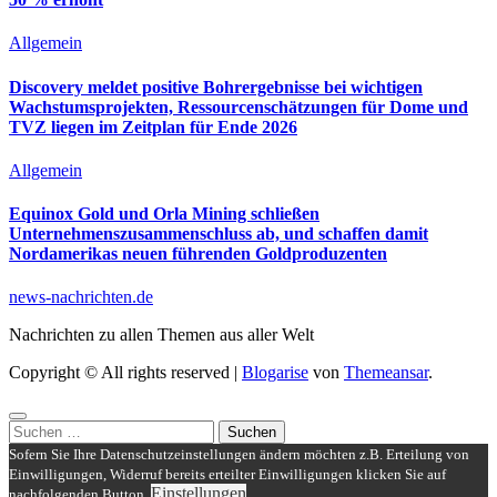
Allgemein
Discovery meldet positive Bohrergebnisse bei wichtigen
Wachstumsprojekten, Ressourcenschätzungen für Dome und
TVZ liegen im Zeitplan für Ende 2026
Allgemein
Equinox Gold und Orla Mining schließen
Unternehmenszusammenschluss ab, und schaffen damit
Nordamerikas neuen führenden Goldproduzenten
news-nachrichten.de
Nachrichten zu allen Themen aus aller Welt
Copyright © All rights reserved
|
Blogarise
von
Themeansar
.
Suchen
nach:
Sofern Sie Ihre Datenschutzeinstellungen ändern möchten z.B. Erteilung von
Einwilligungen, Widerruf bereits erteilter Einwilligungen klicken Sie auf
Einstellungen
nachfolgenden Button.