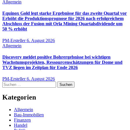
Allgemein
Equinox Gold legt starke Ergebnisse für das zweite Quartal vor
Erhöht die Produktionsprognose für 2026 nach erfolgreichem
Abschluss der Fusion mit Orla Mining Quartalsdividende um
50 % erhöht
PM-Ersteller
6. August 2026
Allgemein
Discovery meldet positive Bohrergebnisse bei wichtigen
Wachstumsprojekten, Ressourcenschätzungen für Dome und
TVZ liegen im Zeitplan für Ende 2026
PM-Ersteller
6. August 2026
Suchen
nach:
Kategorien
Allgemein
Bau-Immobilien
Finanzen
Handel