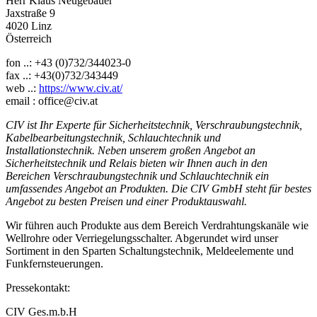
Herr Klaus Neugebauer
Jaxstraße 9
4020 Linz
Österreich
fon ..: +43 (0)732/344023-0
fax ..: +43(0)732/343449
web ..:
https://www.civ.at/
email : office@civ.at
CIV ist Ihr Experte für Sicherheitstechnik, Verschraubungstechnik,
Kabelbearbeitungstechnik, Schlauchtechnik und
Installationstechnik. Neben unserem großen Angebot an
Sicherheitstechnik und Relais bieten wir Ihnen auch in den
Bereichen Verschraubungstechnik und Schlauchtechnik ein
umfassendes Angebot an Produkten. Die CIV GmbH steht für bestes
Angebot zu besten Preisen und einer Produktauswahl.
Wir führen auch Produkte aus dem Bereich Verdrahtungskanäle wie
Wellrohre oder Verriegelungsschalter. Abgerundet wird unser
Sortiment in den Sparten Schaltungstechnik, Meldeelemente und
Funkfernsteuerungen.
Pressekontakt:
CIV Ges.m.b.H