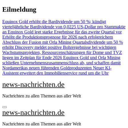
Zu
Eilmeldung
Inhalten
springen
Equinox Gold erhöht die Bardividende um 50 %; kündigt
vierteljährliche Bardividende von 0,0225 US-Dollar pro Stammaktie
an
Equinox Gold legt starke Ergebnisse für das zweite Quartal vor
Erhöht die Produktionsprognose für 2026 nach erfolgreichem
Abschluss der Fusion mit Orla Mining Quartalsdividende um 50 %
erhöht
Discovery meldet positive Bohrergebnisse bei wichtigen
Wachstumsprojekten, Ressourcenschätzungen für Dome und TVZ
liegen im Zeitplan für Ende 2026
Equinox Gold und Orla Mining
schließen Unternehmenszusammenschluss ab, und schaffen damit
Nordamerikas neuen führenden Goldproduzenten
Neuer KI-
Assistent erweitert den Immobilienservice rund um die Uhr
news-nachrichten.de
Nachrichten zu allen Themen aus aller Welt
news-nachrichten.de
Nachrichten zu allen Themen aus aller Welt