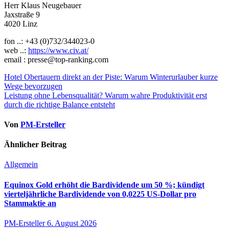
Herr Klaus Neugebauer
Jaxstraße 9
4020 Linz
fon ..: +43 (0)732/344023-0
web ..:
https://www.civ.at/
email : presse@top-ranking.com
Beitragsnavigation
Hotel Obertauern direkt an der Piste: Warum Winterurlauber kurze
Wege bevorzugen
Leistung ohne Lebensqualität? Warum wahre Produktivität erst
durch die richtige Balance entsteht
Von
PM-Ersteller
Ähnlicher Beitrag
Allgemein
Equinox Gold erhöht die Bardividende um 50 %; kündigt
vierteljährliche Bardividende von 0,0225 US-Dollar pro
Stammaktie an
PM-Ersteller
6. August 2026