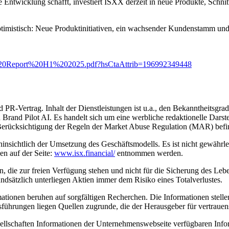
Entwicklung schafft, investiert ISXX derzeit in neue Produkte, Schnit
timistisch: Neue Produktinitiativen, ein wachsender Kundenstamm und 
m%20Report%20H1%202025.pdf?hsCtaAttrib=196992349448
und PR-Vertrag. Inhalt der Dienstleistungen ist u.a., den Bekanntheitsg
on Brand Pilot AI. Es handelt sich um eine werbliche redaktionelle Dars
r Berücksichtigung der Regeln der Market Abuse Regulation (MAR) befi
nsichtlich der Umsetzung des Geschäftsmodells. Es ist nicht gewährle
en auf der Seite:
www.isx.financial/
entnommen werden.
den, die zur freien Verfügung stehen und nicht für die Sicherung des Leb
ndsätzlich unterliegen Aktien immer dem Risiko eines Totalverlustes.
rmationen beruhen auf sorgfältigen Recherchen. Die Informationen stell
ührungen liegen Quellen zugrunde, die der Herausgeber für vertrauen
llschaften Informationen der Unternehmenswebseite verfügbaren Inform