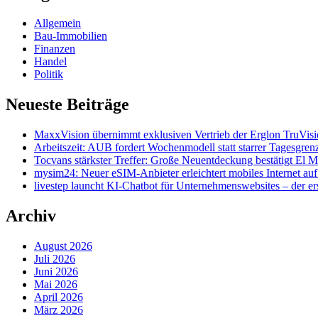
Allgemein
Bau-Immobilien
Finanzen
Handel
Politik
Neueste Beiträge
MaxxVision übernimmt exklusiven Vertrieb der Erglon TruVi
Arbeitszeit: AUB fordert Wochenmodell statt starrer Tagesgren
Tocvans stärkster Treffer: Große Neuentdeckung bestätigt El M
mysim24: Neuer eSIM-Anbieter erleichtert mobiles Internet au
livestep launcht KI-Chatbot für Unternehmenswebsites – der er
Archiv
August 2026
Juli 2026
Juni 2026
Mai 2026
April 2026
März 2026