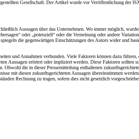
estellten Gesellschaft. Der Artikel wurde vor Veröffentlichung der ISX
nschließlich Aussagen über das Unternehmen. Wo immer möglich, wurde
orhersagen“ oder „potenziell“ oder die Verneinung oder andere Variati
n spiegeln die gegenwärtigen Einschätzungen des Autors wider und bas
heiten und Annahmen verbunden. Viele Faktoren können dazu führen, d
en Aussagen erörtert oder impliziert werden. Diese Faktoren sollten sorg
. Obwohl die in dieser Pressemitteilung enthaltenen zukunftsgerichtet
nisse mit diesen zukunftsgerichteten Aussagen übereinstimmen werden. D
tänden Rechnung zu tragen, sofern dies nicht gesetzlich vorgeschrieben