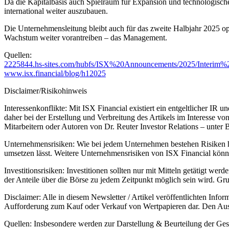
Da die Kapitalbasis auch Spielraum für Expansion und technologische 
international weiter auszubauen.
Die Unternehmensleitung bleibt auch für das zweite Halbjahr 2025 op
Wachstum weiter vorantreiben – das Management.
Quellen:
2225844.hs-sites.com/hubfs/ISX%20Announcements/2025/Interi
www.isx.financial/blog/h12025
Disclaimer/Risikohinweis
Interessenkonflikte: Mit ISX Financial existiert ein entgeltlicher IR 
daher bei der Erstellung und Verbreitung des Artikels im Interesse v
Mitarbeitern oder Autoren von Dr. Reuter Investor Relations – unte
Unternehmensrisiken: Wie bei jedem Unternehmen bestehen Risiken hi
umsetzen lässt. Weitere Unternehmensrisiken von ISX Financial könn
Investitionsrisiken: Investitionen sollten nur mit Mitteln getätigt wer
der Anteile über die Börse zu jedem Zeitpunkt möglich sein wird. Gru
Disclaimer: Alle in diesem Newsletter / Artikel veröffentlichten Info
Aufforderung zum Kauf oder Verkauf von Wertpapieren dar. Den Ausf
Quellen: Insbesondere werden zur Darstellung & Beurteilung der Gese