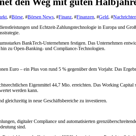
et den Weg mit guten Halbjahre
arkt
, #
Börse
, #
Börsen News
, #
Finanz
, #
Finanzen
, #
Geld
, #
Nachrichte
dienstleistungen und Echtzeit-Zahlungstechnologie in Europa und Großbr
sstrategie.
stumsstarkes BankTech-Unternehmen festigen. Das Unternehmen entwic
 hin zu Open-Banking- und Compliance-Technologien.
ionen Euro – ein Plus von rund 5 % gegenüber dem Vorjahr. Das Ergebn
ichtsrechtlichen Eigenmittel 44,7 Mio. erreichten. Das Working Capital
ewertet werden kann.
 gleichzeitig in neue Geschäftsbereiche zu investieren.
hlungen, digitaler Compliance und automatisierten grenzüberschreitend
edeutung sind.