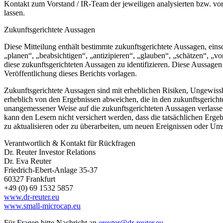
Kontakt zum Vorstand / IR-Team der jeweiligen analysierten bzw. vorg
lassen.
Zukunftsgerichtete Aussagen
Diese Mitteilung enthält bestimmte zukunftsgerichtete Aussagen, ei
„planen“, „beabsichtigen“, „antizipieren“, „glauben“, „schätzen“, „v
diese zukunftsgerichteten Aussagen zu identifizieren. Diese Aussage
Veröffentlichung dieses Berichts vorlagen.
Zukunftsgerichtete Aussagen sind mit erheblichen Risiken, Ungewiss
erheblich von den Ergebnissen abweichen, die in den zukunftsgerichtet
unangemessener Weise auf die zukunftsgerichteten Aussagen verlassen
kann den Lesern nicht versichert werden, dass die tatsächlichen Ergeb
zu aktualisieren oder zu überarbeiten, um neuen Ereignissen oder Ums
Verantwortlich & Kontakt für Rückfragen
Dr. Reuter Investor Relations
Dr. Eva Reuter
Friedrich-Ebert-Anlage 35-37
60327 Frankfurt
+49 (0) 69 1532 5857
www.dr-reuter.eu
www.small-microcap.eu
Für Fragen bitte Nachricht an
ereuter@dr-reuter.eu