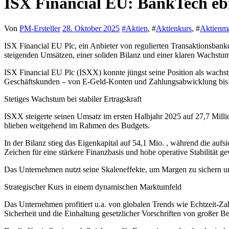
ISX Financial EU: BankTech ebn
Von
PM-Ersteller
28. Oktober 2025
#
Aktien
, #
Aktienkurs
, #
Aktienm
ISX Financial EU Plc, ein Anbieter von regulierten Transaktionsbank
steigenden Umsätzen, einer soliden Bilanz und einer klaren Wachstum
ISX Financial EU Plc (ISXX) konnte jüngst seine Position als wach
Geschäftskunden – von E-Geld-Konten und Zahlungsabwicklung bis
Stetiges Wachstum bei stabiler Ertragskraft
ISXX steigerte seinen Umsatz im ersten Halbjahr 2025 auf 27,7 Mill
blieben weitgehend im Rahmen des Budgets.
In der Bilanz stieg das Eigenkapital auf 54,1 Mio. , während die aufs
Zeichen für eine stärkere Finanzbasis und hohe operative Stabilität g
Das Unternehmen nutzt seine Skaleneffekte, um Margen zu sichern und
Strategischer Kurs in einem dynamischen Marktumfeld
Das Unternehmen profitiert u.a. von globalen Trends wie Echtzeit-Za
Sicherheit und die Einhaltung gesetzlicher Vorschriften von großer B