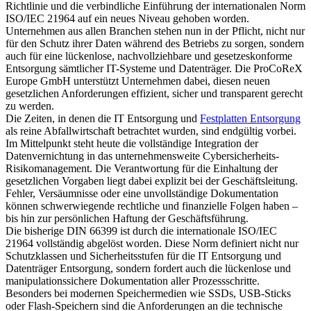
Richtlinie und die verbindliche Einführung der internationalen Norm
ISO/IEC 21964 auf ein neues Niveau gehoben worden.
Unternehmen aus allen Branchen stehen nun in der Pflicht, nicht nur
für den Schutz ihrer Daten während des Betriebs zu sorgen, sondern
auch für eine lückenlose, nachvollziehbare und gesetzeskonforme
Entsorgung sämtlicher IT-Systeme und Datenträger. Die ProCoReX
Europe GmbH unterstützt Unternehmen dabei, diesen neuen
gesetzlichen Anforderungen effizient, sicher und transparent gerecht
zu werden.
Die Zeiten, in denen die IT Entsorgung und
Festplatten Entsorgung
als reine Abfallwirtschaft betrachtet wurden, sind endgültig vorbei.
Im Mittelpunkt steht heute die vollständige Integration der
Datenvernichtung in das unternehmensweite Cybersicherheits-
Risikomanagement. Die Verantwortung für die Einhaltung der
gesetzlichen Vorgaben liegt dabei explizit bei der Geschäftsleitung.
Fehler, Versäumnisse oder eine unvollständige Dokumentation
können schwerwiegende rechtliche und finanzielle Folgen haben –
bis hin zur persönlichen Haftung der Geschäftsführung.
Die bisherige DIN 66399 ist durch die internationale ISO/IEC
21964 vollständig abgelöst worden. Diese Norm definiert nicht nur
Schutzklassen und Sicherheitsstufen für die IT Entsorgung und
Datenträger Entsorgung, sondern fordert auch die lückenlose und
manipulationssichere Dokumentation aller Prozessschritte.
Besonders bei modernen Speichermedien wie SSDs, USB-Sticks
oder Flash-Speichern sind die Anforderungen an die technische