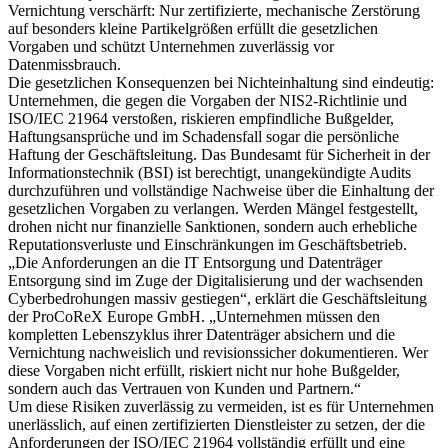
Vernichtung verschärft: Nur zertifizierte, mechanische Zerstörung
auf besonders kleine Partikelgrößen erfüllt die gesetzlichen
Vorgaben und schützt Unternehmen zuverlässig vor
Datenmissbrauch.
Die gesetzlichen Konsequenzen bei Nichteinhaltung sind eindeutig:
Unternehmen, die gegen die Vorgaben der NIS2-Richtlinie und
ISO/IEC 21964 verstoßen, riskieren empfindliche Bußgelder,
Haftungsansprüche und im Schadensfall sogar die persönliche
Haftung der Geschäftsleitung. Das Bundesamt für Sicherheit in der
Informationstechnik (BSI) ist berechtigt, unangekündigte Audits
durchzuführen und vollständige Nachweise über die Einhaltung der
gesetzlichen Vorgaben zu verlangen. Werden Mängel festgestellt,
drohen nicht nur finanzielle Sanktionen, sondern auch erhebliche
Reputationsverluste und Einschränkungen im Geschäftsbetrieb.
„Die Anforderungen an die IT Entsorgung und Datenträger
Entsorgung sind im Zuge der Digitalisierung und der wachsenden
Cyberbedrohungen massiv gestiegen“, erklärt die Geschäftsleitung
der ProCoReX Europe GmbH. „Unternehmen müssen den
kompletten Lebenszyklus ihrer Datenträger absichern und die
Vernichtung nachweislich und revisionssicher dokumentieren. Wer
diese Vorgaben nicht erfüllt, riskiert nicht nur hohe Bußgelder,
sondern auch das Vertrauen von Kunden und Partnern.“
Um diese Risiken zuverlässig zu vermeiden, ist es für Unternehmen
unerlässlich, auf einen zertifizierten Dienstleister zu setzen, der die
Anforderungen der ISO/IEC 21964 vollständig erfüllt und eine