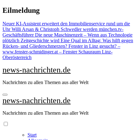
Zu
Eilmeldung
Inhalten
springen
Neuer KI-Assistent erweitert den Immobilienservice rund um die
Uhr
Willi Arsan & Christoph Schwedler werden münchen.tv-
Geschäftsführer
Die neue Maschinenzeit – Wenn aus Technologie
plötzlich Zeitgeschichte wird
Eine Qual im Alltag: Was hilft gegen
Rücken- und Gliederschmerzen?
Fenster in Linz gesucht? –
www.fenster-schmidinger.at – Fenster Schauraum Linz-
Oberösterreich
news-nachrichten.de
Nachrichten zu allen Themen aus aller Welt
news-nachrichten.de
Nachrichten zu allen Themen aus aller Welt
Start