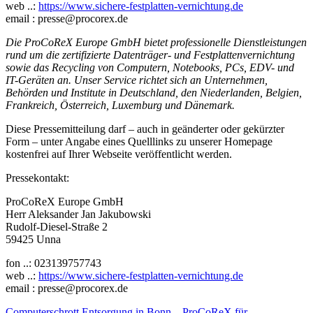
web ..:
https://www.sichere-festplatten-vernichtung.de
email : presse@procorex.de
Die ProCoReX Europe GmbH bietet professionelle Dienstleistungen
rund um die zertifizierte Datenträger- und Festplattenvernichtung
sowie das Recycling von Computern, Notebooks, PCs, EDV- und
IT-Geräten an. Unser Service richtet sich an Unternehmen,
Behörden und Institute in Deutschland, den Niederlanden, Belgien,
Frankreich, Österreich, Luxemburg und Dänemark.
Diese Pressemitteilung darf – auch in geänderter oder gekürzter
Form – unter Angabe eines Quelllinks zu unserer Homepage
kostenfrei auf Ihrer Webseite veröffentlicht werden.
Pressekontakt:
ProCoReX Europe GmbH
Herr Aleksander Jan Jakubowski
Rudolf-Diesel-Straße 2
59425 Unna
fon ..: 023139757743
web ..:
https://www.sichere-festplatten-vernichtung.de
email : presse@procorex.de
Computerschrott Entsorgung in Bonn – ProCoReX für