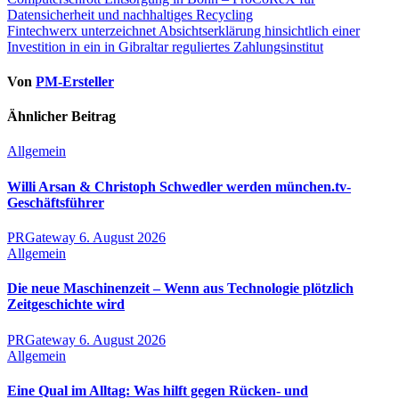
Beitragsnavigation
Datensicherheit und nachhaltiges Recycling
Fintechwerx unterzeichnet Absichtserklärung hinsichtlich einer
Investition in ein in Gibraltar reguliertes Zahlungsinstitut
Von
PM-Ersteller
Ähnlicher Beitrag
Allgemein
Willi Arsan & Christoph Schwedler werden münchen.tv-
Geschäftsführer
PRGateway
6. August 2026
Allgemein
Die neue Maschinenzeit – Wenn aus Technologie plötzlich
Zeitgeschichte wird
PRGateway
6. August 2026
Allgemein
Eine Qual im Alltag: Was hilft gegen Rücken- und