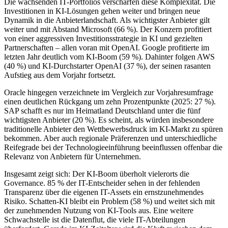
Die wachsenden IT-Portfolios verschärfen diese Komplexität. Die
Investitionen in KI-Lösungen gehen weiter und bringen neue
Dynamik in die Anbieterlandschaft. Als wichtigster Anbieter gilt
weiter und mit Abstand Microsoft (66 %). Der Konzern profitiert
von einer aggressiven Investitionsstrategie in KI und gezielten
Partnerschaften – allen voran mit OpenAI. Google profitierte im
letzten Jahr deutlich vom KI-Boom (59 %). Dahinter folgen AWS
(40 %) und KI-Durchstarter OpenAI (37 %), der seinen rasanten
Aufstieg aus dem Vorjahr fortsetzt.
Oracle hingegen verzeichnete im Vergleich zur Vorjahresumfrage
einen deutlichen Rückgang um zehn Prozentpunkte (2025: 27 %).
SAP schafft es nur im Heimatland Deutschland unter die fünf
wichtigsten Anbieter (20 %). Es scheint, als würden insbesondere
traditionelle Anbieter den Wettbewerbsdruck im KI-Markt zu spüren
bekommen. Aber auch regionale Präferenzen und unterschiedliche
Reifegrade bei der Technologieeinführung beeinflussen offenbar die
Relevanz von Anbietern für Unternehmen.
Insgesamt zeigt sich: Der KI-Boom überholt vielerorts die
Governance. 85 % der IT-Entscheider sehen in der fehlenden
Transparenz über die eigenen IT-Assets ein ernstzunehmendes
Risiko. Schatten-KI bleibt ein Problem (58 %) und weitet sich mit
der zunehmenden Nutzung von KI-Tools aus. Eine weitere
Schwachstelle ist die Datenflut, die viele IT-Abteilungen