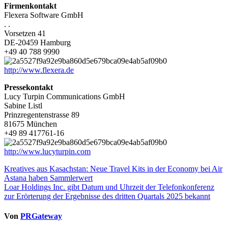
Firmenkontakt
Flexera Software GmbH
. .
Vorsetzen 41
DE-20459 Hamburg
+49 40 788 9990
http://www.flexera.de
Pressekontakt
Lucy Turpin Communications GmbH
Sabine Listl
Prinzregentenstrasse 89
81675 München
+49 89 417761-16
http://www.lucyturpin.com
Beitragsnavigation
Kreatives aus Kasachstan: Neue Travel Kits in der Economy bei Air
Astana haben Sammlerwert
Loar Holdings Inc. gibt Datum und Uhrzeit der Telefonkonferenz
zur Erörterung der Ergebnisse des dritten Quartals 2025 bekannt
Von
PRGateway