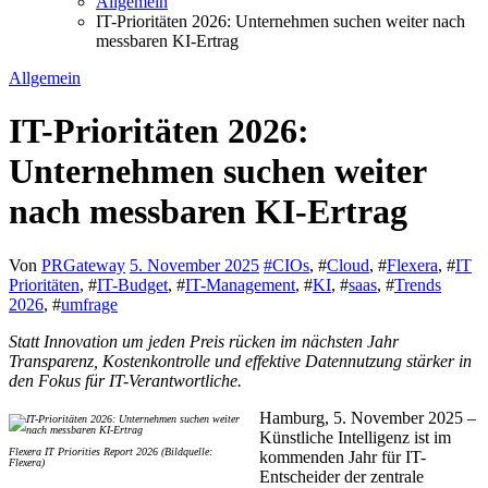
Allgemein
IT-Prioritäten 2026: Unternehmen suchen weiter nach
messbaren KI-Ertrag
Allgemein
IT-Prioritäten 2026:
Unternehmen suchen weiter
nach messbaren KI-Ertrag
Von
PRGateway
5. November 2025
#
CIOs
, #
Cloud
, #
Flexera
, #
IT
Prioritäten
, #
IT-Budget
, #
IT-Management
, #
KI
, #
saas
, #
Trends
2026
, #
umfrage
Statt Innovation um jeden Preis rücken im nächsten Jahr
Transparenz, Kostenkontrolle und effektive Datennutzung stärker in
den Fokus für IT-Verantwortliche.
Hamburg, 5. November 2025 –
Künstliche Intelligenz ist im
Flexera IT Priorities Report 2026 (Bildquelle:
kommenden Jahr für IT-
Flexera)
Entscheider der zentrale