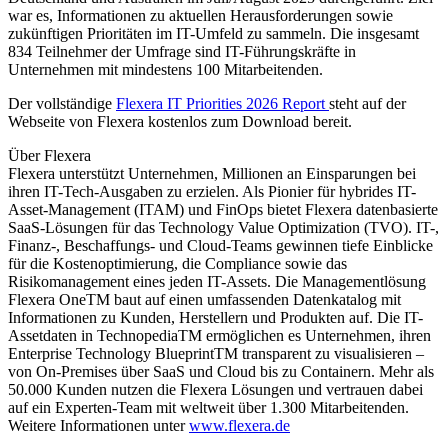
war es, Informationen zu aktuellen Herausforderungen sowie
zukünftigen Prioritäten im IT-Umfeld zu sammeln. Die insgesamt
834 Teilnehmer der Umfrage sind IT-Führungskräfte in
Unternehmen mit mindestens 100 Mitarbeitenden.
Der vollständige
Flexera IT Priorities 2026 Report
steht auf der
Webseite von Flexera kostenlos zum Download bereit.
Über Flexera
Flexera unterstützt Unternehmen, Millionen an Einsparungen bei
ihren IT-Tech-Ausgaben zu erzielen. Als Pionier für hybrides IT-
Asset-Management (ITAM) und FinOps bietet Flexera datenbasierte
SaaS-Lösungen für das Technology Value Optimization (TVO). IT-,
Finanz-, Beschaffungs- und Cloud-Teams gewinnen tiefe Einblicke
für die Kostenoptimierung, die Compliance sowie das
Risikomanagement eines jeden IT-Assets. Die Managementlösung
Flexera OneTM baut auf einen umfassenden Datenkatalog mit
Informationen zu Kunden, Herstellern und Produkten auf. Die IT-
Assetdaten in TechnopediaTM ermöglichen es Unternehmen, ihren
Enterprise Technology BlueprintTM transparent zu visualisieren –
von On-Premises über SaaS und Cloud bis zu Containern. Mehr als
50.000 Kunden nutzen die Flexera Lösungen und vertrauen dabei
auf ein Experten-Team mit weltweit über 1.300 Mitarbeitenden.
Weitere Informationen unter
www.flexera.de