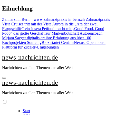
Zu
Eilmeldung
Inhalten
springen
Zahnarzt in Bern – www.zahnarztpraxis-in-bern.ch Zahnarztpraxis
Vista Cruises tritt mit der Vista Aurora in die „Ära der zwei
Flaggschiffe“ ein
Josera Petfood macht mit „Good Food. Good
Poop“ das große Geschäft zur Markenbotschaft
Autorencoach
Mirjam Saeger digitalisiert ihre Erfahrung aus über 100
Buchprojekten
SourcingBlox startet CentaurNexus: Operations-
Plattform für Zscaler-Umgebungen
news-nachrichten.de
Nachrichten zu allen Themen aus aller Welt
news-nachrichten.de
Nachrichten zu allen Themen aus aller Welt
Start