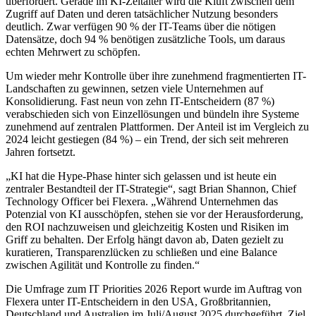
überfordert. Gerade im KI-Zeitalter wird die Kluft zwischen dem
Zugriff auf Daten und deren tatsächlicher Nutzung besonders
deutlich. Zwar verfügen 90 % der IT-Teams über die nötigen
Datensätze, doch 94 % benötigen zusätzliche Tools, um daraus
echten Mehrwert zu schöpfen.
Um wieder mehr Kontrolle über ihre zunehmend fragmentierten IT-
Landschaften zu gewinnen, setzen viele Unternehmen auf
Konsolidierung. Fast neun von zehn IT-Entscheidern (87 %)
verabschieden sich von Einzellösungen und bündeln ihre Systeme
zunehmend auf zentralen Plattformen. Der Anteil ist im Vergleich zu
2024 leicht gestiegen (84 %) – ein Trend, der sich seit mehreren
Jahren fortsetzt.
„KI hat die Hype-Phase hinter sich gelassen und ist heute ein
zentraler Bestandteil der IT-Strategie“, sagt Brian Shannon, Chief
Technology Officer bei Flexera. „Während Unternehmen das
Potenzial von KI ausschöpfen, stehen sie vor der Herausforderung,
den ROI nachzuweisen und gleichzeitig Kosten und Risiken im
Griff zu behalten. Der Erfolg hängt davon ab, Daten gezielt zu
kuratieren, Transparenzlücken zu schließen und eine Balance
zwischen Agilität und Kontrolle zu finden.“
Die Umfrage zum IT Priorities 2026 Report wurde im Auftrag von
Flexera unter IT-Entscheidern in den USA, Großbritannien,
Deutschland und Australien im Juli/August 2025 durchgeführt. Ziel