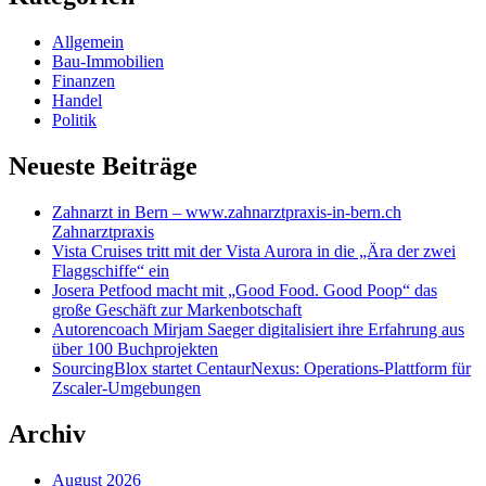
Allgemein
Bau-Immobilien
Finanzen
Handel
Politik
Neueste Beiträge
Zahnarzt in Bern – www.zahnarztpraxis-in-bern.ch
Zahnarztpraxis
Vista Cruises tritt mit der Vista Aurora in die „Ära der zwei
Flaggschiffe“ ein
Josera Petfood macht mit „Good Food. Good Poop“ das
große Geschäft zur Markenbotschaft
Autorencoach Mirjam Saeger digitalisiert ihre Erfahrung aus
über 100 Buchprojekten
SourcingBlox startet CentaurNexus: Operations-Plattform für
Zscaler-Umgebungen
Archiv
August 2026