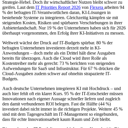
Strategie-Hebel. Doch ihr wirtschaftlicher Nutzen bleibt schwer zu
greifen. Laut dem
IT Priorities Report 2026
von
Flexera
arbeiten 94
% der befragten IT-Verantwortlichen daran, KI-Lösungen in
bestehende Systeme zu integrieren. Gleichzeitig kämpfen sie mit
steigenden Kosten, Risiken und spürbaren Verschiebungen in ihrer
Anbieterlandschaft. Nur 19 % der Unternehmen haben sich für 2026
überhaupt vorgenommen, den Erfolg ihrer KI-Initiativen zu messen.
Weltweit wächst der Druck auf IT-Budgets spürbar. 80 % der
befragten Unternehmen investieren derzeit mehr in KI-
Anwendungen – doch mehr als ein Drittel hält diese Ausgaben
bereits für überzogen. Auch die Cloud wird ihrer Rolle als
Kostentreiber mehr als gerecht: 73 % berichten von steigenden
Aufwendungen für SaaS und Infrastruktur. Für 67 % drücken die
Cloud-Ausgaben zudem schwer auf ohnehin strapazierte IT-
Budgets.
Auch deutsche Unternehmen integrieren KI mit Hochdruck – und
auch hier fehlt oft ein klarer Kurs. 95 % der IT-Entscheider müssen
Innovationen nach eigener Aussage schneller liefern und zugleich
den damit verbundenen ROI belegen. Fast die Hälfte (44 %)
investiert dabei nicht immer in die richtigen Projekte. Weitere 45 %
sind mit dem Tagesgeschäft im IT-Management so eingebunden,
dass für echte Innovationsarbeit kaum Raum und Zeit bleibt.