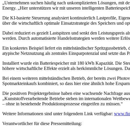
„Unternehmen suchen häufig nach unkomplizierten Lösungen, mit dene
Energy. „Hier unterstützen wir mit unseren intelligenten Batteriespeic
Die KI-basierte Steuerung analysiert kontinuierlich Lastprofile, Eig
über die wirtschaftlich optimale Einsatzstrategie des Speichers und 
Dabei reduziert es gezielt Lastspitzen und senkt den Leistungspreis 
werden. Durch automatisierte Handelsstrategien werden weitere Erlöse
Ein konkretes Beispiel liefert ein mittelständischer Spritzgussbetrie
atypische Netznutzung als zentrales Einsparpotenzial und setzte das
Installiert wurde ein Batteriespeicher mit 180 kWh Kapazität. Die St
höhere wirtschaftliche Effekte erzielt als herkömmliche Lösungen. Das
Bei einem weiteren mittelständischen Betrieb, der bereits zwei Phot
Spotmarkteinkaufs kombiniert, so dass hier eine ähnlich hohe Ersparn
Die positiven Projektergebnisse haben eine wachsende Nachfrage ausge
„Kunststoffverarbeitende Betriebe stehen im internationalen Wettbewe
– ohne in bestehende Produktionsprozesse eingreifen zu müssen.“
Weitere Informationen sind unter folgendem Link verfügbar:
www.fio
Verantwortlicher für diese Pressemitteilung: