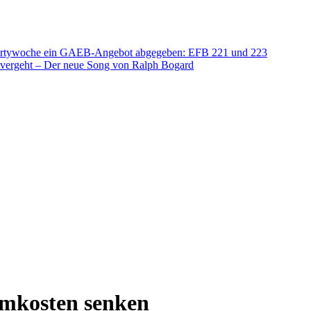
artywoche ein
GAEB-Angebot abgegeben: EFB 221 und 223
e vergeht – Der neue Song von Ralph Bogard
romkosten senken