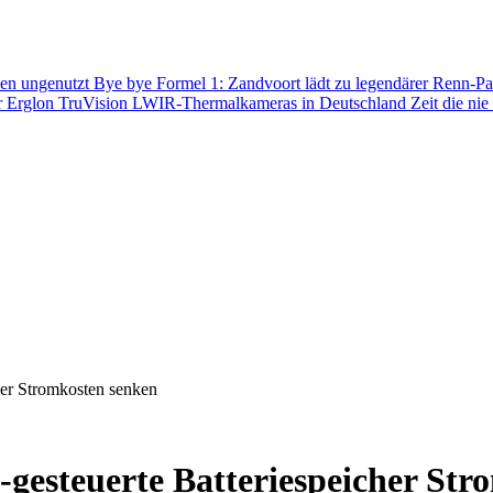
ben ungenutzt
Bye bye Formel 1: Zandvoort lädt zu legendärer Renn-P
er Erglon TruVision LWIR-Thermalkameras in Deutschland
Zeit die ni
her Stromkosten senken
-gesteuerte Batteriespeicher St