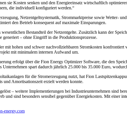
n sie Kosten senken und den Energieeinsatz wirtschaftlich optimieren
hern, die individuell konfiguriert werden.“
enerzeugung, Netzentgeltsystematik, Strommarktpreise sowie Wetter- und
optimiert den Betrieb konsequent auf maximale Einsparungen.
als wesentlichen Bestandteil der Netzentgelte. Zusätzlich kann der Sp
 generiert – ohne Eingriff in die Produktionsprozesse.
b, der mit hohen und schwer nachvollziehbaren Stromkosten konfrontiert 
 Projekt mit minimalem internen Aufwand um.
euerung erfolgt über die Fion Energy Optimizer Software, die den Speic
 Unternehmen spart dadurch jährlich 25.000 bis 35.000 Euro, wodurch si
ovoltaikanlagen für die Stromerzeugung nutzt, hat Fion Lastspitzenka
is und Amortisationszeit erzielt werden konnte.
löst – weitere Implementierungen bei Industrieunternehmen sind bereit
rb und sind besonders sensibel gegenüber Energiekosten. Mit einer int
n-energy.com