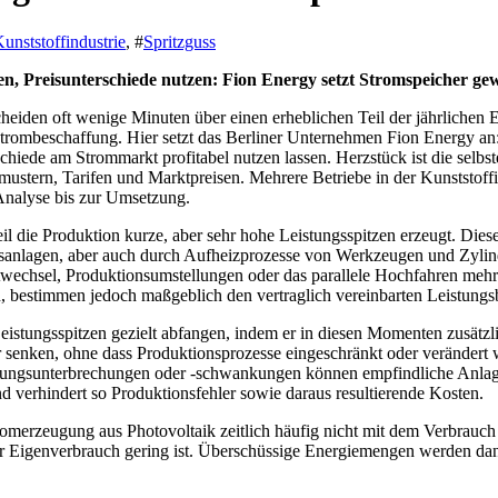
unststoffindustrie
, #
Spritzguss
n, Preisunterschiede nutzen: Fion Energy setzt Stromspeicher ge
heiden oft wenige Minuten über einen erheblichen Teil der jährlichen E
trombeschaffung. Hier setzt das Berliner Unternehmen Fion Energy an: 
chiede am Strommarkt profitabel nutzen lassen. Herzstück ist die selbst
stern, Tarifen und Marktpreisen. Mehrere Betriebe in der Kunststoffind
Analyse bis zur Umsetzung.
eil die Produktion kurze, aber sehr hohe Leistungsspitzen erzeugt. Dies
nsanlagen, aber auch durch Aufheizprozesse von Werkzeugen und Zylin
twechsel, Produktionsumstellungen oder das parallele Hochfahren mehre
n, bestimmen jedoch maßgeblich den vertraglich vereinbarten Leistungsb
n Leistungsspitzen gezielt abfangen, indem er in diesen Momenten zusätz
ar senken, ohne dass Produktionsprozesse eingeschränkt oder verändert 
nnungsunterbrechungen oder -schwankungen können empfindliche Anlag
und verhindert so Produktionsfehler sowie daraus resultierende Kosten.
Stromerzeugung aus Photovoltaik zeitlich häufig nicht mit dem Verbrau
 Eigenverbrauch gering ist. Überschüssige Energiemengen werden dann i