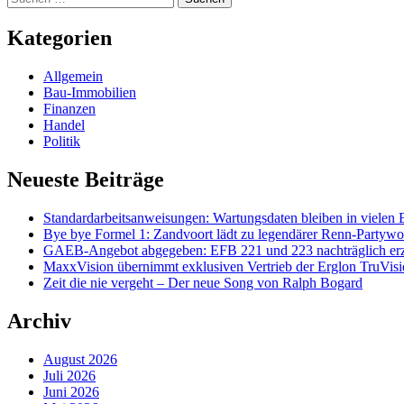
nach:
Kategorien
Allgemein
Bau-Immobilien
Finanzen
Handel
Politik
Neueste Beiträge
Standardarbeitsanweisungen: Wartungsdaten bleiben in vielen 
Bye bye Formel 1: Zandvoort lädt zu legendärer Renn-Partywo
GAEB-Angebot abgegeben: EFB 221 und 223 nachträglich er
MaxxVision übernimmt exklusiven Vertrieb der Erglon TruVi
Zeit die nie vergeht – Der neue Song von Ralph Bogard
Archiv
August 2026
Juli 2026
Juni 2026