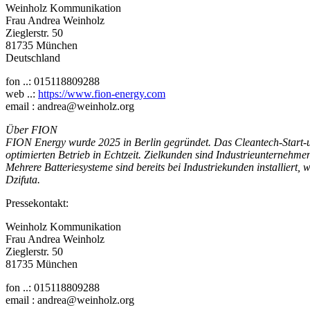
Weinholz Kommunikation
Frau Andrea Weinholz
Zieglerstr. 50
81735 München
Deutschland
fon ..: 015118809288
web ..:
https://www.fion-energy.com
email : andrea@weinholz.org
Über FION
FION Energy wurde 2025 in Berlin gegründet. Das Cleantech-Start-up 
optimierten Betrieb in Echtzeit. Zielkunden sind Industrieunterneh
Mehrere Batteriesysteme sind bereits bei Industriekunden installie
Dzifuta.
Pressekontakt:
Weinholz Kommunikation
Frau Andrea Weinholz
Zieglerstr. 50
81735 München
fon ..: 015118809288
email : andrea@weinholz.org