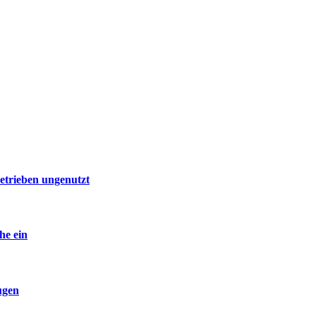
etrieben ungenutzt
he ein
ugen