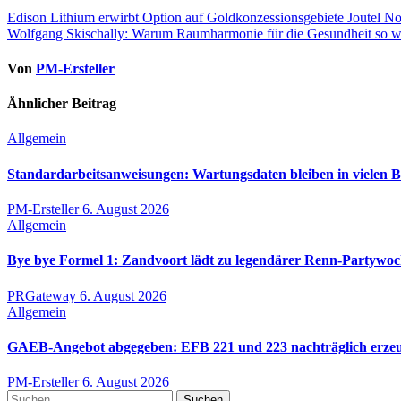
Beitragsnavigation
Edison Lithium erwirbt Option auf Goldkonzessionsgebiete Joutel 
Wolfgang Skischally: Warum Raumharmonie für die Gesundheit so wic
Von
PM-Ersteller
Ähnlicher Beitrag
Allgemein
Standardarbeitsanweisungen: Wartungsdaten bleiben in vielen B
PM-Ersteller
6. August 2026
Allgemein
Bye bye Formel 1: Zandvoort lädt zu legendärer Renn-Partywoc
PRGateway
6. August 2026
Allgemein
GAEB-Angebot abgegeben: EFB 221 und 223 nachträglich erze
PM-Ersteller
6. August 2026
Suchen