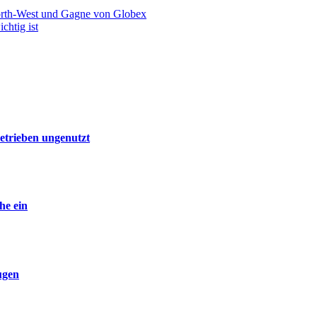
North-West und Gagne von Globex
htig ist
etrieben ungenutzt
he ein
ugen