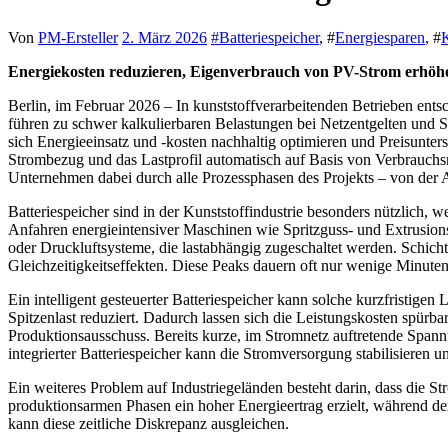
Von
PM-Ersteller
2. März 2026
#
Batteriespeicher
, #
Energiesparen
, #
K
Energiekosten reduzieren, Eigenverbrauch von PV-Strom erhöhe
Berlin, im Februar 2026 – In kunststoffverarbeitenden Betrieben entsc
führen zu schwer kalkulierbaren Belastungen bei Netzentgelten und S
sich Energieeinsatz und -kosten nachhaltig optimieren und Preisunters
Strombezug und das Lastprofil automatisch auf Basis von Verbrauchsmu
Unternehmen dabei durch alle Prozessphasen des Projekts – von der 
Batteriespeicher sind in der Kunststoffindustrie besonders nützlich, w
Anfahren energieintensiver Maschinen wie Spritzguss- und Extrusio
oder Druckluftsysteme, die lastabhängig zugeschaltet werden. Schich
Gleichzeitigkeitseffekten. Diese Peaks dauern oft nur wenige Minute
Ein intelligent gesteuerter Batteriespeicher kann solche kurzfristige
Spitzenlast reduziert. Dadurch lassen sich die Leistungskosten spürb
Produktionsausschuss. Bereits kurze, im Stromnetz auftretende Spa
integrierter Batteriespeicher kann die Stromversorgung stabilisieren 
Ein weiteres Problem auf Industriegeländen besteht darin, dass die 
produktionsarmen Phasen ein hoher Energieertrag erzielt, während der
kann diese zeitliche Diskrepanz ausgleichen.