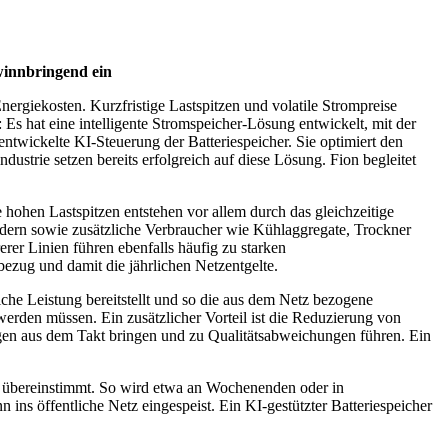
winnbringend ein
nergiekosten. Kurzfristige Lastspitzen und volatile Strompreise
Es hat eine intelligente Stromspeicher-Lösung entwickelt, mit der
entwickelte KI-Steuerung der Batteriespeicher. Sie optimiert den
ustrie setzen bereits erfolgreich auf diese Lösung. Fion begleitet
e hohen Lastspitzen entstehen vor allem durch das gleichzeitige
dern sowie zusätzliche Verbraucher wie Kühlaggregate, Trockner
rer Linien führen ebenfalls häufig zu starken
ezug und damit die jährlichen Netzentgelte.
liche Leistung bereitstellt und so die aus dem Netz bezogene
werden müssen. Ein zusätzlicher Vorteil ist die Reduzierung von
en aus dem Takt bringen und zu Qualitätsabweichungen führen. Ein
ch übereinstimmt. So wird etwa an Wochenenden oder in
ns öffentliche Netz eingespeist. Ein KI-gestützter Batteriespeicher