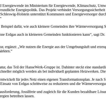
d Energiewende im Ministerium für Energiewende, Klimaschutz, Umw
reundliche Energiepolitik. Das Projekt verbindet Versorgungssicherhe
d Schleswig-Holstein unterstützt Kommunen und Energieversorger durc
“
n Beispiel dafür, wie auch kleinere Gemeinden ihre Wärmeversorgung S
ne Erdgas auch in kleineren Gemeinden funktionieren kann“, sagt Dr.
ur, ergänzt: „Wir nutzen die Energie aus der Umgebungsluft und erze
ärkten.“
, das Teil der HanseWerk-Gruppe ist. Dahinter steckt eine standardis
schneller möglich werden als bei individuell geplanten Heizwerken. Die 
ntwickelt für jedes Netz einen eigenen Transformationsplan. Je nach
 Einsatz von Erdgas schrittweise zu reduzieren und die Wärmeversorgun
orderung, fossilfreie und zugleich für die Kunden bezahlbare Lösung
rgien betreiben lassen.