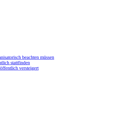
anisatorisch beachten müssen
ich stattfinden
entlich versteigert