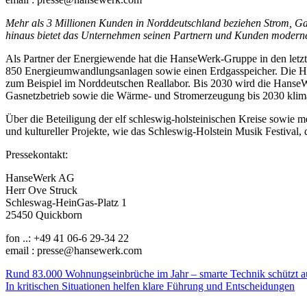
Mehr als 3 Millionen Kunden in Norddeutschland beziehen Strom, Ga
hinaus bietet das Unternehmen seinen Partnern und Kunden moderne 
Als Partner der Energiewende hat die HanseWerk-Gruppe in den letzt
850 Energieumwandlungsanlagen sowie einen Erdgasspeicher. Die Han
zum Beispiel im Norddeutschen Reallabor. Bis 2030 wird die HanseWe
Gasnetzbetrieb sowie die Wärme- und Stromerzeugung bis 2030 kliman
Über die Beteiligung der elf schleswig-holsteinischen Kreise sowie 
und kultureller Projekte, wie das Schleswig-Holstein Musik Festiv
Pressekontakt:
HanseWerk AG
Herr Ove Struck
Schleswag-HeinGas-Platz 1
25450 Quickborn
fon ..: +49 41 06-6 29-34 22
email : presse@hansewerk.com
Beitragsnavigation
Rund 83.000 Wohnungseinbrüche im Jahr – smarte Technik schützt a
In kritischen Situationen helfen klare Führung und Entscheidungen