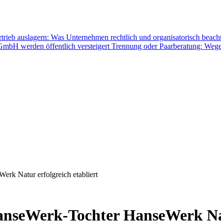
rtrieb auslagern: Was Unternehmen rechtlich und organisatorisch beac
mbH werden öffentlich versteigert
Trennung oder Paarberatung: Wege
k Natur erfolgreich etabliert
seWerk-Tochter HanseWerk Natur