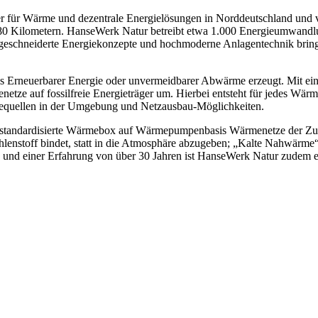
r für Wärme und dezentrale Energielösungen in Norddeutschland und v
0 Kilometern. HanseWerk Natur betreibt etwa 1.000 Energieumwandlun
eschneiderte Energiekonzepte und hochmoderne Anlagentechnik brin
s Erneuerbarer Energie oder unvermeidbarer Abwärme erzeugt. Mit ein
tze auf fossilfreie Energieträger um. Hierbei entsteht für jedes Wärm
iequellen in der Umgebung und Netzausbau-Möglichkeiten.
e standardisierte Wärmebox auf Wärmepumpenbasis Wärmenetze der Zuk
lenstoff bindet, statt in die Atmosphäre abzugeben; „Kalte Nahwärme“
 und einer Erfahrung von über 30 Jahren ist HanseWerk Natur zudem ei