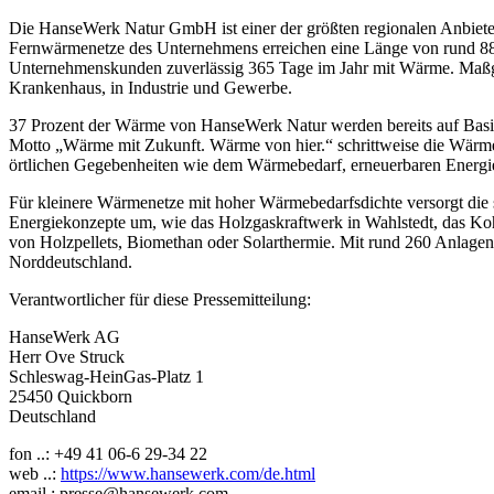
Die HanseWerk Natur GmbH ist einer der größten regionalen Anbiete
Fernwärmenetze des Unternehmens erreichen eine Länge von rund 88
Unternehmenskunden zuverlässig 365 Tage im Jahr mit Wärme. Maßg
Krankenhaus, in Industrie und Gewerbe.
37 Prozent der Wärme von HanseWerk Natur werden bereits auf Basi
Motto „Wärme mit Zukunft. Wärme von hier.“ schrittweise die Wärmene
örtlichen Gegebenheiten wie dem Wärmebedarf, erneuerbaren Energ
Für kleinere Wärmenetze mit hoher Wärmebedarfsdichte versorgt di
Energiekonzepte um, wie das Holzgaskraftwerk in Wahlstedt, das Koh
von Holzpellets, Biomethan oder Solarthermie. Mit rund 260 Anlagen
Norddeutschland.
Verantwortlicher für diese Pressemitteilung:
HanseWerk AG
Herr Ove Struck
Schleswag-HeinGas-Platz 1
25450 Quickborn
Deutschland
fon ..: +49 41 06-6 29-34 22
web ..:
https://www.hansewerk.com/de.html
email : presse@hansewerk.com