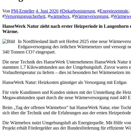
Von
PM-Ersteller
4. Juni 2026
#
Dekarbonisierung
, #
Energiezentrale
,
#
Versorgungssicherheit
, #
wärmebox
, #
Wärmeversorgung
, #
Wärmew
HanseWerk Natur zieht nach erster Heizperiode in Langenhorn eine positive Bilanz. Haushalte, Kita, Schule und Sporthalle werden fossilfrei versorgt. Viele Kunden zahlen weniger für ihre
Wärme.
In Nordfriesland läuft seit Herbst 2025 eine neue Wärmeve
Erdgasversorgung des örtlichen Wärmenetzes und versorgt ne
340 Tonnen CO? eingespart.
Die neue Technik des HanseWerk Unternehmens HanseWerk Natur über
stammen 1,7 Kilowattstunden aus der Umgebungsluft. Zuvor waren es 
Vorlauftemperatur zu liefern – dies ist besonders bei Wärmenetzen i
HanseWerk Natur: Heizkosten günstiger als Versorgung mit Erdgas
Für viele Kundinnen und Kunden sinken mit der Umstellung die Heizk
Megawattstunden spart durch die neue Wärmeversorgung rund 440 Eur
Beim „Tag der offenen Wärmebox“ hat HanseWerk Natur, eine Tochter
sich über die Technik und die Erfahrungen aus der ersten Heizperiode
Die Wärmebox nutzt Umgebungsluft als Energiequelle. Mit Hilfe vo
Projekt erhält Fördergelder aus der Bundesförderung für effiziente