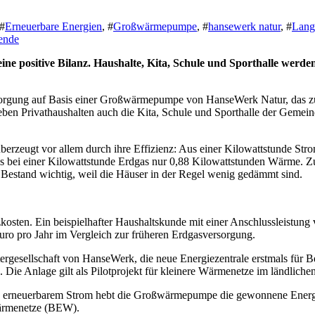
 #
Erneuerbare Energien
, #
Großwärmepumpe
, #
hansewerk natur
, #
Lang
ende
rsorgung auf Basis einer Großwärmepumpe von HanseWerk Natur, das zu
ben Privathaushalten auch die Kita, Schule und Sporthalle der Gemein
zeugt vor allem durch ihre Effizienz: Aus einer Kilowattstunde Str
bei einer Kilowattstunde Erdgas nur 0,88 Kilowattstunden Wärme. Zus
m Bestand wichtig, weil die Häuser in der Regel wenig gedämmt sind.
osten. Ein beispielhafter Haushaltskunde mit einer Anschlussleistung
o pro Jahr im Vergleich zur früheren Erdgasversorgung.
gesellschaft von HanseWerk, die neue Energiezentrale erstmals für B
. Die Anlage gilt als Pilotprojekt für kleinere Wärmenetze im ländlich
n erneuerbarem Strom hebt die Großwärmepumpe die gewonnene Energie
 Wärmenetze (BEW).