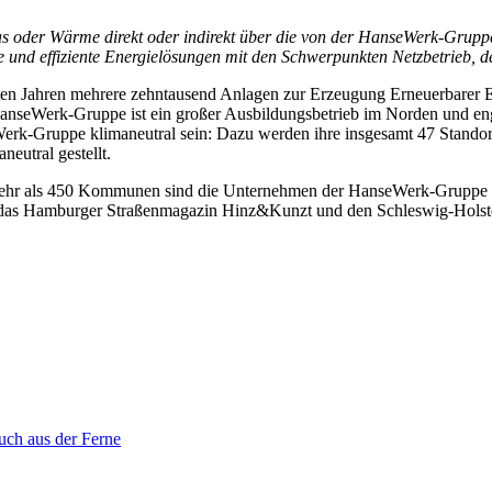
s oder Wärme direkt oder indirekt über die von der HanseWerk-Gruppe
und effiziente Energielösungen mit den Schwerpunkten Netzbetrieb, d
en Jahren mehrere zehntausend Anlagen zur Erzeugung Erneuerbarer Ene
seWerk-Gruppe ist ein großer Ausbildungsbetrieb im Norden und enga
rk-Gruppe klimaneutral sein: Dazu werden ihre insgesamt 47 Standort
eutral gestellt.
mehr als 450 Kommunen sind die Unternehmen der HanseWerk-Gruppe regi
al, das Hamburger Straßenmagazin Hinz&Kunzt und den Schleswig-Hols
uch aus der Ferne