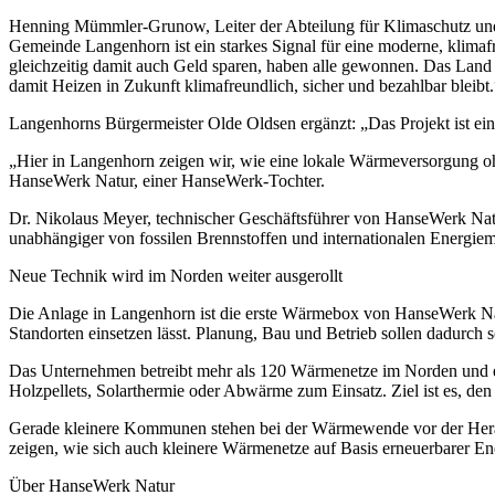
Henning Mümmler-Grunow, Leiter der Abteilung für Klimaschutz un
Gemeinde Langenhorn ist ein starkes Signal für eine moderne, klimaf
gleichzeitig damit auch Geld sparen, haben alle gewonnen. Das Lan
damit Heizen in Zukunft klimafreundlich, sicher und bezahlbar bleibt.
Langenhorns Bürgermeister Olde Oldsen ergänzt: „Das Projekt ist ei
„Hier in Langenhorn zeigen wir, wie eine lokale Wärmeversorgung oh
HanseWerk Natur, einer HanseWerk-Tochter.
Dr. Nikolaus Meyer, technischer Geschäftsführer von HanseWerk Nat
unabhängiger von fossilen Brennstoffen und internationalen Energiem
Neue Technik wird im Norden weiter ausgerollt
Die Anlage in Langenhorn ist die erste Wärmebox von HanseWerk Natur
Standorten einsetzen lässt. Planung, Bau und Betrieb sollen dadurch 
Das Unternehmen betreibt mehr als 120 Wärmenetze im Norden und e
Holzpellets, Solarthermie oder Abwärme zum Einsatz. Ziel ist es, den
Gerade kleinere Kommunen stehen bei der Wärmewende vor der Herausf
zeigen, wie sich auch kleinere Wärmenetze auf Basis erneuerbarer Ene
Über HanseWerk Natur