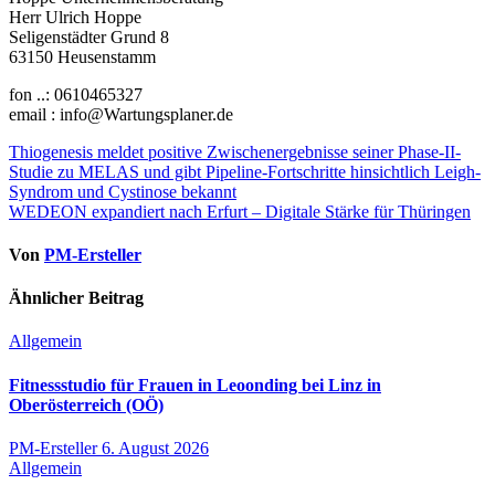
Herr Ulrich Hoppe
Seligenstädter Grund 8
63150 Heusenstamm
fon ..: 0610465327
email : info@Wartungsplaner.de
Beitragsnavigation
Thiogenesis meldet positive Zwischenergebnisse seiner Phase-II-
Studie zu MELAS und gibt Pipeline-Fortschritte hinsichtlich Leigh-
Syndrom und Cystinose bekannt
WEDEON expandiert nach Erfurt – Digitale Stärke für Thüringen
Von
PM-Ersteller
Ähnlicher Beitrag
Allgemein
Fitnessstudio für Frauen in Leoonding bei Linz in
Oberösterreich (OÖ)
PM-Ersteller
6. August 2026
Allgemein