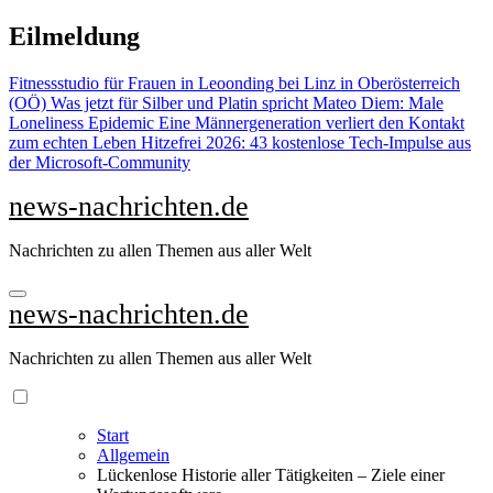
Zu
Eilmeldung
Inhalten
springen
Fitnessstudio für Frauen in Leoonding bei Linz in Oberösterreich
(OÖ)
Was jetzt für Silber und Platin spricht
Mateo Diem: Male
Loneliness Epidemic
Eine Männergeneration verliert den Kontakt
zum echten Leben
Hitzefrei 2026: 43 kostenlose Tech-Impulse aus
der Microsoft-Community
news-nachrichten.de
Nachrichten zu allen Themen aus aller Welt
news-nachrichten.de
Nachrichten zu allen Themen aus aller Welt
Start
Allgemein
Lückenlose Historie aller Tätigkeiten – Ziele einer