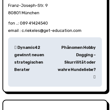
Franz-Joseph-Str. 9
80801 München
fon ..: 089 41424540
email : c.riekeles@get-education.com
B
Dynamic42
Phänomen Hobby
e
gewinnt neuen
Dogging –
i
strategischen
Skurrilität oder
Berater
wahre Hundeliebe?
t
r
a
g