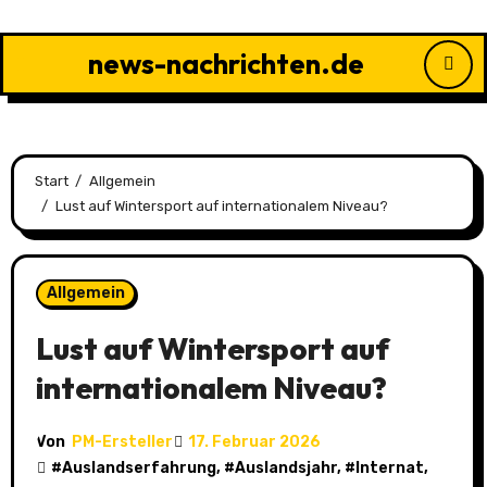
Zu
Inhalten
news-nachrichten.de
springen
Start
Allgemein
Lust auf Wintersport auf internationalem Niveau?
Allgemein
Lust auf Wintersport auf
internationalem Niveau?
Von
PM-Ersteller
17. Februar 2026
#
Auslandserfahrung
, #
Auslandsjahr
, #
Internat
,