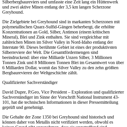
Silberbergbaureviers und umfasste eine Zeit lang ein Hüttenwerk
und zwei aktive Minen entlang der 3,5 km langen Scherzone
Greyhound.
Die Zielgebiete bei Greyhound sind in markanten Scherzonen mit
polymetallischen Quarz-Sulfid-Gängen beherbergt, die erhöhte
Konzentrationen an Gold, Silber, Antimon (einem kritischen
Mineral), Blei und Zink enthalten. Sie sind vergleichbar mit
zahlreichen Minen im Silver Valley in Nord-Idaho entlang der
Interstate 90. Dieses berühmte Gebiet ist eines der produktivsten
Silberreviere der Welt. Die Gesamtfördermengen sind
beeindruckend: über eine Milliarde Unzen Silber, 3 Millionen
Tonnen Zink und 8 Millionen Tonnen Blei im Gesamtwert von über
6 Milliarden Dollar, womit das Silver Valley zu den zehn größten
Bergbaurevieren der Weltgeschichte zählt.
Qualifizierter Sachverständiger
David Dupre, P.Geo, Vice President – Exploration und qualifizierter
Sachverständiger im Sinne der Vorschrift National Instrument 43-
101, hat die technischen Informationen in dieser Pressemitteilung
geprüft und genehmigt.
Die Gehalte der Zone 1350 bei Greyhound sind historisch und
können daher von Metallis nicht verifiziert werden, obwohl es