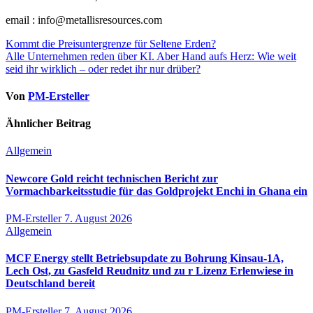
email : info@metallisresources.com
Beitragsnavigation
Kommt die Preisuntergrenze für Seltene Erden?
Alle Unternehmen reden über KI. Aber Hand aufs Herz: Wie weit
seid ihr wirklich – oder redet ihr nur drüber?
Von
PM-Ersteller
Ähnlicher Beitrag
Allgemein
Newcore Gold reicht technischen Bericht zur
Vormachbarkeitsstudie für das Goldprojekt Enchi in Ghana ein
PM-Ersteller
7. August 2026
Allgemein
MCF Energy stellt Betriebsupdate zu Bohrung Kinsau-1A,
Lech Ost, zu Gasfeld Reudnitz und zu r Lizenz Erlenwiese in
Deutschland bereit
PM-Ersteller
7. August 2026