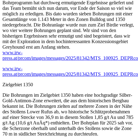
Bohrprogramm hat durchweg ermutigende Ergebnisse geliefert und
das Team bemüht sich nun darum, vor Ende der Saison so viel wie
möglich zu erledigen. Bis dato wurden sieben Bohrungen mit einer
Gesamtlänge von 1.143 Meter in den Zonen Bulldog und 1350
niedergebracht. Die Bohranlage wurde nun zum Ziel Birdie verlegt,
wo vier weitere Bohrungen geplant sind. Wir sind von den
bisherigen Ergebnissen sehr ermutigt und sind begeistert, dass wir
mit der Exploration in dem hochinteressanten Konzessionsgebiet
Greyhound erst am Anfang stehen.
www.irw-
press.at/prcom/images/messages/2025/81342/MTS_100925_DEPRco
www.irw-
press.at/prcom/images/messages/2025/81342/MTS_100925_DEPRco
Zielgebiet 1350
Die Bohrungen im Zielgebiet 1350 haben eine hochgradige Silber-
Gold-Antimon-Zone erweitert, die aus dem historischen Bergbau
bekannt ist. Die Bohrungen zielten auf mehrere Zonen in der Nähe
des Stollens Lower Rufus ab, wo historische Schlitzprobenahmen
auf einer Strecke von 36,9 m in diesem Stollen 1,85 g/t Au und 785
g/t Ag (10,6 g/t AuÄq*) enthielten. Der Bohrplan für 2025 sah vor,
die Scherzone oberhalb und unterhalb des Stollens sowie die Zone
70 m in südlicher Streichrichtung zu durchteufen.