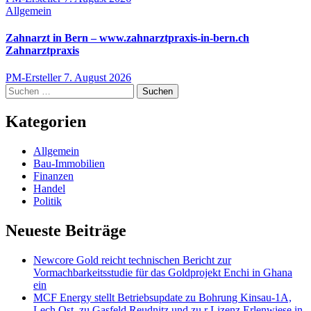
Allgemein
Zahnarzt in Bern – www.zahnarztpraxis-in-bern.ch
Zahnarztpraxis
PM-Ersteller
7. August 2026
Suchen
nach:
Kategorien
Allgemein
Bau-Immobilien
Finanzen
Handel
Politik
Neueste Beiträge
Newcore Gold reicht technischen Bericht zur
Vormachbarkeitsstudie für das Goldprojekt Enchi in Ghana
ein
MCF Energy stellt Betriebsupdate zu Bohrung Kinsau-1A,
Lech Ost, zu Gasfeld Reudnitz und zu r Lizenz Erlenwiese in