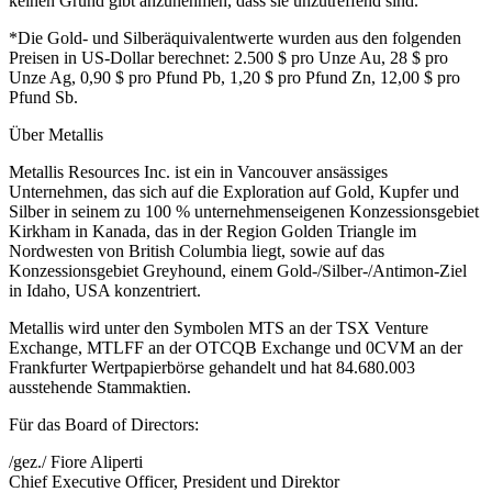
keinen Grund gibt anzunehmen, dass sie unzutreffend sind.
*Die Gold- und Silberäquivalentwerte wurden aus den folgenden
Preisen in US-Dollar berechnet: 2.500 $ pro Unze Au, 28 $ pro
Unze Ag, 0,90 $ pro Pfund Pb, 1,20 $ pro Pfund Zn, 12,00 $ pro
Pfund Sb.
Über Metallis
Metallis Resources Inc. ist ein in Vancouver ansässiges
Unternehmen, das sich auf die Exploration auf Gold, Kupfer und
Silber in seinem zu 100 % unternehmenseigenen Konzessionsgebiet
Kirkham in Kanada, das in der Region Golden Triangle im
Nordwesten von British Columbia liegt, sowie auf das
Konzessionsgebiet Greyhound, einem Gold-/Silber-/Antimon-Ziel
in Idaho, USA konzentriert.
Metallis wird unter den Symbolen MTS an der TSX Venture
Exchange, MTLFF an der OTCQB Exchange und 0CVM an der
Frankfurter Wertpapierbörse gehandelt und hat 84.680.003
ausstehende Stammaktien.
Für das Board of Directors:
/gez./ Fiore Aliperti
Chief Executive Officer, President und Direktor