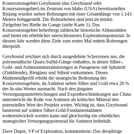
Konzessionsgebiet Greyhound (das Greyhound oder
Konzessionsgebiet) im Zentrum von Idaho (USA) bereitzustellen.
Bislang wurden sieben Bohrungen mit einer Gesamtlänge von 1.143
Metern fertiggestellt. Die Bohrarbeiten sind jetzt im letzten
Zielgebiet bei Birdie im Gange (siehe Karte 1). Das
Konzessionsgebiet beherbergt zahlreiche historische Abbaustätten
und bietet ein erhebliches unerschlossenes Explorationspotenzial. In
diesem Jahr werden diese Ziele zum ersten Mal mittels Bohrungen
überprüft.
Greyhound zeichnet sich durch ausgedehnte Scherzonen aus, die
polymetallische Quarz-Sulfid-Gänge enthalten, in denen Silber-,
Gold- und Antimonmineralisierungen in Paragenese mit Sphalerit
(Zinkblende), Bleiglanz und Stibnit vorkommen. Dieses
Multimetallprofil erhöht die strategische Bedeutung des
Konzessionsgebiets, da Antimon neben Silber und Gold etwa 20 %
des In-situ-Wertes ausmacht. Nach den jüngsten
Versorgungsunterbrechungen und Exportbeschränkungen aus China
unterstreicht die Rolle von Antimon als kritisches Mineral den
potenziellen Wert des Projekts weiter. Wichtig ist, dass Greyhound
basierend auf soliden Silber-Gold-Fundamentaldaten
weiterentwickelt werden kann und gleichzeitig ein erhebliches
strategisches Versorgungspotenzial für Antimon beibehält.
Dave Dupre, VP of Exploration, kommentierte: Das diesjährige