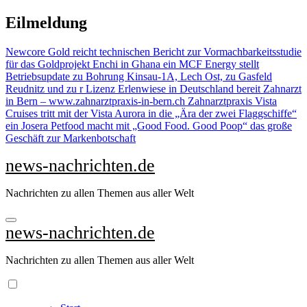
Zu
Eilmeldung
Inhalten
springen
Newcore Gold reicht technischen Bericht zur Vormachbarkeitsstudie
für das Goldprojekt Enchi in Ghana ein
MCF Energy stellt
Betriebsupdate zu Bohrung Kinsau-1A, Lech Ost, zu Gasfeld
Reudnitz und zu r Lizenz Erlenwiese in Deutschland bereit
Zahnarzt
in Bern – www.zahnarztpraxis-in-bern.ch Zahnarztpraxis
Vista
Cruises tritt mit der Vista Aurora in die „Ära der zwei Flaggschiffe“
ein
Josera Petfood macht mit „Good Food. Good Poop“ das große
Geschäft zur Markenbotschaft
news-nachrichten.de
Nachrichten zu allen Themen aus aller Welt
news-nachrichten.de
Nachrichten zu allen Themen aus aller Welt