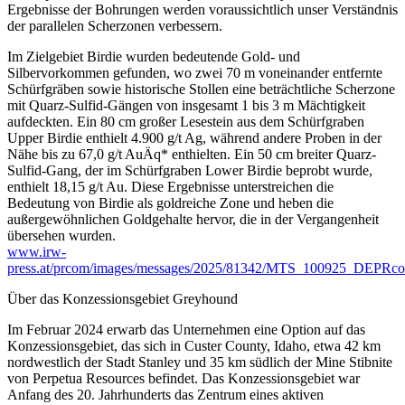
Ergebnisse der Bohrungen werden voraussichtlich unser Verständnis
der parallelen Scherzonen verbessern.
Im Zielgebiet Birdie wurden bedeutende Gold- und
Silbervorkommen gefunden, wo zwei 70 m voneinander entfernte
Schürfgräben sowie historische Stollen eine beträchtliche Scherzone
mit Quarz-Sulfid-Gängen von insgesamt 1 bis 3 m Mächtigkeit
aufdeckten. Ein 80 cm großer Lesestein aus dem Schürfgraben
Upper Birdie enthielt 4.900 g/t Ag, während andere Proben in der
Nähe bis zu 67,0 g/t AuÄq* enthielten. Ein 50 cm breiter Quarz-
Sulfid-Gang, der im Schürfgraben Lower Birdie beprobt wurde,
enthielt 18,15 g/t Au. Diese Ergebnisse unterstreichen die
Bedeutung von Birdie als goldreiche Zone und heben die
außergewöhnlichen Goldgehalte hervor, die in der Vergangenheit
übersehen wurden.
www.irw-
press.at/prcom/images/messages/2025/81342/MTS_100925_DEPRco
Über das Konzessionsgebiet Greyhound
Im Februar 2024 erwarb das Unternehmen eine Option auf das
Konzessionsgebiet, das sich in Custer County, Idaho, etwa 42 km
nordwestlich der Stadt Stanley und 35 km südlich der Mine Stibnite
von Perpetua Resources befindet. Das Konzessionsgebiet war
Anfang des 20. Jahrhunderts das Zentrum eines aktiven