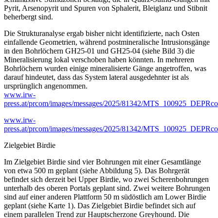
Pyrit, Arsenopyrit und Spuren von Sphalerit, Bleiglanz und Stibnit
beherbergt sind.
Die Strukturanalyse ergab bisher nicht identifizierte, nach Osten
einfallende Geometrien, während postmineralische Intrusionsgänge
in den Bohrlöchern GH25-01 und GH25-04 (siehe Bild 3) die
Mineralisierung lokal verschoben haben könnten. In mehreren
Bohrlöchern wurden einige mineralisierte Gänge angetroffen, was
darauf hindeutet, dass das System lateral ausgedehnter ist als
ursprünglich angenommen.
www.irw-
press.at/prcom/images/messages/2025/81342/MTS_100925_DEPRco
www.irw-
press.at/prcom/images/messages/2025/81342/MTS_100925_DEPRco
Zielgebiet Birdie
Im Zielgebiet Birdie sind vier Bohrungen mit einer Gesamtlänge
von etwa 500 m geplant (siehe Abbildung 5). Das Bohrgerät
befindet sich derzeit bei Upper Birdie, wo zwei Scherenbohrungen
unterhalb des oberen Portals geplant sind. Zwei weitere Bohrungen
sind auf einer anderen Plattform 50 m südöstlich am Lower Birdie
geplant (siehe Karte 1). Das Zielgebiet Birdie befindet sich auf
einem parallelen Trend zur Hauptscherzone Greyhound. Die