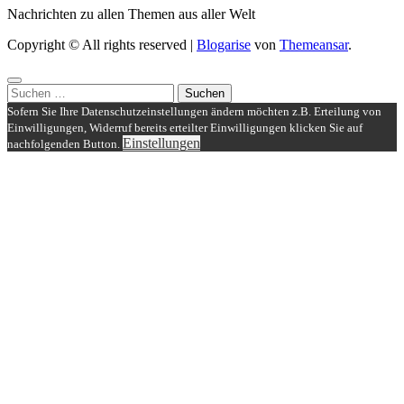
Nachrichten zu allen Themen aus aller Welt
Copyright © All rights reserved
|
Blogarise
von
Themeansar
.
Suchen
nach:
Sofern Sie Ihre Datenschutzeinstellungen ändern möchten z.B. Erteilung von
Einwilligungen, Widerruf bereits erteilter Einwilligungen klicken Sie auf
Einstellungen
nachfolgenden Button.