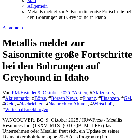
Start
Allgemein
Metallis meldet zur Saisonmitte große Fortschritte bei
den Bohrungen auf Greyhound in Idaho
Allgemein
Metallis meldet zur
Saisonmitte große Fortschritte
bei den Bohrungen auf
Greyhound in Idaho
Von
PM-Ersteller
9. Oktober 2025
#
Aktien
, #
Aktienkurs
,
#
Aktienmarkt
, #
Börse
, #
Börsen News
, #
Finanz
, #
Finanzen
, #
Gel
,
#
Geld
, #
Nachrichten
, #
Nachrichten Aktuell
, #
Wirtschaft
,
#
Wirtschaftsmeldungen
VANCOUVER, BC, 9. Oktober 2025 / IRW-Press / Metallis
Resources Inc. (TSXV: MTS) (OTCQB: MTLFF) (das
Unternehmen oder Metallis) freut sich, ein Update zu seiner
Diamantkernbohrkampagne 2025 (das Programm) im