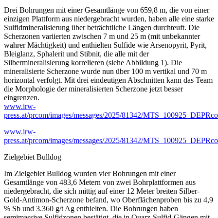
Drei Bohrungen mit einer Gesamtlänge von 659,8 m, die von einer
einzigen Plattform aus niedergebracht wurden, haben alle eine starke
Sulfidmineralisierung über beträchtliche Längen durchteuft. Die
Scherzonen variierten zwischen 7 m und 25 m (mit unbekannter
wahrer Mächtigkeit) und enthielten Sulfide wie Arsenopyrit, Pyrit,
Bleiglanz, Sphalerit und Stibnit, die alle mit der
Silbermineralisierung korrelieren (siehe Abbildung 1). Die
mineralisierte Scherzone wurde nun über 100 m vertikal und 70 m
horizontal verfolgt. Mit drei eindeutigen Abschnitten kann das Team
die Morphologie der mineralisierten Scherzone jetzt besser
eingrenzen.
www.irw-
press.at/prcom/images/messages/2025/81342/MTS_100925_DEPRco
www.irw-
press.at/prcom/images/messages/2025/81342/MTS_100925_DEPRco
Zielgebiet Bulldog
Im Zielgebiet Bulldog wurden vier Bohrungen mit einer
Gesamtlänge von 483,6 Metern von zwei Bohrplattformen aus
niedergebracht, die sich mittig auf einer 12 Meter breiten Silber-
Gold-Antimon-Scherzone befand, wo Oberflächenproben bis zu 4,9
% Sb und 3.360 g/t Ag enthielten. Die Bohrungen haben
semimassive Sulfidzonen bestätigt, die in Quarz-Sulfid-Gängen mit