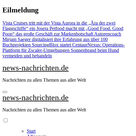
Zu
Eilmeldung
Inhalten
springen
Vista Cruises tritt mit der Vista Aurora in die „Ära der zwei
Flaggschiffe“ ein
Josera Petfood macht mit „Good Food. Good
Poop“ das große Geschäft zur Markenbotschaft
Autorencoach
Mirjam Saeger digitalisiert ihre Erfahrung aus über 100
Buchprojekten
SourcingBlox startet CentaurNexus: Operations-
Plattform für Zscaler-Umgebungen
Sonnenbrand beim Hund
vermeiden und behandeln
news-nachrichten.de
Nachrichten zu allen Themen aus aller Welt
news-nachrichten.de
Nachrichten zu allen Themen aus aller Welt
Start