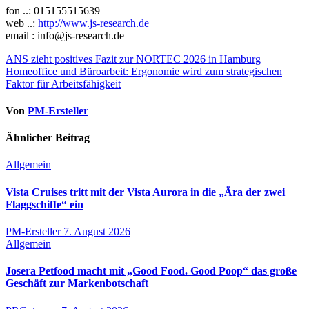
fon ..: 015155515639
web ..:
http://www.js-research.de
email : info@js-research.de
Beitragsnavigation
ANS zieht positives Fazit zur NORTEC 2026 in Hamburg
Homeoffice und Büroarbeit: Ergonomie wird zum strategischen
Faktor für Arbeitsfähigkeit
Von
PM-Ersteller
Ähnlicher Beitrag
Allgemein
Vista Cruises tritt mit der Vista Aurora in die „Ära der zwei
Flaggschiffe“ ein
PM-Ersteller
7. August 2026
Allgemein
Josera Petfood macht mit „Good Food. Good Poop“ das große
Geschäft zur Markenbotschaft