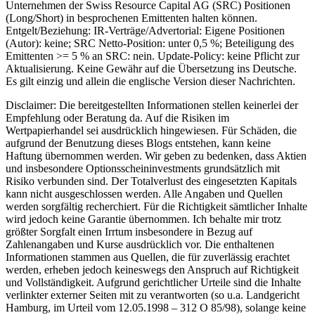
Unternehmen der Swiss Resource Capital AG (SRC) Positionen
(Long/Short) in besprochenen Emittenten halten können.
Entgelt/Beziehung: IR-Verträge/Advertorial: Eigene Positionen
(Autor): keine; SRC Netto-Position: unter 0,5 %; Beteiligung des
Emittenten >= 5 % an SRC: nein. Update-Policy: keine Pflicht zur
Aktualisierung. Keine Gewähr auf die Übersetzung ins Deutsche.
Es gilt einzig und allein die englische Version dieser Nachrichten.
Disclaimer: Die bereitgestellten Informationen stellen keinerlei der
Empfehlung oder Beratung da. Auf die Risiken im
Wertpapierhandel sei ausdrücklich hingewiesen. Für Schäden, die
aufgrund der Benutzung dieses Blogs entstehen, kann keine
Haftung übernommen werden. Wir geben zu bedenken, dass Aktien
und insbesondere Optionsscheininvestments grundsätzlich mit
Risiko verbunden sind. Der Totalverlust des eingesetzten Kapitals
kann nicht ausgeschlossen werden. Alle Angaben und Quellen
werden sorgfältig recherchiert. Für die Richtigkeit sämtlicher Inhalte
wird jedoch keine Garantie übernommen. Ich behalte mir trotz
größter Sorgfalt einen Irrtum insbesondere in Bezug auf
Zahlenangaben und Kurse ausdrücklich vor. Die enthaltenen
Informationen stammen aus Quellen, die für zuverlässig erachtet
werden, erheben jedoch keineswegs den Anspruch auf Richtigkeit
und Vollständigkeit. Aufgrund gerichtlicher Urteile sind die Inhalte
verlinkter externer Seiten mit zu verantworten (so u.a. Landgericht
Hamburg, im Urteil vom 12.05.1998 – 312 O 85/98), solange keine