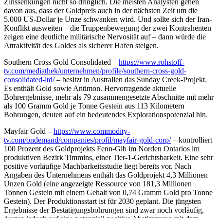
Zinssenkungen nicht so dringlich. Die meisten Analysten gehen
davon aus, dass der Goldpreis auch in der nächsten Zeit um die
5.000 US-Dollar je Unze schwanken wird. Und sollte sich der Iran-
Konflikt ausweiten – die Truppenbewegung der zwei Kontrahenten
zeigen eine deutliche militärische Nervosität auf – dann würde die
Attraktivität des Goldes als sicherer Hafen steigen.
Southern Cross Gold Consolidated –
https://www.rohstoff-
tv.com/mediathek/unternehmen/profile/southern-cross-gold-
consolidated-ltd/
– besitzt in Australien das Sunday Creek-Projekt.
Es enthält Gold sowie Antimon. Hervorragende aktuelle
Bohrergebnisse, mehr als 79 zusammengesetzte Abschnitte mit mehr
als 100 Gramm Gold je Tonne Gestein aus 113 Kilometern
Bohrungen, deuten auf ein bedeutendes Explorationspotenzial hin.
Mayfair Gold –
https://www.commodity-
tv.com/ondemand/companies/profil/mayfair-gold-corp/
– kontrolliert
100 Prozent des Goldprojekts Fenn-Gib im Norden Ontarios im
produktiven Bezirk Timmins, einer Tier-1-Gerichtsbarkeit. Eine sehr
positive vorläufige Machbarkeitsstudie liegt bereits vor. Nach
Angaben des Unternehmens enthält das Goldprojekt 4,3 Millionen
Unzen Gold (eine angezeigte Ressource von 181,3 Millionen
Tonnen Gestein mit einem Gehalt von 0,74 Gramm Gold pro Tonne
Gestein). Der Produktionsstart ist für 2030 geplant. Die jüngsten
Ergebnisse der Bestätigungsbohrungen sind zwar noch vorläufig,