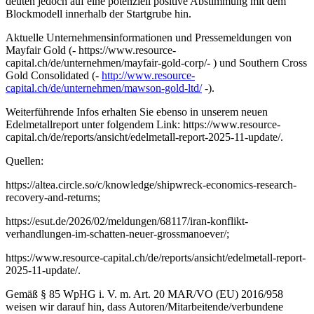
deuten jedoch auf eine potenziell positive Abstimmung mit dem
Blockmodell innerhalb der Startgrube hin.
Aktuelle Unternehmensinformationen und Pressemeldungen von
Mayfair Gold (- https://www.resource-
capital.ch/de/unternehmen/mayfair-gold-corp/- ) und Southern Cross
Gold Consolidated (-
http://www.resource-
capital.ch/de/unternehmen/mawson-gold-ltd/
-).
Weiterführende Infos erhalten Sie ebenso in unserem neuen
Edelmetallreport unter folgendem Link: https://www.resource-
capital.ch/de/reports/ansicht/edelmetall-report-2025-11-update/.
Quellen:
https://altea.circle.so/c/knowledge/shipwreck-economics-research-
recovery-and-returns;
https://esut.de/2026/02/meldungen/68117/iran-konflikt-
verhandlungen-im-schatten-neuer-grossmanoever/;
https://www.resource-capital.ch/de/reports/ansicht/edelmetall-report-
2025-11-update/.
Gemäß § 85 WpHG i. V. m. Art. 20 MAR/VO (EU) 2016/958
weisen wir darauf hin, dass Autoren/Mitarbeitende/verbundene