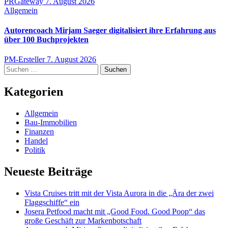
PRGateway
7. August 2026
Allgemein
Autorencoach Mirjam Saeger digitalisiert ihre Erfahrung aus
über 100 Buchprojekten
PM-Ersteller
7. August 2026
Suchen
nach:
Kategorien
Allgemein
Bau-Immobilien
Finanzen
Handel
Politik
Neueste Beiträge
Vista Cruises tritt mit der Vista Aurora in die „Ära der zwei
Flaggschiffe“ ein
Josera Petfood macht mit „Good Food. Good Poop“ das
große Geschäft zur Markenbotschaft