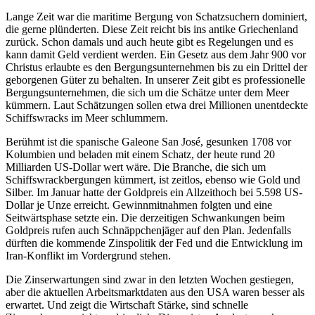
Lange Zeit war die maritime Bergung von Schatzsuchern dominiert,
die gerne plünderten. Diese Zeit reicht bis ins antike Griechenland
zurück. Schon damals und auch heute gibt es Regelungen und es
kann damit Geld verdient werden. Ein Gesetz aus dem Jahr 900 vor
Christus erlaubte es den Bergungsunternehmen bis zu ein Drittel der
geborgenen Güter zu behalten. In unserer Zeit gibt es professionelle
Bergungsunternehmen, die sich um die Schätze unter dem Meer
kümmern. Laut Schätzungen sollen etwa drei Millionen unentdeckte
Schiffswracks im Meer schlummern.
Berühmt ist die spanische Galeone San José, gesunken 1708 vor
Kolumbien und beladen mit einem Schatz, der heute rund 20
Milliarden US-Dollar wert wäre. Die Branche, die sich um
Schiffswrackbergungen kümmert, ist zeitlos, ebenso wie Gold und
Silber. Im Januar hatte der Goldpreis ein Allzeithoch bei 5.598 US-
Dollar je Unze erreicht. Gewinnmitnahmen folgten und eine
Seitwärtsphase setzte ein. Die derzeitigen Schwankungen beim
Goldpreis rufen auch Schnäppchenjäger auf den Plan. Jedenfalls
dürften die kommende Zinspolitik der Fed und die Entwicklung im
Iran-Konflikt im Vordergrund stehen.
Die Zinserwartungen sind zwar in den letzten Wochen gestiegen,
aber die aktuellen Arbeitsmarktdaten aus den USA waren besser als
erwartet. Und zeigt die Wirtschaft Stärke, sind schnelle