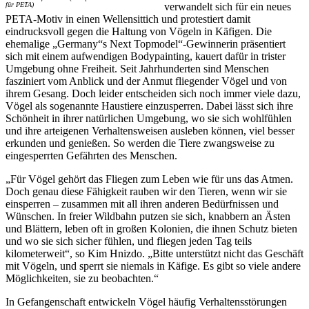
für PETA)
verwandelt sich für ein neues
PETA-Motiv in einen Wellensittich und protestiert damit
eindrucksvoll gegen die Haltung von Vögeln in Käfigen. Die
ehemalige „Germany“s Next Topmodel“-Gewinnerin präsentiert
sich mit einem aufwendigen Bodypainting, kauert dafür in trister
Umgebung ohne Freiheit. Seit Jahrhunderten sind Menschen
fasziniert vom Anblick und der Anmut fliegender Vögel und von
ihrem Gesang. Doch leider entscheiden sich noch immer viele dazu,
Vögel als sogenannte Haustiere einzusperren. Dabei lässt sich ihre
Schönheit in ihrer natürlichen Umgebung, wo sie sich wohlfühlen
und ihre arteigenen Verhaltensweisen ausleben können, viel besser
erkunden und genießen. So werden die Tiere zwangsweise zu
eingesperrten Gefährten des Menschen.
„Für Vögel gehört das Fliegen zum Leben wie für uns das Atmen.
Doch genau diese Fähigkeit rauben wir den Tieren, wenn wir sie
einsperren – zusammen mit all ihren anderen Bedürfnissen und
Wünschen. In freier Wildbahn putzen sie sich, knabbern an Ästen
und Blättern, leben oft in großen Kolonien, die ihnen Schutz bieten
und wo sie sich sicher fühlen, und fliegen jeden Tag teils
kilometerweit“, so Kim Hnizdo. „Bitte unterstützt nicht das Geschäft
mit Vögeln, und sperrt sie niemals in Käfige. Es gibt so viele andere
Möglichkeiten, sie zu beobachten.“
In Gefangenschaft entwickeln Vögel häufig Verhaltensstörungen