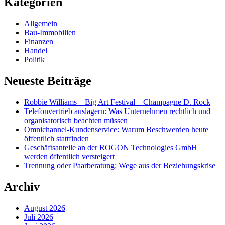
Kategorien
Allgemein
Bau-Immobilien
Finanzen
Handel
Politik
Neueste Beiträge
Robbie Williams – Big Art Festival – Champagne D. Rock
Telefonvertrieb auslagern: Was Unternehmen rechtlich und
organisatorisch beachten müssen
Omnichannel-Kundenservice: Warum Beschwerden heute
öffentlich stattfinden
Geschäftsanteile an der ROGON Technologies GmbH
werden öffentlich versteigert
Trennung oder Paarberatung: Wege aus der Beziehungskrise
Archiv
August 2026
Juli 2026