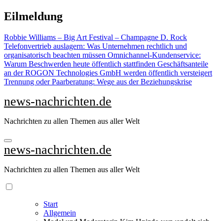
Zu
Eilmeldung
Inhalten
springen
Robbie Williams – Big Art Festival – Champagne D. Rock
Telefonvertrieb auslagern: Was Unternehmen rechtlich und
organisatorisch beachten müssen
Omnichannel-Kundenservice:
Warum Beschwerden heute öffentlich stattfinden
Geschäftsanteile
an der ROGON Technologies GmbH werden öffentlich versteigert
Trennung oder Paarberatung: Wege aus der Beziehungskrise
news-nachrichten.de
Nachrichten zu allen Themen aus aller Welt
news-nachrichten.de
Nachrichten zu allen Themen aus aller Welt
Start
Allgemein