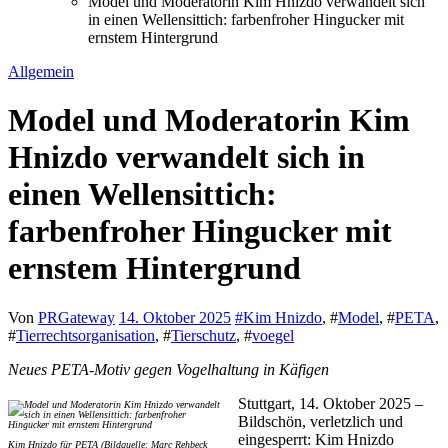
Model und Moderatorin Kim Hnizdo verwandelt sich
in einen Wellensittich: farbenfroher Hingucker mit
ernstem Hintergrund
Allgemein
Model und Moderatorin Kim
Hnizdo verwandelt sich in
einen Wellensittich:
farbenfroher Hingucker mit
ernstem Hintergrund
Von
PRGateway
14. Oktober 2025
#
Kim Hnizdo
, #
Model
, #
PETA
,
#
Tierrechtsorganisation
, #
Tierschutz
, #
voegel
Neues PETA-Motiv gegen Vogelhaltung in Käfigen
Stuttgart, 14. Oktober 2025 –
Bildschön, verletzlich und
eingesperrt: Kim Hnizdo
Kim Hnizdo für PETA (Bildquelle: Marc Rehbeck