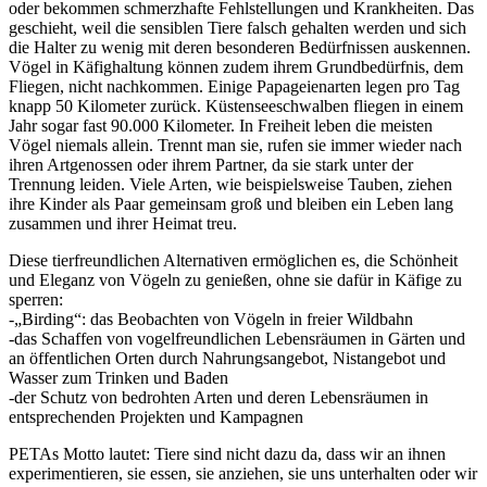
oder bekommen schmerzhafte Fehlstellungen und Krankheiten. Das
geschieht, weil die sensiblen Tiere falsch gehalten werden und sich
die Halter zu wenig mit deren besonderen Bedürfnissen auskennen.
Vögel in Käfighaltung können zudem ihrem Grundbedürfnis, dem
Fliegen, nicht nachkommen. Einige Papageienarten legen pro Tag
knapp 50 Kilometer zurück. Küstenseeschwalben fliegen in einem
Jahr sogar fast 90.000 Kilometer. In Freiheit leben die meisten
Vögel niemals allein. Trennt man sie, rufen sie immer wieder nach
ihren Artgenossen oder ihrem Partner, da sie stark unter der
Trennung leiden. Viele Arten, wie beispielsweise Tauben, ziehen
ihre Kinder als Paar gemeinsam groß und bleiben ein Leben lang
zusammen und ihrer Heimat treu.
Diese tierfreundlichen Alternativen ermöglichen es, die Schönheit
und Eleganz von Vögeln zu genießen, ohne sie dafür in Käfige zu
sperren:
-„Birding“: das Beobachten von Vögeln in freier Wildbahn
-das Schaffen von vogelfreundlichen Lebensräumen in Gärten und
an öffentlichen Orten durch Nahrungsangebot, Nistangebot und
Wasser zum Trinken und Baden
-der Schutz von bedrohten Arten und deren Lebensräumen in
entsprechenden Projekten und Kampagnen
PETAs Motto lautet: Tiere sind nicht dazu da, dass wir an ihnen
experimentieren, sie essen, sie anziehen, sie uns unterhalten oder wir