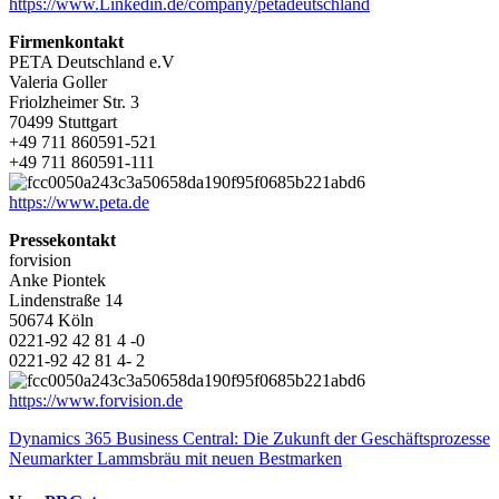
https://www.Linkedin.de/company/petadeutschland
Firmenkontakt
PETA Deutschland e.V
Valeria Goller
Friolzheimer Str. 3
70499 Stuttgart
+49 711 860591-521
+49 711 860591-111
https://www.peta.de
Pressekontakt
forvision
Anke Piontek
Lindenstraße 14
50674 Köln
0221-92 42 81 4 -0
0221-92 42 81 4- 2
https://www.forvision.de
Beitragsnavigation
Dynamics 365 Business Central: Die Zukunft der Geschäftsprozesse
Neumarkter Lammsbräu mit neuen Bestmarken