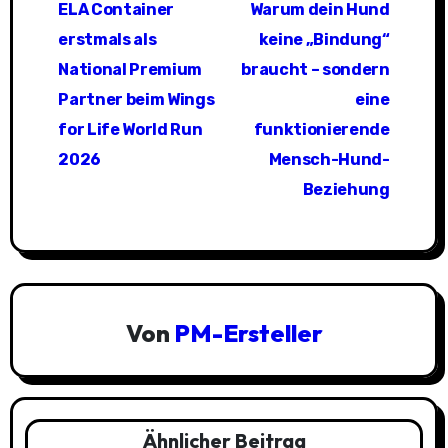
ELA Container
Warum dein Hund
e
erstmals als
keine „Bindung“
i
National Premium
braucht – sondern
Partner beim Wings
eine
t
for Life World Run
funktionierende
r
2026
Mensch-Hund-
a
Beziehung
g
s
n
Von
PM-Ersteller
a
v
i
Ähnlicher Beitrag