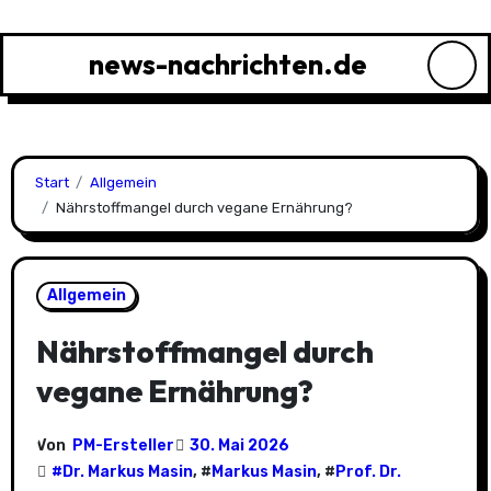
Zu
Inhalten
news-nachrichten.de
springen
Start
Allgemein
Nährstoffmangel durch vegane Ernährung?
Allgemein
Nährstoffmangel durch
vegane Ernährung?
Von
PM-Ersteller
30. Mai 2026
#
Dr. Markus Masin
, #
Markus Masin
, #
Prof. Dr.