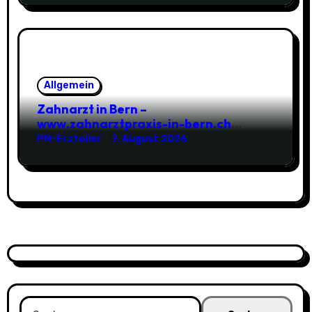
Allgemein
Zahnarzt in Bern –
www.zahnarztpraxis-in-bern.ch
Zahnarztpraxis
PM-Ersteller
7. August 2026
Suchen