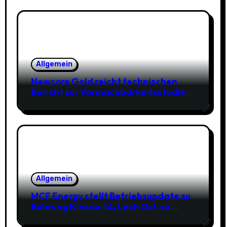
Allgemein
Newcore Gold reicht technischen
Bericht zur Vormachbarkeitsstudie
für das Goldprojekt Enchi in Ghana
ein
Allgemein
MCF Energy stellt Betriebsupdate zu
Bohrung Kinsau-1A, Lech Ost, zu
Gasfeld Reudnitz und zu r Lizenz