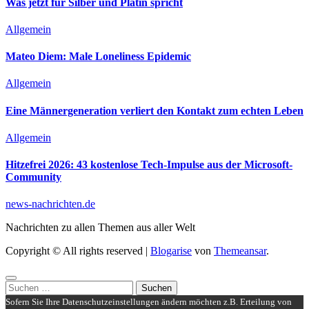
Was jetzt für Silber und Platin spricht
Allgemein
Mateo Diem: Male Loneliness Epidemic
Allgemein
Eine Männergeneration verliert den Kontakt zum echten Leben
Allgemein
Hitzefrei 2026: 43 kostenlose Tech-Impulse aus der Microsoft-
Community
news-nachrichten.de
Nachrichten zu allen Themen aus aller Welt
Copyright © All rights reserved
|
Blogarise
von
Themeansar
.
Suchen
nach:
Sofern Sie Ihre Datenschutzeinstellungen ändern möchten z.B. Erteilung von