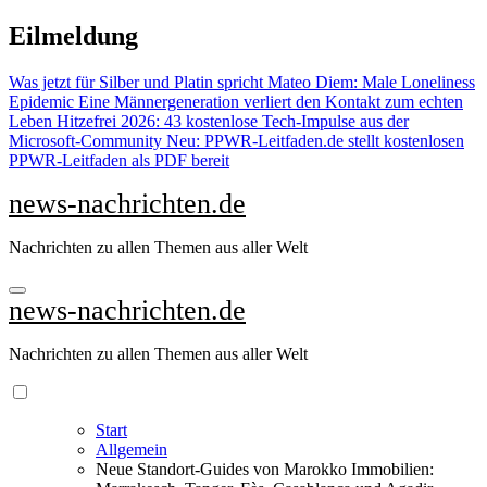
Zu
Eilmeldung
Inhalten
springen
Was jetzt für Silber und Platin spricht
Mateo Diem: Male Loneliness
Epidemic
Eine Männergeneration verliert den Kontakt zum echten
Leben
Hitzefrei 2026: 43 kostenlose Tech-Impulse aus der
Microsoft-Community
Neu: PPWR-Leitfaden.de stellt kostenlosen
PPWR-Leitfaden als PDF bereit
news-nachrichten.de
Nachrichten zu allen Themen aus aller Welt
news-nachrichten.de
Nachrichten zu allen Themen aus aller Welt
Start
Allgemein
Neue Standort-Guides von Marokko Immobilien: