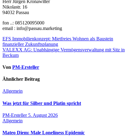
Herr Jürgen Kronawitter
Nikolastr. 16
94032 Passau
fon ..: 085120095000
email : info@passau.marketing
Beitragsnavigation
EFS Immobilienkonzept: Mietfreies Wohnen als Baustein
finanzieller Zukunftsplanung
VALEXX AG: Unabhängige Vermögensverwaltung mit Sitz in
Beckum
Von
PM-Ersteller
Ähnlicher Beitrag
Allgemein
Was jetzt für Silber und Platin spricht
PM-Ersteller
5. August 2026
Allgemein
Mateo Diem: Male Loneliness Epidemic