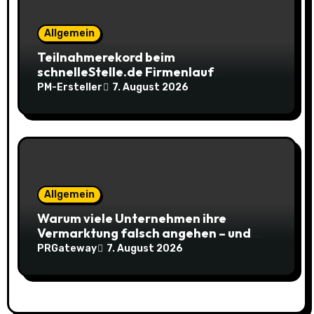
Allgemein
Teilnahmerekord beim
schnelleStelle.de Firmenlauf
Braunschweig
PM-Ersteller
7. August 2026
Allgemein
Warum viele Unternehmen ihre
Vermarktung falsch angehen – und
warum das ihr Wachstum ausbremst
PRGateway
7. August 2026