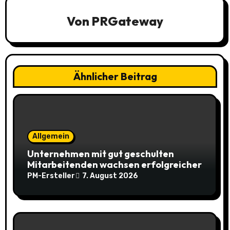
a
Von
PRGateway
v
i
Ähnlicher Beitrag
g
a
t
Allgemein
i
Unternehmen mit gut geschulten
o
Mitarbeitenden wachsen erfolgreicher
PM-Ersteller
7. August 2026
n