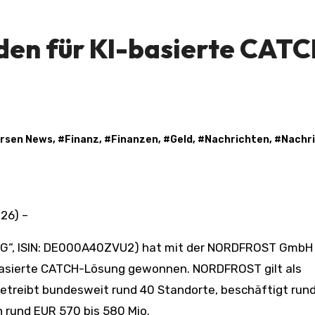
en für KI-basierte CATC
rsen News
, #
Finanz
, #
Finanzen
, #
Geld
, #
Nachrichten
, #
Nachr
26) –
 AG“, ISIN: DE000A40ZVU2) hat mit der NORDFROST GmbH 
basierte CATCH-Lösung gewonnen. NORDFROST gilt als
 betreibt bundesweit rund 40 Standorte, beschäftigt run
n rund EUR 570 bis 580 Mio.