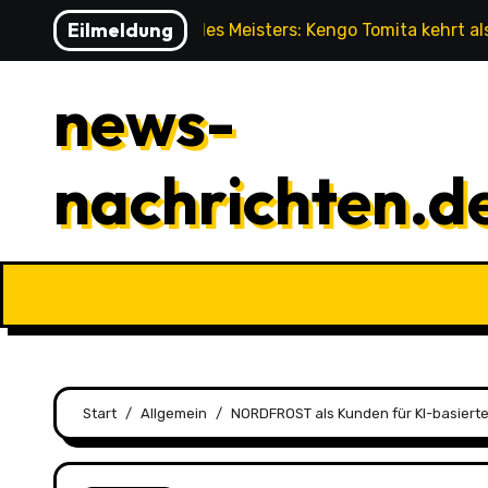
Zu
Eilmeldung
Die Rückkehr des Meisters: Kengo Tomita kehrt a
Inhalten
springen
news-
nachrichten.d
Start
Allgemein
NORDFROST als Kunden für KI-basier