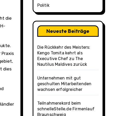
Politik
ht die
CH-
Neueste Beiträge
dukte.
Die Rückkehr des Meisters:
Kengo Tomita kehrt als
 Praxis
Executive Chef zu The
gebiet,
Nautilus Maldives zurück
t dies
Unternehmen mit gut
geschulten Mitarbeitenden
nd
wachsen erfolgreicher
Teilnahmerekord beim
Händler
schnelleStelle.de Firmenlauf
Braunschweig