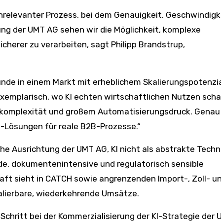
chrelevanter Prozess, bei dem Genauigkeit, Geschwindigk
ung der UMT AG sehen wir die Möglichkeit, komplexe
cherer zu verarbeiten, sagt Philipp Brandstrup,
nde in einem Markt mit erheblichem Skalierungspotenzia
xemplarisch, wo KI echten wirtschaftlichen Nutzen schaf
komplexität und großem Automatisierungsdruck. Genau
KI-Lösungen für reale B2B-Prozesse.“
he Ausrichtung der UMT AG, KI nicht als abstrakte Techn
de, dokumentenintensive und regulatorisch sensible
aft sieht in CATCH sowie angrenzenden Import-, Zoll- u
kalierbare, wiederkehrende Umsätze.
Schritt bei der Kommerzialisierung der KI-Strategie der