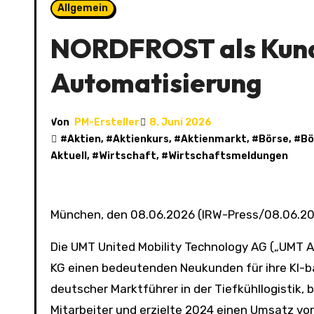
Allgemein
NORDFROST als Kund
Automatisierung
Von
PM-Ersteller
8. Juni 2026
#
Aktien
, #
Aktienkurs
, #
Aktienmarkt
, #
Börse
, #
Bö
Aktuell
, #
Wirtschaft
, #
Wirtschaftsmeldungen
München, den 08.06.2026 (IRW-Press/08.06.20
Die UMT United Mobility Technology AG („UMT
KG einen bedeutenden Neukunden für ihre KI-
deutscher Marktführer in der Tiefkühllogistik,
Mitarbeiter und erzielte 2024 einen Umsatz vo