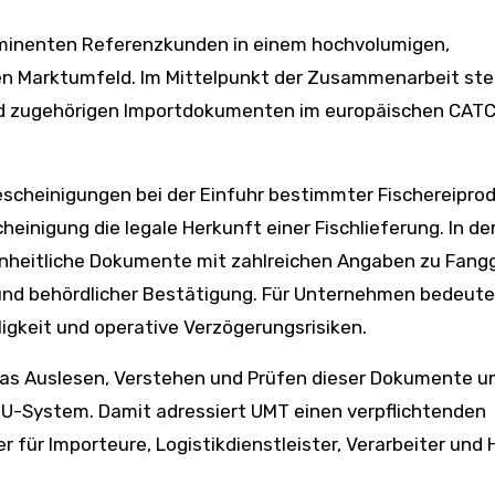
minenten Referenzkunden in einem hochvolumigen,
len Marktumfeld. Im Mittelpunkt der Zusammenarbeit ste
d zugehörigen Importdokumenten im europäischen CAT
escheinigungen bei der Einfuhr bestimmter Fischereipro
inigung die legale Herkunft einer Fischlieferung. In der
inheitliche Dokumente mit zahlreichen Angaben zu Fang
 und behördlicher Bestätigung. Für Unternehmen bedeute
igkeit und operative Verzögerungsrisiken.
as Auslesen, Verstehen und Prüfen dieser Dokumente u
 EU-System. Damit adressiert UMT einen verpflichtenden
für Importeure, Logistikdienstleister, Verarbeiter und 