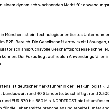
ft in einem dynamisch wachsenden Markt für anwendung
z in München ist ein technologieorientiertes Unternehme
im B2B-Bereich. Die Gesellschaft entwickelt Lösungen, 
ulatorisch anspruchsvolle Geschäftsprozesse schneller,
n können. Der Fokus liegt auf realen Anwendungsfällen i
.
ens ist deutscher Marktführer in der Tiefkühllogistik. 
 bundesweit rund 40 Standorte, beschäftigt rund 2.30
on rund EUR 570 bis 580 Mio. NORDFROST bietet umfass
en für die Lebensmittelbranche an und arbeitet unter a