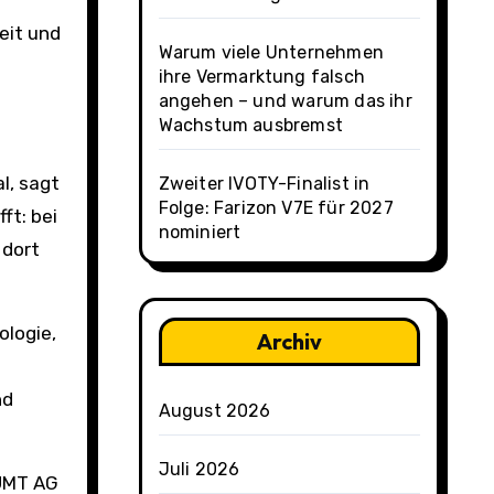
eit und
Warum viele Unternehmen
ihre Vermarktung falsch
angehen – und warum das ihr
Wachstum ausbremst
l, sagt
Zweiter IVOTY-Finalist in
Folge: Farizon V7E für 2027
ft: bei
nominiert
 dort
ologie,
Archiv
nd
August 2026
Juli 2026
 UMT AG