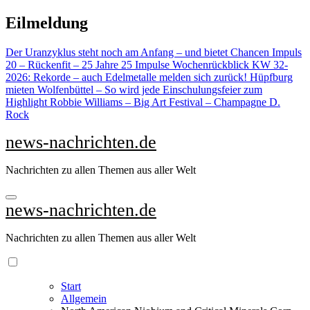
Zu
Eilmeldung
Inhalten
springen
Der Uranzyklus steht noch am Anfang – und bietet Chancen
Impuls
20 – Rückenfit – 25 Jahre 25 Impulse
Wochenrückblick KW 32-
2026: Rekorde – auch Edelmetalle melden sich zurück!
Hüpfburg
mieten Wolfenbüttel – So wird jede Einschulungsfeier zum
Highlight
Robbie Williams – Big Art Festival – Champagne D.
Rock
news-nachrichten.de
Nachrichten zu allen Themen aus aller Welt
news-nachrichten.de
Nachrichten zu allen Themen aus aller Welt
Start
Allgemein