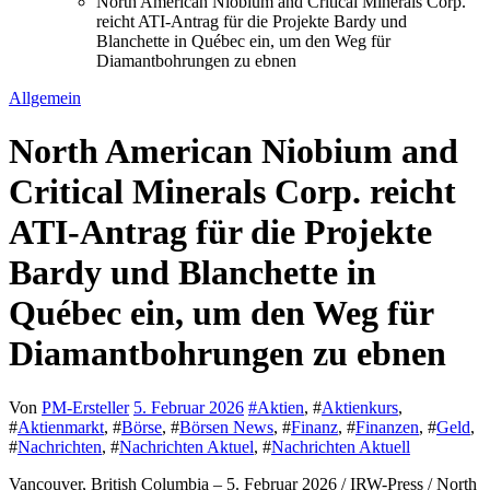
North American Niobium and Critical Minerals Corp.
reicht ATI-Antrag für die Projekte Bardy und
Blanchette in Québec ein, um den Weg für
Diamantbohrungen zu ebnen
Allgemein
North American Niobium and
Critical Minerals Corp. reicht
ATI-Antrag für die Projekte
Bardy und Blanchette in
Québec ein, um den Weg für
Diamantbohrungen zu ebnen
Von
PM-Ersteller
5. Februar 2026
#
Aktien
, #
Aktienkurs
,
#
Aktienmarkt
, #
Börse
, #
Börsen News
, #
Finanz
, #
Finanzen
, #
Geld
,
#
Nachrichten
, #
Nachrichten Aktuel
, #
Nachrichten Aktuell
Vancouver, British Columbia – 5. Februar 2026 / IRW-Press / North