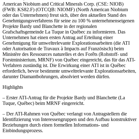
American Niobium and Critical Minerals Corp. (CSE: NIOB)
(FWB: KS82.F) (OTCQB: NIOMF) (North American Niobium
oder das Unternehmen) freut sich, über den aktuellen Stand des
Genehmigungsverfahrens für seine zu 100 % unternehmenseigenen
Projekte Bardy und Blanchette in der regionalen
Grafschaftsgemeinde La Tuque in Québec zu informieren. Das
Unternehmen hat einen ersten Antrag auf Erteilung einer
Genehmigung für umweltrelevante Explorationsarbeiten (die ATI
oder Autorisation de Travaux à Impacts auf Französisch) beim
Ministère des Ressources naturelles et des Forêts (Rohstoff- und
Forstministerium, MRNF) von Québec eingereicht, das für das ATI-
Verfahren zuständig ist. Die Erwirkung einer ATI ist in Québec
erforderlich, bevor bestimmte umweltrelevante Explorationsarbeiten,
darunter Diamantbohrungen, absolviert werden dürfen.
Highlights
– Erster ATI-Antrag für die Projekte Bardy und Blanchette (La
Tuque, Québec) beim MRNF eingereicht.
– Der ATI-Rahmen von Québec verlangt von Antragstellern die
Identifizierung von Interessengruppen und den Aufbau konstruktiver
Beziehungen durch einen formellen Informations- und
Einbindungsprozess.