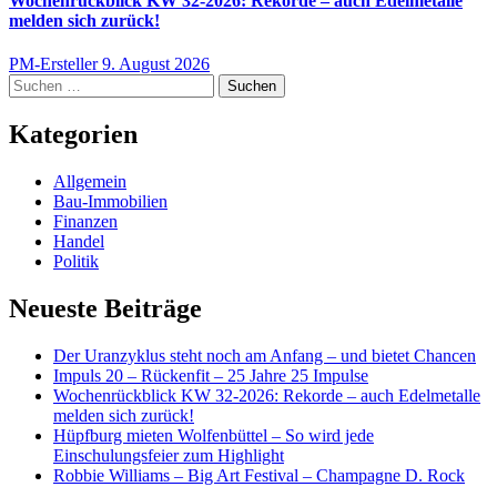
Wochenrückblick KW 32-2026: Rekorde – auch Edelmetalle
melden sich zurück!
PM-Ersteller
9. August 2026
Suchen
nach:
Kategorien
Allgemein
Bau-Immobilien
Finanzen
Handel
Politik
Neueste Beiträge
Der Uranzyklus steht noch am Anfang – und bietet Chancen
Impuls 20 – Rückenfit – 25 Jahre 25 Impulse
Wochenrückblick KW 32-2026: Rekorde – auch Edelmetalle
melden sich zurück!
Hüpfburg mieten Wolfenbüttel – So wird jede
Einschulungsfeier zum Highlight
Robbie Williams – Big Art Festival – Champagne D. Rock