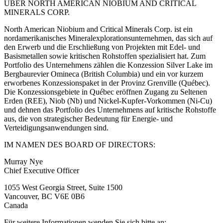
ÜBER NORTH AMERICAN NIOBIUM AND CRITICAL
MINERALS CORP.
North American Niobium and Critical Minerals Corp. ist ein
nordamerikanisches Mineralexplorationsunternehmen, das sich auf
den Erwerb und die Erschließung von Projekten mit Edel- und
Basismetallen sowie kritischen Rohstoffen spezialisiert hat. Zum
Portfolio des Unternehmens zählen die Konzession Silver Lake im
Bergbaurevier Omineca (British Columbia) und ein vor kurzem
erworbenes Konzessionspaket in der Provinz Grenville (Québec).
Die Konzessionsgebiete in Québec eröffnen Zugang zu Seltenen
Erden (REE), Niob (Nb) und Nickel-Kupfer-Vorkommen (Ni-Cu)
und dehnen das Portfolio des Unternehmens auf kritische Rohstoffe
aus, die von strategischer Bedeutung für Energie- und
Verteidigungsanwendungen sind.
IM NAMEN DES BOARD OF DIRECTORS:
Murray Nye
Chief Executive Officer
1055 West Georgia Street, Suite 1500
Vancouver, BC V6E 0B6
Canada
Für weitere Informationen wenden Sie sich bitte an: