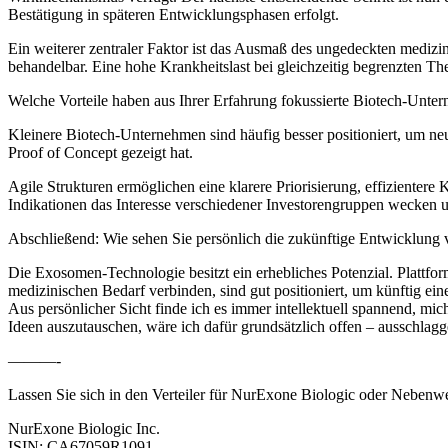
Bestätigung in späteren Entwicklungsphasen erfolgt.
Ein weiterer zentraler Faktor ist das Ausmaß des ungedeckten mediz
behandelbar. Eine hohe Krankheitslast bei gleichzeitig begrenzten The
Welche Vorteile haben aus Ihrer Erfahrung fokussierte Biotech-Unt
Kleinere Biotech-Unternehmen sind häufig besser positioniert, um neu
Proof of Concept gezeigt hat.
Agile Strukturen ermöglichen eine klarere Priorisierung, effizientere
Indikationen das Interesse verschiedener Investorengruppen wecken u
Abschließend: Wie sehen Sie persönlich die zukünftige Entwicklu
Die Exosomen-Technologie besitzt ein erhebliches Potenzial. Plattfo
medizinischen Bedarf verbinden, sind gut positioniert, um künftig ein
Aus persönlicher Sicht finde ich es immer intellektuell spannend, mi
Ideen auszutauschen, wäre ich dafür grundsätzlich offen – ausschlagge
———-
Lassen Sie sich in den Verteiler für NurExone Biologic oder Nebenwe
NurExone Biologic Inc.
ISIN: CA67059R1091