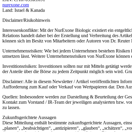
nurexone.com
Land: Israel & Kanada
Disclaimer/Risikohinweis
Interessenkonflikte: Mit der NurExone Biologic existiert ein entgeltl
Relations handelt daher bei der Erstellung und Verbreitung des Artik
können sich im Besitz von Mitarbeitern oder Autoren von Dr. Reuter
Unternehmensrisiken: Wie bei jedem Unternehmen bestehen Risiken hi
umsetzen lässt. Weitere Unternehmensrisiken von NurExone können
Investitionsrisiken: Investitionen sollten nur mit Mitteln getätigt wer
der Anteile über die Börse zu jedem Zeitpunkt möglich sein wird. Gru
Disclaimer: Alle in diesem Newsletter / Artikel veröffentlichten Info
Aufforderung zum Kauf oder Verkauf von Wertpapieren dar. Den Ausf
Quellen: Insbesondere werden zur Darstellung & Beurteilung der Gese
Kontakt zum Vorstand / IR-Team der jeweiligen analysierten bzw. vor
zu lassen.
Zukunftsgerichtete Aussagen
Diese Mitteilung enthält bestimmte zukunftsgerichtete Aussagen, ei
„planen“, „beabsichtigen“, „antizipieren“, „glauben“, „schätzen“, „v