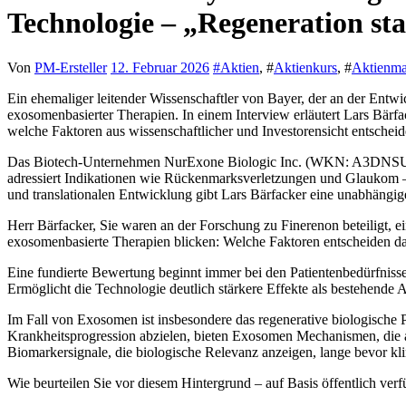
Technologie – „Regeneration st
Von
PM-Ersteller
12. Februar 2026
#
Aktien
, #
Aktienkurs
, #
Aktienma
Ein ehemaliger leitender Wissenschaftler von Bayer, der an der Entw
exosomenbasierter Therapien. In einem Interview erläutert Lars Bär
welche Faktoren aus wissenschaftlicher und Investorensicht entscheid
Das Biotech-Unternehmen NurExone Biologic Inc. (WKN: A3DNSU |
adressiert Indikationen wie Rückenmarksverletzungen und Glaukom –
und translationalen Entwicklung gibt Lars Bärfacker eine unabhängi
Herr Bärfacker, Sie waren an der Forschung zu Finerenon beteiligt, e
exosomenbasierte Therapien blicken: Welche Faktoren entscheiden dar
Eine fundierte Bewertung beginnt immer bei den Patientenbedürfnisse
Ermöglicht die Technologie deutlich stärkere Effekte als bestehende 
Im Fall von Exosomen ist insbesondere das regenerative biologische 
Krankheitsprogression abzielen, bieten Exosomen Mechanismen, die a
Biomarkersignale, die biologische Relevanz anzeigen, lange bevor kl
Wie beurteilen Sie vor diesem Hintergrund – auf Basis öffentlich v