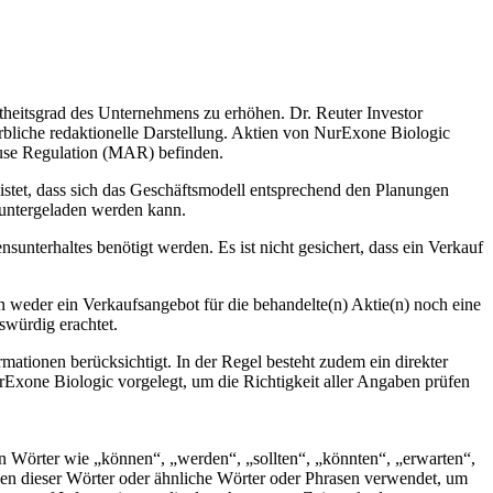
nntheitsgrad des Unternehmens zu erhöhen. Dr. Reuter Investor
erbliche redaktionelle Darstellung. Aktien von NurExone Biologic
buse Regulation (MAR) befinden.
istet, dass sich das Geschäftsmodell entsprechend den Planungen
untergeladen werden kann.
ensunterhaltes benötigt werden. Es ist nicht gesichert, dass ein Verkauf
en weder ein Verkaufsangebot für die behandelte(n) Aktie(n) noch eine
swürdig erachtet.
ationen berücksichtigt. In der Regel besteht zudem ein direkter
rExone Biologic vorgelegt, um die Richtigkeit aller Angaben prüfen
n Wörter wie „können“, „werden“, „sollten“, „könnten“, „erwarten“,
onen dieser Wörter oder ähnliche Wörter oder Phrasen verwendet, um