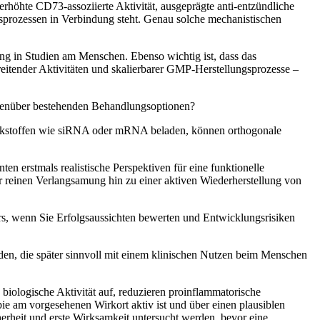
erhöhte CD73-assoziierte Aktivität, ausgeprägte anti-entzündliche
sprozessen in Verbindung steht. Genau solche mechanistischen
ang in Studien am Menschen. Ebenso wichtig ist, dass das
ereitender Aktivitäten und skalierbarer GMP-Herstellungsprozesse –
egenüber bestehenden Behandlungsoptionen?
Wirkstoffen wie siRNA oder mRNA beladen, können orthogonale
n erstmals realistische Perspektiven für eine funktionelle
reinen Verlangsamung hin zu einer aktiven Wiederherstellung von
rs, wenn Sie Erfolgsaussichten bewerten und Entwicklungsrisiken
rden, die später sinnvoll mit einem klinischen Nutzen beim Menschen
iologische Aktivität auf, reduzieren proinflammatorische
pie am vorgesehenen Wirkort aktiv ist und über einen plausiblen
herheit und erste Wirksamkeit untersucht werden, bevor eine