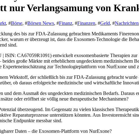
att nur Verlangsamung von Kran
rkt
, #
Börse
, #
Börsen News
, #
Finanz
, #
Finanzen
, #
Geld
, #
Nachrichten
icklung des bis zur FDA-Zulassung gebrachten Medikaments Finerenon be
facker, warum er überzeugt ist, dass die Exosomen-Technologie die B
end sind.
 ISIN: CA67059R1091) entwickelt exosomenbasierte Therapien zur 
 beides große Märkte mit erheblichem ungedecktem medizinischem Beda
ge Experteneinschätzung zur Technologieplattform von NurExone und z
inem Wirkstoff, der schließlich bis zur FDA-Zulassung gebracht wurde 
über, ob daraus erfolgreiche medizinische und wirtschaftliche Innova
n und dem Ausmaß des ungedeckten medizinischen Bedarfs. Daraus ergib
Ansätze oder eröffnet sie völlig neue therapeutische Mechanismen?
Potenzial überzeugend. Im Gegensatz zu vielen klassischen Therapeuti
ktive Reparaturprozesse unterstützen könnten. Aus Investorensicht sin
inische Endpunkte messbar sind.
erfügbarer Daten – die Exosomen-Plattform von NurExone?