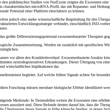
. In den präklinischen Studien von NurExone zeigten die Exosomen eine 
n charakteristisches microRNA-Profil, das mit Reparatur- und Heilung
onale Potenzial einer Plattform einschätzen zu können.
 liefern jedoch eine starke wissenschaftliche Begründung für den Überg
trukturierten Entwicklungsstrategie verbindet, einschließlich IND-vorb
asen.
r das größte Differenzierungspotenzial exosomenbasierter Therapien g
ologische Zusammensetzung. Werden sie zusätzlich mit spezifischen 
ermöglichen.
amen vor allem den Krankheitsverlauf. Exosomenbasierte Ansätze könnte
timmten neurodegenerativen Erkrankungen. Dieser Übergang von einer 
nd wirtschaftlichen Implikationen dar.
eilensteinen begleitet. Auf welche frühen Signale achten Sie besonde
frühen Forschung müssen messbare biologische Effekte identifiziert we
tigende Merkmale: In Tiermodellen weisen die Exosomen eine erhöhte b
ssen assoziiert sind. Diese Befunde deuten darauf hin, dass die Thera
ie Übertragung dieser Signale in frühe klinische Studien, in denen Sic