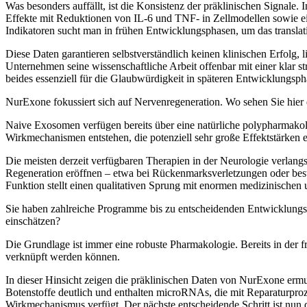
Was besonders auffällt, ist die Konsistenz der präklinischen Signale
Effekte mit Reduktionen von IL-6 und TNF- in Zellmodellen sowie ei
Indikatoren sucht man in frühen Entwicklungsphasen, um das translati
Diese Daten garantieren selbstverständlich keinen klinischen Erfolg,
Unternehmen seine wissenschaftliche Arbeit offenbar mit einer klar s
beides essenziell für die Glaubwürdigkeit in späteren Entwicklungsph
NurExone fokussiert sich auf Nervenregeneration. Wo sehen Sie hie
Naive Exosomen verfügen bereits über eine natürliche polypharmak
Wirkmechanismen entstehen, die potenziell sehr große Effektstärken 
Die meisten derzeit verfügbaren Therapien in der Neurologie verlangs
Regeneration eröffnen – etwa bei Rückenmarksverletzungen oder bes
Funktion stellt einen qualitativen Sprung mit enormen medizinischen u
Sie haben zahlreiche Programme bis zu entscheidenden Entwicklungsm
einschätzen?
Die Grundlage ist immer eine robuste Pharmakologie. Bereits in der 
verknüpft werden können.
In dieser Hinsicht zeigen die präklinischen Daten von NurExone ermu
Botenstoffe deutlich und enthalten microRNAs, die mit Reparaturproze
Wirkmechanismus verfügt. Der nächste entscheidende Schritt ist nun d