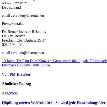
60327 Frankfurt
Deutschland
email : ereuter@dr-reuter.eu
Pressekontakt:
Dr. Reuter Investor Relations
Dr. Eva Reuter
Friedrich Ebert Anlage 35-37
60327 Frankfurt
email : ereuter@dr-reuter.eu
Beitragsnavigation
10 Jahre iTAC im Dürr-Konzern: Gemeinsam die digitale Fabrik weit
Firstclass Holidays‘ Villa Giulia
Von
PM-Ersteller
Ähnlicher Beitrag
Allgemein
Hüpfburg mieten Wolfenbüttel – So wird jede Einschulungsfeier