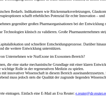
inischen Bedarfs. Indikationen wie Rückenmarksverletzungen, Glaukom
rapieoptionen schafft erhebliches Potenzial für echte Innovation – und
ernehmen gegenüber großen Pharmaorganisationen bei der Entwicklung 
e Technologien klinisch zu validieren. Große Pharmaunternehmen steigen
 Kapitalallokation und schnellere Entscheidungsprozesse. Darüber hinaus
nd die weitere Entwicklung unterstützen.
ng von Unternehmen wie NurExone im Exosomen-Bereich?
rmen, die eine starke mechanistische Grundlage mit einer klaren Entwi
e wichtige Rolle in der regenerativen Medizin zu spielen.
ch mit innovativer Wissenschaft in diesem Bereich auseinanderzusetzen
bend muss jedoch stets die Qualität der zugrunde liegenden Wissenschaf
rte eintragen. Einfach eine E-Mail an Eva Reuter:
e.reuter@dr-reuter.e