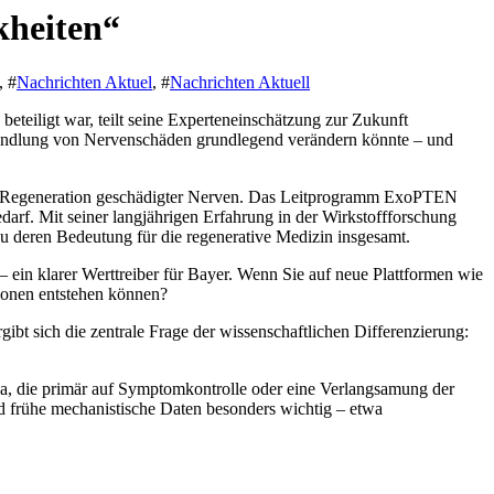
kheiten“
, #
Nachrichten Aktuel
, #
Nachrichten Aktuell
teiligt war, teilt seine Experteneinschätzung zur Zukunft
ehandlung von Nervenschäden grundlegend verändern könnte – und
Regeneration geschädigter Nerven. Das Leitprogramm ExoPTEN
rf. Mit seiner langjährigen Erfahrung in der Wirkstoffforschung
u deren Bedeutung für die regenerative Medizin insgesamt.
– ein klarer Werttreiber für Bayer. Wenn Sie auf neue Plattformen wie
tionen entstehen können?
t sich die zentrale Frage der wissenschaftlichen Differenzierung:
ka, die primär auf Symptomkontrolle oder eine Verlangsamung der
d frühe mechanistische Daten besonders wichtig – etwa