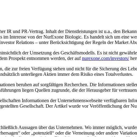
icher IR und PR-Vertrag. Inhalt der Dienstleistungen ist u.a., den Beka
els im Interesse von der NurExone Biologic. Es handelt sich um eine w
 Investor Relations – unter Berücksichtigung der Regeln der Market A
nsichtlich der Umsetzung des Geschäftsmodells. Es ist nicht gewährle
 dem Prospekt entnommen werden, der auf
nurexone.com/investors/
her
den, die zur freien Verfügung stehen und nicht für die Sicherung des Leb
ndsätzlich unterliegen Aktien immer dem Risiko eines Totalverlustes.
rmationen beruhen auf sorgfältigen Recherchen. Die Informationen stell
ührungen liegen Quellen zugrunde, die der Herausgeber für vertrauen
llschaften Informationen der Unternehmenswebseite verfügbaren Inform
gestellten Gesellschaft. Der Artikel wurde vor Veröffentlichung der Nu
nschließlich Aussagen über das Unternehmen. Wo immer möglich, wurde
orhersagen“ oder „potenziell“ oder die Verneinung oder andere Variati