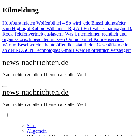
Zu
Eilmeldung
Inhalten
springen
Hüpfburg mieten Wolfenbüttel – So wird jede Einschulungsfeier
zum Highlight
Robbie Williams – Big Art Festival – Champagne D.
Rock
Telefonvertrieb auslagern: Was Unternehmen rechtlich und
organisatorisch beachten müssen
Omnichannel-Kundenservice:
Warum Beschwerden heute öffentlich stattfinden
Geschäftsanteile
an der ROGON Technologies GmbH werden öffentlich versteigert
news-nachrichten.de
Nachrichten zu allen Themen aus aller Welt
news-nachrichten.de
Nachrichten zu allen Themen aus aller Welt
Start
Allgemein