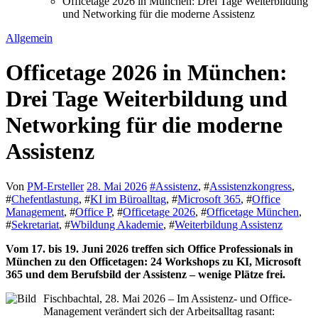
Officetage 2026 in München: Drei Tage Weiterbildung
und Networking für die moderne Assistenz
Allgemein
Officetage 2026 in München:
Drei Tage Weiterbildung und
Networking für die moderne
Assistenz
Von
PM-Ersteller
28. Mai 2026
#
Assistenz
, #
Assistenzkongress
,
#
Chefentlastung
, #
KI im Büroalltag
, #
Microsoft 365
, #
Office
Management
, #
Office P
, #
Officetage 2026
, #
Officetage München
,
#
Sekretariat
, #
Wbildung Akademie
, #
Weiterbildung Assistenz
Vom 17. bis 19. Juni 2026 treffen sich Office Professionals in
München zu den Officetagen: 24 Workshops zu KI, Microsoft
365 und dem Berufsbild der Assistenz – wenige Plätze frei.
Fischbachtal, 28. Mai 2026 – Im Assistenz- und Office-
Management verändert sich der Arbeitsalltag rasant: