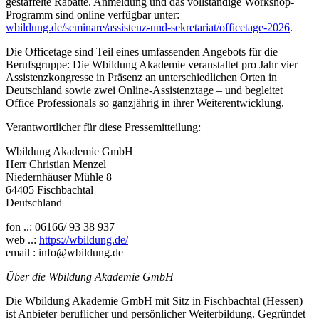
gestaffelte Rabatte. Anmeldung und das vollständige Workshop-
Programm sind online verfügbar unter:
wbildung.de/seminare/assistenz-und-sekretariat/officetage-2026
.
Die Officetage sind Teil eines umfassenden Angebots für die
Berufsgruppe: Die Wbildung Akademie veranstaltet pro Jahr vier
Assistenzkongresse in Präsenz an unterschiedlichen Orten in
Deutschland sowie zwei Online-Assistenztage – und begleitet
Office Professionals so ganzjährig in ihrer Weiterentwicklung.
Verantwortlicher für diese Pressemitteilung:
Wbildung Akademie GmbH
Herr Christian Menzel
Niedernhäuser Mühle 8
64405 Fischbachtal
Deutschland
fon ..: 06166/ 93 38 937
web ..:
https://wbildung.de/
email : info@wbildung.de
Über die Wbildung Akademie GmbH
Die Wbildung Akademie GmbH mit Sitz in Fischbachtal (Hessen)
ist Anbieter beruflicher und persönlicher Weiterbildung. Gegründet