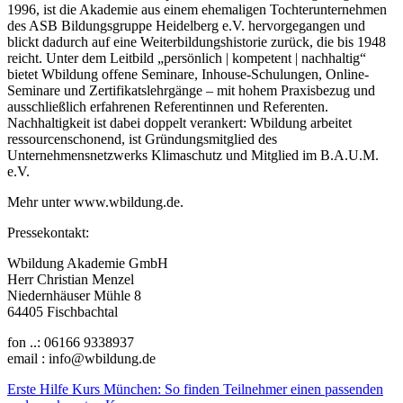
1996, ist die Akademie aus einem ehemaligen Tochterunternehmen
des ASB Bildungsgruppe Heidelberg e.V. hervorgegangen und
blickt dadurch auf eine Weiterbildungshistorie zurück, die bis 1948
reicht. Unter dem Leitbild „persönlich | kompetent | nachhaltig“
bietet Wbildung offene Seminare, Inhouse-Schulungen, Online-
Seminare und Zertifikatslehrgänge – mit hohem Praxisbezug und
ausschließlich erfahrenen Referentinnen und Referenten.
Nachhaltigkeit ist dabei doppelt verankert: Wbildung arbeitet
ressourcenschonend, ist Gründungsmitglied des
Unternehmensnetzwerks Klimaschutz und Mitglied im B.A.U.M.
e.V.
Mehr unter www.wbildung.de.
Pressekontakt:
Wbildung Akademie GmbH
Herr Christian Menzel
Niedernhäuser Mühle 8
64405 Fischbachtal
fon ..: 06166 9338937
email : info@wbildung.de
Beitragsnavigation
Erste Hilfe Kurs München: So finden Teilnehmer einen passenden