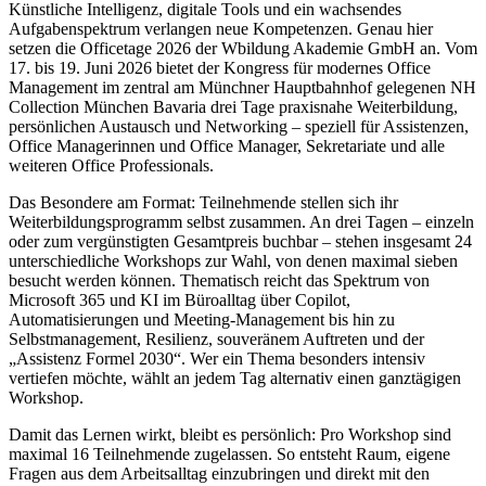
Künstliche Intelligenz, digitale Tools und ein wachsendes
Aufgabenspektrum verlangen neue Kompetenzen. Genau hier
setzen die Officetage 2026 der Wbildung Akademie GmbH an. Vom
17. bis 19. Juni 2026 bietet der Kongress für modernes Office
Management im zentral am Münchner Hauptbahnhof gelegenen NH
Collection München Bavaria drei Tage praxisnahe Weiterbildung,
persönlichen Austausch und Networking – speziell für Assistenzen,
Office Managerinnen und Office Manager, Sekretariate und alle
weiteren Office Professionals.
Das Besondere am Format: Teilnehmende stellen sich ihr
Weiterbildungsprogramm selbst zusammen. An drei Tagen – einzeln
oder zum vergünstigten Gesamtpreis buchbar – stehen insgesamt 24
unterschiedliche Workshops zur Wahl, von denen maximal sieben
besucht werden können. Thematisch reicht das Spektrum von
Microsoft 365 und KI im Büroalltag über Copilot,
Automatisierungen und Meeting-Management bis hin zu
Selbstmanagement, Resilienz, souveränem Auftreten und der
„Assistenz Formel 2030“. Wer ein Thema besonders intensiv
vertiefen möchte, wählt an jedem Tag alternativ einen ganztägigen
Workshop.
Damit das Lernen wirkt, bleibt es persönlich: Pro Workshop sind
maximal 16 Teilnehmende zugelassen. So entsteht Raum, eigene
Fragen aus dem Arbeitsalltag einzubringen und direkt mit den