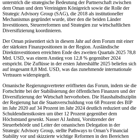
unterstrich die strategische Bedeutung der Partnerschaft zwischen
dem Oman und dem Vereinigten Königreich sowie die Rolle der
Strategic Advisory Group (SAG), die 2018 als institutioneller
Mechanismus gegründet wurde, über den die beiden Länder
Investitionen, Steuerreformen und Strategien zur wirtschaftlichen
Diversifizierung koordinieren.
Der Oman präsentiert sich in diesem Jahr auf dem Forum mit einer
der stärksten Finanzpositionen in der Region. Ausländische
Direktinvestitionen erreichten Ende des zweiten Quartals 2025 78,8
Mrd. USD, was einem Anstieg von 12,8 % gegenüber 2024
entspricht. Die Zuflüsse in der ersten Jahreshälfte 2025 beliefen sich
auf insgesamt 8,8 Mrd. USD, was das zunehmende internationale
Vertrauen widerspiegelt.
Omanische Regierungsvertreter eröffneten das Forum, indem sie die
Fortschritte bei der Stabilisierung der öffentlichen Finanzen und der
Diversifizierung der Wirtschaft hervorhoben. Die Haushaltsdisziplin
der Regierung hat die Staatsverschuldung von 68 Prozent des BIP
im Jahr 2020 auf 34 Prozent im Jahr 2024 deutlich reduziert und die
Schuldendienstkosten um über 12 Prozent gegenüber dem
Höchststand gesenkt. Nasser Al Jashmi, Vorsitzender der
Steuerbehörde und Leiter der omanischen Delegation in der
Strategic Advisory Group, stellte Pathways to Oman’s Financial
Stability vor und skizzierte wichtige Reformen in den Bereichen