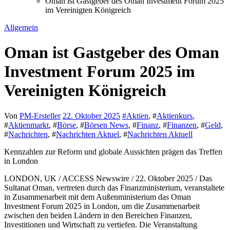
Oman ist Gastgeber des Oman Investment Forum 2025
im Vereinigten Königreich
Allgemein
Oman ist Gastgeber des Oman
Investment Forum 2025 im
Vereinigten Königreich
Von
PM-Ersteller
22. Oktober 2025
#
Aktien
, #
Aktienkurs
,
#
Aktienmarkt
, #
Börse
, #
Börsen News
, #
Finanz
, #
Finanzen
, #
Geld
,
#
Nachrichten
, #
Nachrichten Aktuel
, #
Nachrichten Aktuell
Kennzahlen zur Reform und globale Aussichten prägen das Treffen
in London
LONDON, UK / ACCESS Newswire / 22. Oktober 2025 / Das
Sultanat Oman, vertreten durch das Finanzministerium, veranstaltete
in Zusammenarbeit mit dem Außenministerium das Oman
Investment Forum 2025 in London, um die Zusammenarbeit
zwischen den beiden Ländern in den Bereichen Finanzen,
Investitionen und Wirtschaft zu vertiefen. Die Veranstaltung