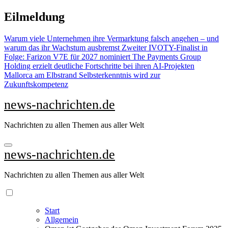
Zu
Eilmeldung
Inhalten
springen
Warum viele Unternehmen ihre Vermarktung falsch angehen – und
warum das ihr Wachstum ausbremst
Zweiter IVOTY-Finalist in
Folge: Farizon V7E für 2027 nominiert
The Payments Group
Holding erzielt deutliche Fortschritte bei ihren AI-Projekten
Mallorca am Elbstrand
Selbsterkenntnis wird zur
Zukunftskompetenz
news-nachrichten.de
Nachrichten zu allen Themen aus aller Welt
news-nachrichten.de
Nachrichten zu allen Themen aus aller Welt
Start
Allgemein