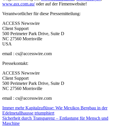
www.asx.com.au/
oder auf der Firmenwebsite!
Verantwortlicher für diese Pressemitteilung:
ACCESS Newswire
Client Support
500 Perimeter Park Drive, Suite D
NC 27560 Morrisville
USA
email : cs@accesswire.com
Pressekontakt:
ACCESS Newswire
Client Support
500 Perimeter Park Drive, Suite D
NC 27560 Morrisville
email : cs@accesswire.com
Beitragsnavigation
Immer mehr Kapitalzuflüsse: Wie Mexikos Bergbau in der
Edelmetallhausse triumphiert
Sicherheit durch Transparenz – Entlastung für Mensch und
Maschine