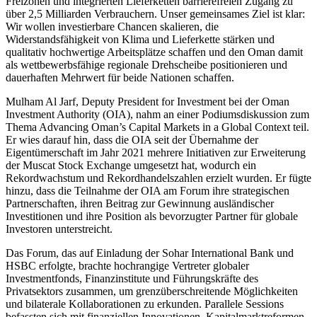
Freizonen und integrierten Lieferketten barrierefreien Zugang zu
über 2,5 Milliarden Verbrauchern. Unser gemeinsames Ziel ist klar:
Wir wollen investierbare Chancen skalieren, die
Widerstandsfähigkeit von Klima und Lieferkette stärken und
qualitativ hochwertige Arbeitsplätze schaffen und den Oman damit
als wettbewerbsfähige regionale Drehscheibe positionieren und
dauerhaften Mehrwert für beide Nationen schaffen.
Mulham Al Jarf, Deputy President for Investment bei der Oman
Investment Authority (OIA), nahm an einer Podiumsdiskussion zum
Thema Advancing Oman’s Capital Markets in a Global Context teil.
Er wies darauf hin, dass die OIA seit der Übernahme der
Eigentümerschaft im Jahr 2021 mehrere Initiativen zur Erweiterung
der Muscat Stock Exchange umgesetzt hat, wodurch ein
Rekordwachstum und Rekordhandelszahlen erzielt wurden. Er fügte
hinzu, dass die Teilnahme der OIA am Forum ihre strategischen
Partnerschaften, ihren Beitrag zur Gewinnung ausländischer
Investitionen und ihre Position als bevorzugter Partner für globale
Investoren unterstreicht.
Das Forum, das auf Einladung der Sohar International Bank und
HSBC erfolgte, brachte hochrangige Vertreter globaler
Investmentfonds, Finanzinstitute und Führungskräfte des
Privatsektors zusammen, um grenzüberschreitende Möglichkeiten
und bilaterale Kollaborationen zu erkunden. Parallele Sessions
befassten sich mit finanziellen Innovationen, Kapitalmarktreformen