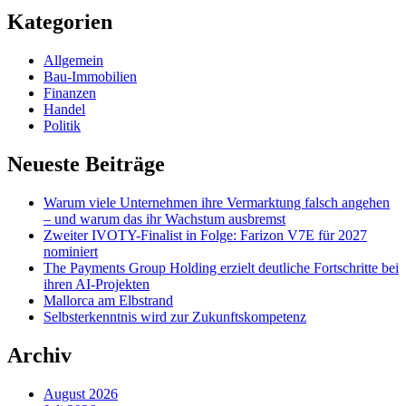
Kategorien
Allgemein
Bau-Immobilien
Finanzen
Handel
Politik
Neueste Beiträge
Warum viele Unternehmen ihre Vermarktung falsch angehen
– und warum das ihr Wachstum ausbremst
Zweiter IVOTY-Finalist in Folge: Farizon V7E für 2027
nominiert
The Payments Group Holding erzielt deutliche Fortschritte bei
ihren AI-Projekten
Mallorca am Elbstrand
Selbsterkenntnis wird zur Zukunftskompetenz
Archiv
August 2026