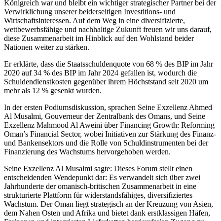
Königreich war und bleibt ein wichtiger strategischer Partner bei der
Verwirklichung unserer beiderseitigen Investitions- und
Wirtschaftsinteressen. Auf dem Weg in eine diversifizierte,
wettbewerbsfähige und nachhaltige Zukunft freuen wir uns darauf,
diese Zusammenarbeit im Hinblick auf den Wohlstand beider
Nationen weiter zu stärken.
Er erklärte, dass die Staatsschuldenquote von 68 % des BIP im Jahr
2020 auf 34 % des BIP im Jahr 2024 gefallen ist, wodurch die
Schuldendienstkosten gegenüber ihrem Höchststand seit 2020 um
mehr als 12 % gesenkt wurden.
In der ersten Podiumsdiskussion, sprachen Seine Exzellenz Ahmed
Al Musalmi, Gouverneur der Zentralbank des Omans, und Seine
Exzellenz Mahmood Al Aweini über Financing Growth: Reforming
Oman’s Financial Sector, wobei Initiativen zur Stärkung des Finanz-
und Bankensektors und die Rolle von Schuldinstrumenten bei der
Finanzierung des Wachstums hervorgehoben werden.
Seine Exzellenz Al Musalmi sagte: Dieses Forum stellt einen
entscheidenden Wendepunkt dar: Es verwandelt sich über zwei
Jahrhunderte der omanisch-britischen Zusammenarbeit in eine
strukturierte Plattform für widerstandsfähiges, diversifiziertes
Wachstum. Der Oman liegt strategisch an der Kreuzung von Asien,
dem Nahen Osten und Afrika und bietet dank erstklassigen Häfen,