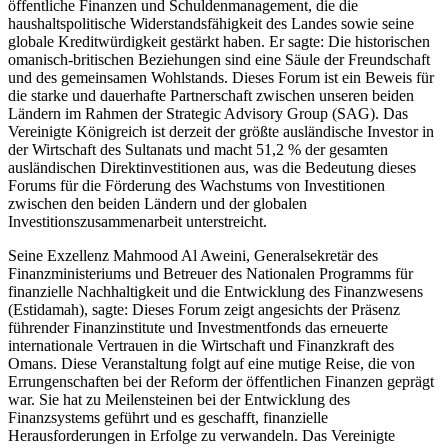
öffentliche Finanzen und Schuldenmanagement, die die
haushaltspolitische Widerstandsfähigkeit des Landes sowie seine
globale Kreditwürdigkeit gestärkt haben. Er sagte: Die historischen
omanisch-britischen Beziehungen sind eine Säule der Freundschaft
und des gemeinsamen Wohlstands. Dieses Forum ist ein Beweis für
die starke und dauerhafte Partnerschaft zwischen unseren beiden
Ländern im Rahmen der Strategic Advisory Group (SAG). Das
Vereinigte Königreich ist derzeit der größte ausländische Investor in
der Wirtschaft des Sultanats und macht 51,2 % der gesamten
ausländischen Direktinvestitionen aus, was die Bedeutung dieses
Forums für die Förderung des Wachstums von Investitionen
zwischen den beiden Ländern und der globalen
Investitionszusammenarbeit unterstreicht.
Seine Exzellenz Mahmood Al Aweini, Generalsekretär des
Finanzministeriums und Betreuer des Nationalen Programms für
finanzielle Nachhaltigkeit und die Entwicklung des Finanzwesens
(Estidamah), sagte: Dieses Forum zeigt angesichts der Präsenz
führender Finanzinstitute und Investmentfonds das erneuerte
internationale Vertrauen in die Wirtschaft und Finanzkraft des
Omans. Diese Veranstaltung folgt auf eine mutige Reise, die von
Errungenschaften bei der Reform der öffentlichen Finanzen geprägt
war. Sie hat zu Meilensteinen bei der Entwicklung des
Finanzsystems geführt und es geschafft, finanzielle
Herausforderungen in Erfolge zu verwandeln. Das Vereinigte