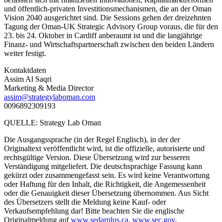
und öffentlich-privaten Investitionsmechanismen, die an der Oman
Vision 2040 ausgerichtet sind. Die Sessions gehen der dreizehnten
Tagung der Oman-UK Strategic Advisory Group voraus, die für den
23. bis 24. Oktober in Cardiff anberaumt ist und die langjährige
Finanz- und Wirtschaftspartnerschaft zwischen den beiden Ländern
weiter festigt.
Kontaktdaten
Assim Al Saqri
Marketing & Media Director
assim@strategylaboman.com
0096892309193
QUELLE: Strategy Lab Oman
Die Ausgangssprache (in der Regel Englisch), in der der
Originaltext veröffentlicht wird, ist die offizielle, autorisierte und
rechtsgültige Version. Diese Übersetzung wird zur besseren
Verständigung mitgeliefert. Die deutschsprachige Fassung kann
gekürzt oder zusammengefasst sein. Es wird keine Verantwortung
oder Haftung für den Inhalt, die Richtigkeit, die Angemessenheit
oder die Genauigkeit dieser Übersetzung übernommen. Aus Sicht
des Übersetzers stellt die Meldung keine Kauf- oder
Verkaufsempfehlung dar! Bitte beachten Sie die englische
Originalmeldung auf
www.sedarplus.ca
,
www.sec.gov
,