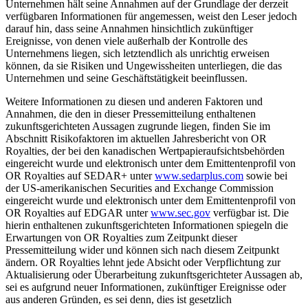
Unternehmen hält seine Annahmen auf der Grundlage der derzeit
verfügbaren Informationen für angemessen, weist den Leser jedoch
darauf hin, dass seine Annahmen hinsichtlich zukünftiger
Ereignisse, von denen viele außerhalb der Kontrolle des
Unternehmens liegen, sich letztendlich als unrichtig erweisen
können, da sie Risiken und Ungewissheiten unterliegen, die das
Unternehmen und seine Geschäftstätigkeit beeinflussen.
Weitere Informationen zu diesen und anderen Faktoren und
Annahmen, die den in dieser Pressemitteilung enthaltenen
zukunftsgerichteten Aussagen zugrunde liegen, finden Sie im
Abschnitt Risikofaktoren im aktuellen Jahresbericht von OR
Royalties, der bei den kanadischen Wertpapieraufsichtsbehörden
eingereicht wurde und elektronisch unter dem Emittentenprofil von
OR Royalties auf SEDAR+ unter
www.sedarplus.com
sowie bei
der US-amerikanischen Securities and Exchange Commission
eingereicht wurde und elektronisch unter dem Emittentenprofil von
OR Royalties auf EDGAR unter
www.sec.gov
verfügbar ist. Die
hierin enthaltenen zukunftsgerichteten Informationen spiegeln die
Erwartungen von OR Royalties zum Zeitpunkt dieser
Pressemitteilung wider und können sich nach diesem Zeitpunkt
ändern. OR Royalties lehnt jede Absicht oder Verpflichtung zur
Aktualisierung oder Überarbeitung zukunftsgerichteter Aussagen ab,
sei es aufgrund neuer Informationen, zukünftiger Ereignisse oder
aus anderen Gründen, es sei denn, dies ist gesetzlich