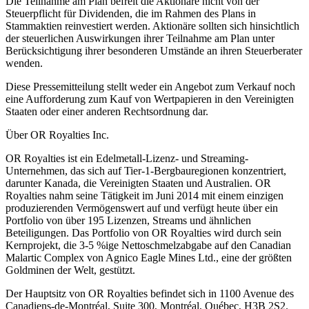
Die Teilnahme am Plan befreit die Aktionäre nicht von der
Steuerpflicht für Dividenden, die im Rahmen des Plans in
Stammaktien reinvestiert werden. Aktionäre sollten sich hinsichtlich
der steuerlichen Auswirkungen ihrer Teilnahme am Plan unter
Berücksichtigung ihrer besonderen Umstände an ihren Steuerberater
wenden.
Diese Pressemitteilung stellt weder ein Angebot zum Verkauf noch
eine Aufforderung zum Kauf von Wertpapieren in den Vereinigten
Staaten oder einer anderen Rechtsordnung dar.
Über OR Royalties Inc.
OR Royalties ist ein Edelmetall-Lizenz- und Streaming-
Unternehmen, das sich auf Tier-1-Bergbauregionen konzentriert,
darunter Kanada, die Vereinigten Staaten und Australien. OR
Royalties nahm seine Tätigkeit im Juni 2014 mit einem einzigen
produzierenden Vermögenswert auf und verfügt heute über ein
Portfolio von über 195 Lizenzen, Streams und ähnlichen
Beteiligungen. Das Portfolio von OR Royalties wird durch sein
Kernprojekt, die 3-5 %ige Nettoschmelzabgabe auf den Canadian
Malartic Complex von Agnico Eagle Mines Ltd., eine der größten
Goldminen der Welt, gestützt.
Der Hauptsitz von OR Royalties befindet sich in 1100 Avenue des
Canadiens-de-Montréal, Suite 300, Montréal, Québec, H3B 2S2.