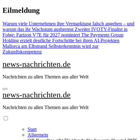
Zu
Eilmeldung
Inhalten
springen
Warum viele Unternehmen ihre Vermarktung falsch angehen – und
warum das ihr Wachstum ausbremst
Zweiter IVOTY-Finalist in
Folge: Farizon V7E für 2027 nominiert
The Payments Group
Holding erzielt deutliche Fortschritte bei ihren AI-Projekten
Mallorca am Elbstrand
Selbsterkenntnis wird zur
Zukunftskompetenz
news-nachrichten.de
Nachrichten zu allen Themen aus aller Welt
news-nachrichten.de
Nachrichten zu allen Themen aus aller Welt
Start
Allgemein