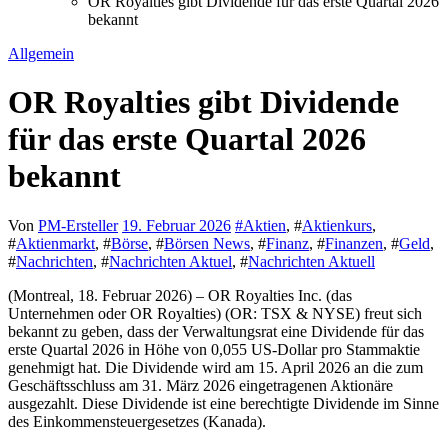
OR Royalties gibt Dividende für das erste Quartal 2026
bekannt
Allgemein
OR Royalties gibt Dividende
für das erste Quartal 2026
bekannt
Von
PM-Ersteller
19. Februar 2026
#
Aktien
, #
Aktienkurs
,
#
Aktienmarkt
, #
Börse
, #
Börsen News
, #
Finanz
, #
Finanzen
, #
Geld
,
#
Nachrichten
, #
Nachrichten Aktuel
, #
Nachrichten Aktuell
(Montreal, 18. Februar 2026) – OR Royalties Inc. (das
Unternehmen oder OR Royalties) (OR: TSX & NYSE) freut sich
bekannt zu geben, dass der Verwaltungsrat eine Dividende für das
erste Quartal 2026 in Höhe von 0,055 US-Dollar pro Stammaktie
genehmigt hat. Die Dividende wird am 15. April 2026 an die zum
Geschäftsschluss am 31. März 2026 eingetragenen Aktionäre
ausgezahlt. Diese Dividende ist eine berechtigte Dividende im Sinne
des Einkommensteuergesetzes (Kanada).