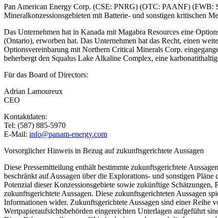
Pan American Energy Corp. (CSE: PNRG) (OTC: PAANF) (FWB: SS60) i
Mineralkonzessionsgebieten mit Batterie- und sonstigen kritischen 
Das Unternehmen hat in Kanada mit Magabra Resources eine Options
(Ontario), erworben hat. Das Unternehmen hat das Recht, einen weit
Optionsvereinbarung mit Northern Critical Minerals Corp. eingegange
beherbergt den Squalus Lake Alkaline Complex, eine karbonatithaltig
Für das Board of Directors:
Adrian Lamoureux
CEO
Kontaktdaten:
Tel: (587) 885-5970
E-Mail:
info@panam-energy.com
Vorsorglicher Hinweis in Bezug auf zukunftsgerichtete Aussagen
Diese Pressemitteilung enthält bestimmte zukunftsgerichtete Aussagen 
beschränkt auf Aussagen über die Explorations- und sonstigen Pläne
Potenzial dieser Konzessionsgebiete sowie zukünftige Schätzungen, 
zukunftsgerichtete Aussagen. Diese zukunftsgerichteten Aussagen s
Informationen wider. Zukunftsgerichtete Aussagen sind einer Reihe 
Wertpapieraufsichtsbehörden eingereichten Unterlagen aufgeführt sin