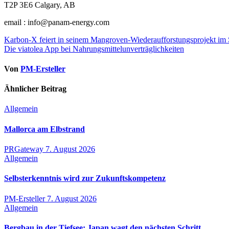
T2P 3E6 Calgary, AB
email : info@panam-energy.com
Beitragsnavigation
Karbon-X feiert in seinem Mangroven-Wiederaufforstungsprojekt im 
Die viatolea App bei Nahrungsmittelunverträglichkeiten
Von
PM-Ersteller
Ähnlicher Beitrag
Allgemein
Mallorca am Elbstrand
PRGateway
7. August 2026
Allgemein
Selbsterkenntnis wird zur Zukunftskompetenz
PM-Ersteller
7. August 2026
Allgemein
Bergbau in der Tiefsee: Japan wagt den nächsten Schritt