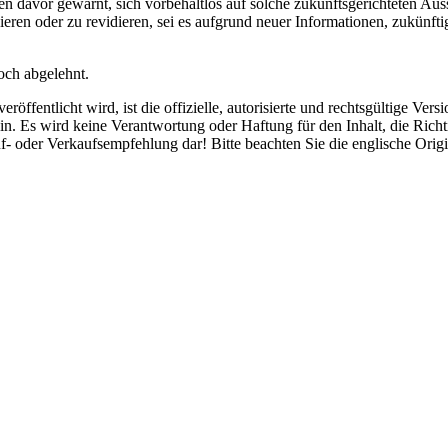
en davor gewarnt, sich vorbehaltlos auf solche zukunftsgerichteten Auss
ieren oder zu revidieren, sei es aufgrund neuer Informationen, zukünft
och abgelehnt.
röffentlicht wird, ist die offizielle, autorisierte und rechtsgültige Ve
. Es wird keine Verantwortung oder Haftung für den Inhalt, die Richt
f- oder Verkaufsempfehlung dar! Bitte beachten Sie die englische Ori