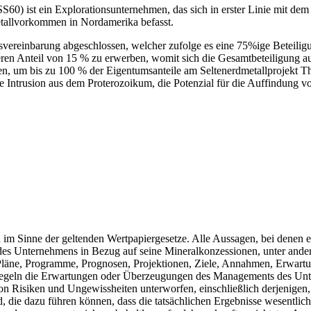
st ein Explorationsunternehmen, das sich in erster Linie mit dem E
Metallvorkommen in Nordamerika befasst.
vereinbarung abgeschlossen, welcher zufolge es eine 75%ige Beteili
eren Anteil von 15 % zu erwerben, womit sich die Gesamtbeteiligung a
n, um bis zu 100 % der Eigentumsanteile am Seltenerdmetallprojekt Th
e Intrusion aus dem Proterozoikum, die Potenzial für die Auffindung vo
im Sinne der geltenden Wertpapiergesetze. Alle Aussagen, bei denen es 
 des Unternehmens in Bezug auf seine Mineralkonzessionen, unter and
Pläne, Programme, Prognosen, Projektionen, Ziele, Annahmen, Erwartu
piegeln die Erwartungen oder Überzeugungen des Managements des Unt
von Risiken und Ungewissheiten unterworfen, einschließlich derjenige
d, die dazu führen können, dass die tatsächlichen Ergebnisse wesentli