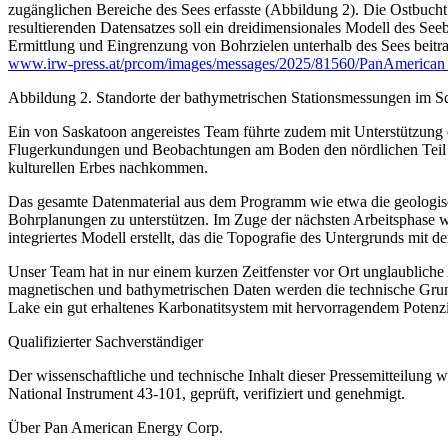
zugänglichen Bereiche des Sees erfasste (Abbildung 2). Die Ostbuch
resultierenden Datensatzes soll ein dreidimensionales Modell des S
Ermittlung und Eingrenzung von Bohrzielen unterhalb des Sees beitra
www.irw-press.at/prcom/images/messages/2025/81560/PanAmeri
Abbildung 2. Standorte der bathymetrischen Stationsmessungen im S
Ein von Saskatoon angereistes Team führte zudem mit Unterstützung
Flugerkundungen und Beobachtungen am Boden den nördlichen Teil de
kulturellen Erbes nachkommen.
Das gesamte Datenmaterial aus dem Programm wie etwa die geologi
Bohrplanungen zu unterstützen. Im Zuge der nächsten Arbeitsphase 
integriertes Modell erstellt, das die Topografie des Untergrunds mit 
Unser Team hat in nur einem kurzen Zeitfenster vor Ort unglaublich
magnetischen und bathymetrischen Daten werden die technische Grund
Lake ein gut erhaltenes Karbonatitsystem mit hervorragendem Potenzi
Qualifizierter Sachverständiger
Der wissenschaftliche und technische Inhalt dieser Pressemitteilung
National Instrument 43-101, geprüft, verifiziert und genehmigt.
Über Pan American Energy Corp.