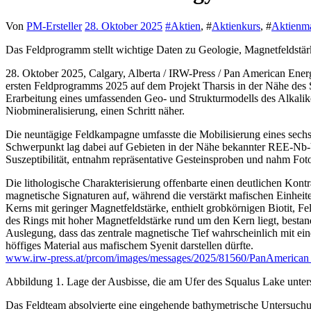
Von
PM-Ersteller
28. Oktober 2025
#
Aktien
, #
Aktienkurs
, #
Aktienm
Das Feldprogramm stellt wichtige Daten zu Geologie, Magnetfeldstär
28. Oktober 2025, Calgary, Alberta / IRW-Press / Pan American En
ersten Feldprogramms 2025 auf dem Projekt Tharsis in der Nähe des
Erarbeitung eines umfassenden Geo- und Strukturmodells des Alkaliko
Niobmineralisierung, einen Schritt näher.
Die neuntägige Feldkampagne umfasste die Mobilisierung eines sech
Schwerpunkt lag dabei auf Gebieten in der Nähe bekannter REE-Nb-
Suszeptibilität, entnahm repräsentative Gesteinsproben und nahm Foto
Die lithologische Charakterisierung offenbarte einen deutlichen Kon
magnetische Signaturen auf, während die verstärkt mafischen Einheite
Kerns mit geringer Magnetfeldstärke, enthielt grobkörnigen Biotit, Fe
des Rings mit hoher Magnetfeldstärke rund um den Kern liegt, bestan
Auslegung, dass das zentrale magnetische Tief wahrscheinlich mit e
höffiges Material aus mafischem Syenit darstellen dürfte.
www.irw-press.at/prcom/images/messages/2025/81560/PanAmeri
Abbildung 1. Lage der Ausbisse, die am Ufer des Squalus Lake unte
Das Feldteam absolvierte eine eingehende bathymetrische Untersuch