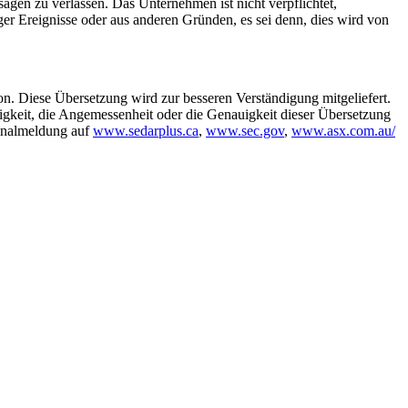
agen zu verlassen. Das Unternehmen ist nicht verpflichtet,
iger Ereignisse oder aus anderen Gründen, es sei denn, dies wird von
rsion. Diese Übersetzung wird zur besseren Verständigung mitgeliefert.
igkeit, die Angemessenheit oder die Genauigkeit dieser Übersetzung
ginalmeldung auf
www.sedarplus.ca
,
www.sec.gov
,
www.asx.com.au/