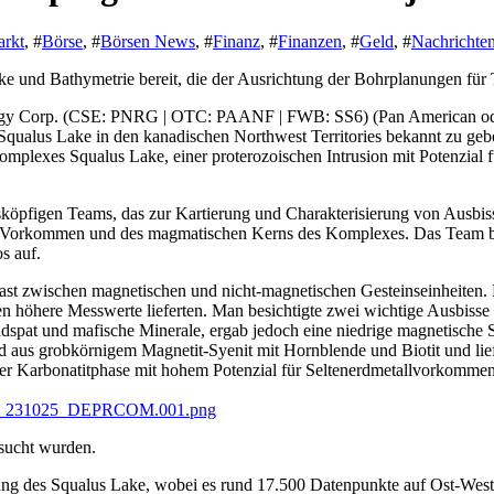
arkt
, #
Börse
, #
Börsen News
, #
Finanz
, #
Finanzen
, #
Geld
, #
Nachrichte
ke und Bathymetrie bereit, die der Ausrichtung der Bohrplanungen für
ergy Corp. (CSE: PNRG | OTC: PAANF | FWB: SS6) (Pan American oder 
 Squalus Lake in den kanadischen Northwest Territories bekannt zu 
mplexes Squalus Lake, einer proterozoischen Intrusion mit Potenzial f
sköpfigen Teams, das zur Kartierung und Charakterisierung von Ausbi
Vorkommen und des magmatischen Kerns des Komplexes. Das Team besc
s auf.
trast zwischen magnetischen und nicht-magnetischen Gesteinseinheiten.
n höhere Messwerte lieferten. Man besichtigte zwei wichtige Ausbisse 
ldspat und mafische Minerale, ergab jedoch eine niedrige magnetische Su
d aus grobkörnigem Magnetit-Syenit mit Hornblende und Biotit und lief
iner Karbonatitphase mit hohem Potenzial für Seltenerdmetallvorkomm
can_231025_DEPRCOM.001.png
rsucht wurden.
ung des Squalus Lake, wobei es rund 17.500 Datenpunkte auf Ost-West