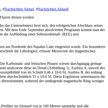
n
, #
Nachrichten Aktuel
, #
Nachrichten Aktuell
 Tharsis dienen werden
das Unternehmen) freut sich, den erfolgreichen Abschluss seines
geben. Mit dem Ende September absolvierten Programm kommt man der
ür die Auffindung einer Seltenerdmetall- (REE) und
ssen am Nordende des Squalus Lake eingesetzt wurde. Ein besonderer
hrieb die Lithologien, erfasste Messwerte der magnetischen
 Die Karbonatit- und felsischen Phasen wiesen durchgängig geringe
und analysierte diese im Detail (Abbildung 1). Ausbiss A, unweit des
szeptibilität von im Schnitt 0,46 x 10-6 SI. Ausbiss B, der entlang
erte durchschnittlich 55 x 10-6 SI. Diese Ergebnisse untermauern die
en übereinstimmt, während der umliegende magnetische Ring weniger
-Profilen im Abstand von je 100 Metern sammelte und alle