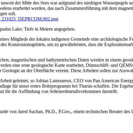
t unweit der Mitte des Sees war aufgrund des niedrigen Wasserpegels 
eebodens erarbeitet werden, das nach Zusammenführung mit dem magnet
gen soll.
can_231025_DEPRCOM.002.png
qualus Lake; Tiefe in Metern angegeben.
 eines Mitglieds der lokalen indigenen Gemeinde eine archäologische 
s Konzessionsgebiets, um zu gewährleisten, dass die Explorationsarbe
schen, magnetischen und bathymetrischen Daten werden in einem geor
werden eine erste geologische Karte erarbeitet, Dünnschliff- und QE
der Geologie an der Oberfläche vereint. Diese Arbeiten sollen zur Auswah
e Arbeit geleistet, so Adrian Lamoureux, CEO von Pan American Energy.
lage für unser erstes Bohrprogramm bei Tharsis schaffen. Die Ergebn
al für die Auffindung von Seltenerdmetallvorkommen darstellt.
 wurde von Jared Suchan, Ph.D., P.Geo., einem technischen Berater de