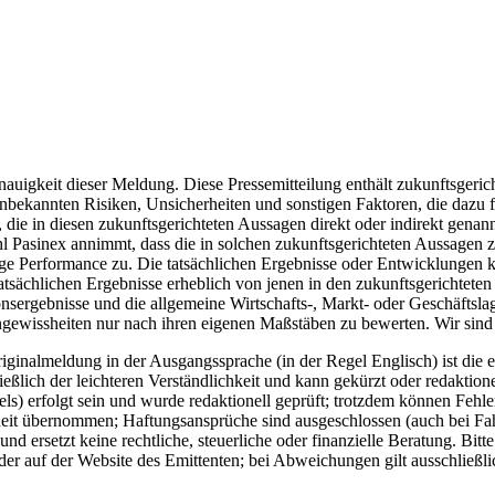
auigkeit dieser Meldung. Diese Pressemitteilung enthält zukunftsgeri
nbekannten Risiken, Unsicherheiten und sonstigen Faktoren, die dazu 
die in diesen zukunftsgerichteten Aussagen direkt oder indirekt genan
wohl Pasinex annimmt, dass die in solchen zukunftsgerichteten Aussag
tige Performance zu. Die tatsächlichen Ergebnisse oder Entwicklungen 
atsächlichen Ergebnisse erheblich von jenen in den zukunftsgerichtete
nsergebnisse und die allgemeine Wirtschafts-, Markt- oder Geschäftslage
ewissheiten nur nach ihren eigenen Maßstäben zu bewerten. Wir sind ni
ginalmeldung in der Ausgangssprache (in der Regel Englisch) ist die e
ich der leichteren Verständlichkeit und kann gekürzt oder redaktionel
) erfolgt sein und wurde redaktionell geprüft; trotzdem können Fehle
eit übernommen; Haftungsansprüche sind ausgeschlossen (auch bei Fahrl
d ersetzt keine rechtliche, steuerliche oder finanzielle Beratung. Bitt
er auf der Website des Emittenten; bei Abweichungen gilt ausschließli