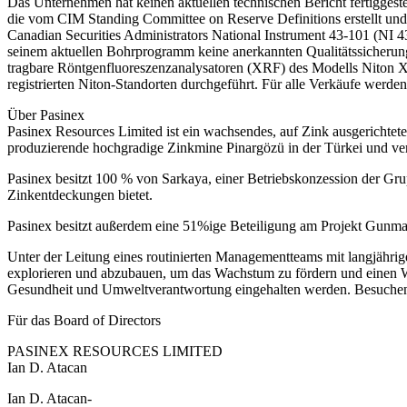
Das Unternehmen hat keinen aktuellen technischen Bericht fertiggeste
die vom CIM Standing Committee on Reserve Definitions erstellt un
Canadian Securities Administrators National Instrument 43-101 (NI 4
seinem aktuellen Bohrprogramm keine anerkannten Qualitätssicherungs
tragbare Röntgenfluoreszenzanalysatoren (XRF) des Modells Niton X
registrierten Niton-Standorten durchgeführt. Für alle Verkäufe wer
Über Pasinex
Pasinex Resources Limited ist ein wachsendes, auf Zink ausgerichtet
produzierende hochgradige Zinkmine Pinargözü in der Türkei und verk
Pasinex besitzt 100 % von Sarkaya, einer Betriebskonzession der Grupp
Zinkentdeckungen bietet.
Pasinex besitzt außerdem eine 51%ige Beteiligung am Projekt Gunma
Unter der Leitung eines routinierten Managementteams mit langjährig
explorieren und abzubauen, um das Wachstum zu fördern und einen Wer
Gesundheit und Umweltverantwortung eingehalten werden. Besuchen
Für das Board of Directors
PASINEX RESOURCES LIMITED
Ian D. Atacan
Ian D. Atacan-