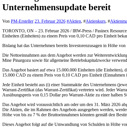
Unternehmensupdate bereit
Von
PM-Ersteller
23. Februar 2026
#
Aktien
, #
Aktienkurs
, #
Aktienma
TORONTO, ON – 23. Februar 2026 / IRW-Press / Pasinex Resources Li
Einheiten (Einheiten) zu einem Preis von 0,10 CAD pro Einheit be
Bislang hat das Unternehmen bereits Investorenzusagen in Höhe von
Die Nettoeinnahmen aus dem Angebot werden zur Weiterentwicklung de
Mine Pinargozu sowie für allgemeine Betriebskapitalzwecke verwend
Das Angebot basiert auf etwa 15.000.000 Einheiten (die Einheiten), 
15.000 CAD zu einem Preis von 0,10 CAD pro Einheit (Einnahmen 
Jede Einheit besteht aus (i) einer Stammaktie des Unternehmens (jewe
Warrant-Zertifikat (das Warrant-Zertifikat) vertreten wird. Jeder 
Ausübungspreis von 0,15 Dollar pro Warrant-Aktie zu einer halben 
Das Angebot wird voraussichtlich am oder um den 31. März 2026 abge
Die Aktien, die im Rahmen des Angebots ausgegeben werden, werden 
Höhe von bis zu 7 % der Bruttoeinnahmen könnten gemäß den Bestimm
Dieses Angebot folgt auf die Umwandlung von Schulden in Höhe vo