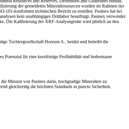
Mineral Resources and Reserves, Definitions and Guidelines enthält,
sifizierung der gemeldeten Mineralressourcen wurden im Rahmen der
43-101-konformen technischen Bericht zu erstellen. Pasinex hat bei
analysen kein unabhängiges Drittlabor beauftragt. Pasinex verwendet
e. Die Kalibrierung der XRF-Analysegeräte wird jährlich an den
ige Tochtergesellschaft Horzum A.. besitzt und betreibt die
 Potenzial für eine kurzfristige Profitabilität und bedeutsame
 die Mission von Pasinex darin, hochgradige Mineralien zu
d gleichzeitig die höchsten Standards in puncto Sicherheit,