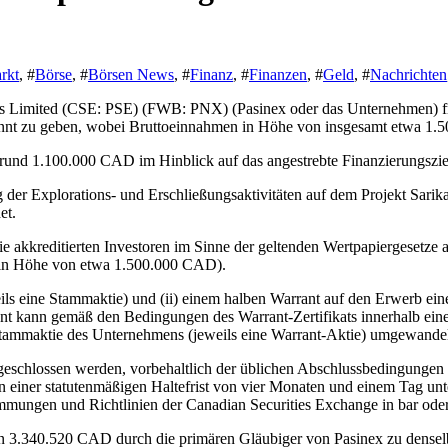
rkt
, #
Börse
, #
Börsen News
, #
Finanz
, #
Finanzen
, #
Geld
, #
Nachrichten
mited (CSE: PSE) (FWB: PNX) (Pasinex oder das Unternehmen) freut s
kannt zu geben, wobei Bruttoeinnahmen in Höhe von insgesamt etwa 1.
 rund 1.100.000 CAD im Hinblick auf das angestrebte Finanzierungszi
r Explorations- und Erschließungsaktivitäten auf dem Projekt Sarikay
et.
die akkreditierten Investoren im Sinne der geltenden Wertpapiergesetz
in Höhe von etwa 1.500.000 CAD).
ils eine Stammaktie) und (ii) einem halben Warrant auf den Erwerb ein
Warrant kann gemäß den Bedingungen des Warrant-Zertifikats innerhalb
Stammaktie des Unternehmens (jeweils eine Warrant-Aktie) umgewande
schlossen werden, vorbehaltlich der üblichen Abschlussbedingungen s
einer statutenmäßigen Haltefrist von vier Monaten und einem Tag unte
ungen und Richtlinien der Canadian Securities Exchange in bar oder 
n 3.340.520 CAD durch die primären Gläubiger von Pasinex zu dense