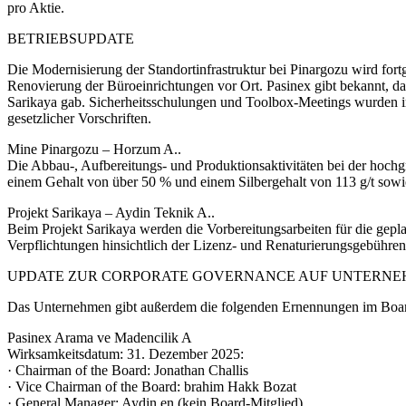
pro Aktie.
BETRIEBSUPDATE
Die Modernisierung der Standortinfrastruktur bei Pinargozu wird fort
Renovierung der Büroeinrichtungen vor Ort. Pasinex gibt bekannt, das
Sarikaya gab. Sicherheitsschulungen und Toolbox-Meetings wurden im
gesetzlicher Vorschriften.
Mine Pinargozu – Horzum A..
Die Abbau-, Aufbereitungs- und Produktionsaktivitäten bei der hoch
einem Gehalt von über 50 % und einem Silbergehalt von 113 g/t so
Projekt Sarikaya – Aydin Teknik A..
Beim Projekt Sarikaya werden die Vorbereitungsarbeiten für die gepla
Verpflichtungen hinsichtlich der Lizenz- und Renaturierungsgebühre
UPDATE ZUR CORPORATE GOVERNANCE AUF UNTERNE
Das Unternehmen gibt außerdem die folgenden Ernennungen im Board 
Pasinex Arama ve Madencilik A
Wirksamkeitsdatum: 31. Dezember 2025:
· Chairman of the Board: Jonathan Challis
· Vice Chairman of the Board: brahim Hakk Bozat
· General Manager: Aydin en (kein Board-Mitglied)