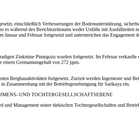
gesetzt, einschließlich Verbesserungen der Bodenunterstützung, sicher
s es während des Berichtszeitraums weder Unfälle mit Ausfallzeiten no
 Januar und Februar fortgesetzt und unterstreichen das Engagement de
gradigen Zinkmine Pinargozu wurden fortgesetzt. Im Februar verkaufte
wie einem Germaniumgehalt von 272 ppm.
nten Bergbauaktivitäten fortgesetzt. Zurzeit werden Ingenieure und Bet
n in Zusammenhang mit der Betriebsgenehmigung für Sarikaya ein.
HMENS- UND TOCHTERGESELLSCHAFTSEBENE
und Management seiner türkischen Tochtergesellschaften und Betrieb