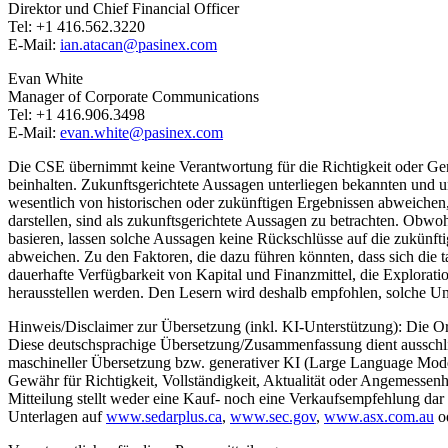
Direktor und Chief Financial Officer
Tel: +1 416.562.3220
E-Mail:
ian.atacan@pasinex.com
Evan White
Manager of Corporate Communications
Tel: +1 416.906.3498
E-Mail:
evan.white@pasinex.com
Die CSE übernimmt keine Verantwortung für die Richtigkeit oder Gen
beinhalten. Zukunftsgerichtete Aussagen unterliegen bekannten und u
wesentlich von historischen oder zukünftigen Ergebnissen abweichen, 
darstellen, sind als zukunftsgerichtete Aussagen zu betrachten. Ob
basieren, lassen solche Aussagen keine Rückschlüsse auf die zukünf
abweichen. Zu den Faktoren, die dazu führen könnten, dass sich die t
dauerhafte Verfügbarkeit von Kapital und Finanzmittel, die Exploratio
herausstellen werden. Den Lesern wird deshalb empfohlen, solche Ung
Hinweis/Disclaimer zur Übersetzung (inkl. KI-Unterstützung): Die Ori
Diese deutschsprachige Übersetzung/Zusammenfassung dient ausschließl
maschineller Übersetzung bzw. generativer KI (Large Language Models
Gewähr für Richtigkeit, Vollständigkeit, Aktualität oder Angemessenh
Mitteilung stellt weder eine Kauf- noch eine Verkaufsempfehlung dar un
Unterlagen auf
www.sedarplus.ca
,
www.sec.gov
,
www.asx.com.au
od