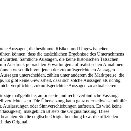
chtete Aussagen, die bestimmte Risiken und Ungewissheiten
führen können, dass die tatsächlichen Ergebnisse des Unternehmens
nt wurden. Sämtliche Aussagen, die keine historischen Tatsachen
en zum Ausdruck gebrachten Erwartungen auf realistischen Annahmen
können wesentlich von jenen der zukunftsgerichteten Aussagen
n Aussagen unterscheiden, zählen unter anderem die Marktpreise, die
. Es gibt keine Gewissheit, dass sich solche Aussagen als richtig
cht verpflichtet, zukunftsgerichtete Aussagen zu aktualisieren.
inzige maßgebliche, autorisierte und rechtsverbindliche Fassung.
l verdichtet sein. Die Übersetzung kann ganz oder teilweise mithilfe
r, Auslassungen oder Sinnverschiebungen auftreten. Es wird keine
ässigkeit), maßgeblich ist stets die Originalfassung. Diese
e beachten Sie die englische Originalmeldung bzw. die offiziellen
ch das Original.