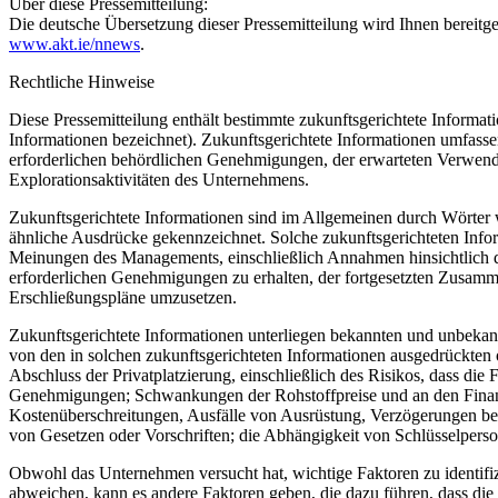
Über diese Pressemitteilung:
Die deutsche Übersetzung dieser Pressemitteilung wird Ihnen bereitge
www.akt.ie/nnews
.
Rechtliche Hinweise
Diese Pressemitteilung enthält bestimmte zukunftsgerichtete Informa
Informationen bezeichnet). Zukunftsgerichtete Informationen umfassen
erforderlichen behördlichen Genehmigungen, der erwarteten Verwend
Explorationsaktivitäten des Unternehmens.
Zukunftsgerichtete Informationen sind im Allgemeinen durch Wörter wie 
ähnliche Ausdrücke gekennzeichnet. Solche zukunftsgerichteten Info
Meinungen des Managements, einschließlich Annahmen hinsichtlich d
erforderlichen Genehmigungen zu erhalten, der fortgesetzten Zusamm
Erschließungspläne umzusetzen.
Zukunftsgerichtete Informationen unterliegen bekannten und unbekann
von den in solchen zukunftsgerichteten Informationen ausgedrückte
Abschluss der Privatplatzierung, einschließlich des Risikos, dass d
Genehmigungen; Schwankungen der Rohstoffpreise und an den Finanzmä
Kostenüberschreitungen, Ausfälle von Ausrüstung, Verzögerungen b
von Gesetzen oder Vorschriften; die Abhängigkeit von Schlüsselperso
Obwohl das Unternehmen versucht hat, wichtige Faktoren zu identifizi
abweichen, kann es andere Faktoren geben, die dazu führen, dass die E