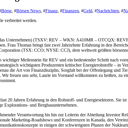
#
Börse
, #
Börsen News
, #
Finanz
, #
Finanzen
, #
Geld
, #
Nachrichten
, #
Na
e verbreitet werden.
r das Unternehmen) (TSXV: REV – WKN: A410MR – OTCQX: REVFF), f
n. Frau Thomas bringt fast zwei Jahrzehnte Erfahrung in den Bereic
o Corporation (TSX: CCO; NYSE: CCJ), dem weltweit größten börsennot
 wichtiger Meilenstein für REV und ein bedeutender Schritt nach vorn
strategisch wichtigsten Produzenten kritischer Energierohstoffe – in V
nau die Art von Finanzdisziplin, Sorgfalt bei der Offenlegung und Tief
n. Wir freuen uns sehr, Laurie im Vorstand willkommen zu heißen, zu ein
 zunimmt.
fast 20 Jahren Erfahrung in den Rohstoff- und Energiesektoren. Sie ist s
ge Explorations- und Bergbauunternehmen.
ender Verantwortung bis hin zur Leiterin der Abteilung Investor Rela
le Marketing-Roadshows und Konferenzen in Kanada, den Vereinigten 
unikationskonzepte in einigen der schwierigsten Phasen der Nuklearind