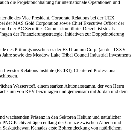
uch die Projektbuchhaltung für internationale Operationen und
ter die des Vice President, Corporate Relations bei der UEX
t bei der MAS Gold Corporation sowie Chief Executive Officer der
d der BC Securities Commission führte. Derzeit ist sie als
gen der Finanzierungsstrategie, Initiativen zur Doppelnotierung
zende des Prüfungsausschusses der F3 Uranium Corp. (an der TSXV
s Jahre sowie des Meadow Lake Tribal Council Industrial Investments
vestor Relations Institute (F.CIRI), Chartered Professional
chlossen.
lichen Wasserstoff, einem starken Aktionärsstamm, der von Herrn
n Wachstum von REV beizutragen und gemeinsam mit Jordan und dem
 und wachsenden Präsenz in den Sektoren Helium und natürlicher
on PNG-Pachtverträgen entlang der Grenze zwischen Alberta und
in Saskatchewan Kanadas erste Bohrentdeckung von natürlichem