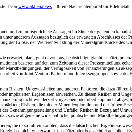
stellt von
www.aktien.news
– Ihrem Nachrichtenportal für Edelmetall- 
tionen und zukunftsgerichtete Aussagen im Sinne der geltenden kanadi
 unter anderem Aussagen bezüglich des erwarteten Abschlusses der Priv
ung der Erlöse, der Weiterentwicklung der Mineralgrundstücke des U
erwartet, plant, geht davon aus, beabsichtigt, glaubt, schätzt, potenziel
rmationen basieren auf den zum Zeitpunkt dieser Pressemitteilung ge
er Marktbedingungen, der Verfügbarkeit von Finanzierungen zu akzept
enarbeit von Joint-Venture-Partnern und Interessengruppen sowie der 
ten Risiken, Ungewissheiten und anderen Faktoren, die dazu führen kö
n oder implizierten Ergebnissen abweichen. Zu diesen Risiken und Un
ie Finanzierung nicht wie derzeit vorgesehen oder überhaupt nicht abg
rkten; Risiken, die mit der Mineralexploration und der frühen Erschl
ei der Genehmigungserteilung und Unfälle; Risiken in Bezug auf Umw
nal; sowie allgemeine wirtschaftliche, politische und Marktbedingunge
eren, die dazu führen könnten, dass die tatsächlichen Ergebnisse wese
rgebnisse nicht wie erwartet, geschätzt oder beabsichtigt ausfallen. Es