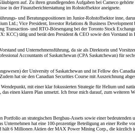
 Gläubigern auf. Zu ihren grundlegenden Aufgaben bei Cameco gehörte a
sse in der Finanzberichterstattung im Rohstoffsektor aneignete.
hrungs- und Beratungspositionen im Junior-Rohstoffsektor inne, darun
anium Ltd.; Vice President, Investor Relations & Business Developmen
g Transaction- und RTO-Börsengang bei der Toronto Stock Exchange un
: KCC) tätig und berät den President & CEO sowie den Vorstand in Fra
Vorstand und Unternehmensführung, da sie als Direktorin und Vorsit
 Professional Accountants of Saskatchewan (CPA Saskatchewan) für sech
esen) der University of Saskatchewan und ist Fellow des Canadian In
udem hat sie den Canadian Securities Course mit Auszeichnung abges
ndepunkt, mit einer klar fokussierten Strategie für Helium und natür
, das einen klaren Plan umsetzt. Ich freue mich darauf, zum weitere
en Portfolio an strategischen Bergbau-Assets sowie einer bedeutenden
as Unternehmen hat eine 100-prozentige Beteiligung an einer Reihe v
d hält 6 Millionen Aktien der MAX Power Mining Corp., die kürzlich 