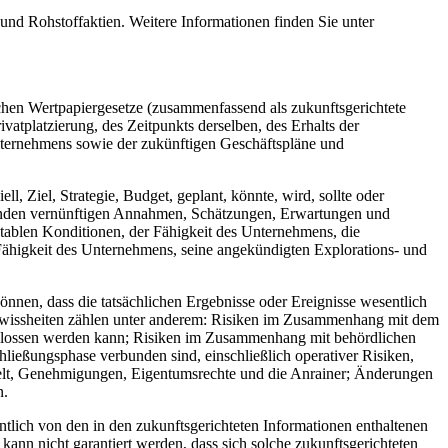
und Rohstoffaktien. Weitere Informationen finden Sie unter
schen Wertpapiergesetze (zusammenfassend als zukunftsgerichtete
atplatzierung, des Zeitpunkts derselben, des Erhalts der
nternehmens sowie der zukünftigen Geschäftspläne und
l, Ziel, Strategie, Budget, geplant, könnte, wird, sollte oder
ltenden vernünftigen Annahmen, Schätzungen, Erwartungen und
ablen Konditionen, der Fähigkeit des Unternehmens, die
Fähigkeit des Unternehmens, seine angekündigten Explorations- und
nnen, dass die tatsächlichen Ergebnisse oder Ereignisse wesentlich
gewissheiten zählen unter anderem: Risiken im Zusammenhang mit dem
eschlossen werden kann; Risiken im Zusammenhang mit behördlichen
ießungsphase verbunden sind, einschließlich operativer Risiken,
elt, Genehmigungen, Eigentumsrechte und die Anrainer; Änderungen
n.
ntlich von den in den zukunftsgerichteten Informationen enthaltenen
 kann nicht garantiert werden, dass sich solche zukunftsgerichteten