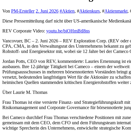
Von
PM-Ersteller
2. Juni 2026
#
Aktien
, #
Aktienkurs
, #
Aktienmarkt
, 
Diese Pressemitteilung darf nicht über US-amerikanische Medienkanäl
REV Corporate Video:
youtu.be/biOHmBtI8ns
Vancovuer, BC – 2. Juni 2026 – REV Exploration Corp. (REV ode
CPA, CMA, in den Verwaltungsrat des Unternehmens bekannt zu gebe
Rohstoff- und Energiesektor mit, wobei sie 12 Jahre bei der Camec
Jordan Potts, CEO von REV, kommentierte: Lauries Ernennung ist ein
ausbauen. Ihre 12-jährige Tätigkeit bei Cameco – einem der weltweit 
Prüfungsausschusses in mehreren börsennotierten Vorständen bringt ge
versetzt, bedeutenden langfristigen Wert für die Aktionäre zu schaffe
heimischen Quellen stammenden kritischen Energierohstoffen weiter
Über Laurie M. Thomas
Frau Thomas ist eine versierte Finanz- und Strategieführungskraft mit 
Risikomanagement und Corporate Governance für börsennotierte jun
Bei Cameco durchlief Frau Thomas verschiedene Positionen mit zunehm
gemeinsam mit dem CEO, dem CFO und dem Führungsteam internationa
wichtige Sprecherin des Unternehmens, entwickelte strategische Komm