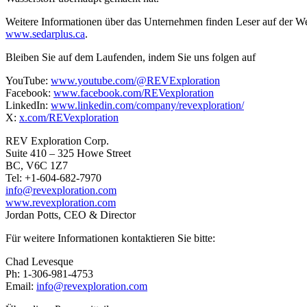
Weitere Informationen über das Unternehmen finden Leser auf der W
www.sedarplus.ca
.
Bleiben Sie auf dem Laufenden, indem Sie uns folgen auf
YouTube:
www.youtube.com/@REVExploration
Facebook:
www.facebook.com/REVexploration
LinkedIn:
www.linkedin.com/company/revexploration/
X:
x.com/REVexploration
REV Exploration Corp.
Suite 410 – 325 Howe Street
BC, V6C 1Z7
Tel: +1-604-682-7970
info@revexploration.com
www.revexploration.com
Jordan Potts, CEO & Director
Für weitere Informationen kontaktieren Sie bitte:
Chad Levesque
Ph: 1-306-981-4753
Email:
info@revexploration.com