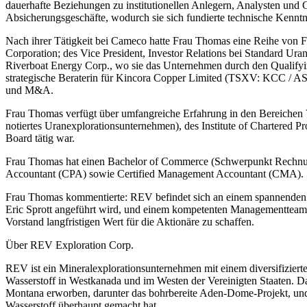
dauerhafte Beziehungen zu institutionellen Anlegern, Analysten und
Absicherungsgeschäfte, wodurch sie sich fundierte technische Kenntni
Nach ihrer Tätigkeit bei Cameco hatte Frau Thomas eine Reihe von Fü
Corporation; des Vice President, Investor Relations bei Standard Ur
Riverboat Energy Corp., wo sie das Unternehmen durch den Qualifyin
strategische Beraterin für Kincora Copper Limited (TSXV: KCC / ASX
und M&A.
Frau Thomas verfügt über umfangreiche Erfahrung in den Bereichen 
notiertes Uranexplorationsunternehmen), des Institute of Chartered
Board tätig war.
Frau Thomas hat einen Bachelor of Commerce (Schwerpunkt Rechnungsw
Accountant (CPA) sowie Certified Management Accountant (CMA). Z
Frau Thomas kommentierte: REV befindet sich an einem spannenden We
Eric Sprott angeführt wird, und einem kompetenten Managementteam
Vorstand langfristigen Wert für die Aktionäre zu schaffen.
Über REV Exploration Corp.
REV ist ein Mineralexplorationsunternehmen mit einem diversifiziert
Wasserstoff in Westkanada und im Westen der Vereinigten Staaten. D
Montana erworben, darunter das bohrbereite Aden-Dome-Projekt, un
Wasserstoff überhaupt gemacht hat.