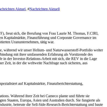
chrichten Aktuel
, #
Nachrichten Aktuell
reut sich, die Berufung von Frau Laurie M. Thomas, F.CIRI,
hen Kapitalmärkte, Finanzführung und Corporate Governance im
ierten Uranunternehmen, tätig war.
e, während wir unser Helium- und Naturwasserstoff-Portfolio weiter
erbindung mit ihrer umfassenden Erfahrung als Vorsitzende des
e in der Investor-Relations-Arbeit mit sich, die REV in die Lage
er Zeit, in der die weltweite Nachfrage nach sicheren, aus
pezialisiert auf Kapitalmärkte, Finanzberichterstattung,
tions. Während ihrer Zeit bei Cameco plante und führte sie
Staaten, Europa, Asien und Australien durch. Sie fungierte als
ustrie, betreute die Sell-Side-Research-Berichterstattung und baute